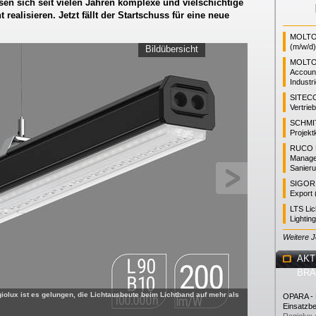
en sich seit vielen Jahren komplexe und vielschichtige
realisieren. Jetzt fällt der Startschuss für eine neue
MOLTO 
(m/w/d)
Bildübersicht
MOLTO
Accoun
Industr
SITEC
Vertrie
SCHMI
Projekt
RUCO L
Manager
Sanieru
SIGOR L
Export 
LTS Li
Lightin
Weitere 
AKT
BR
egiolux ist es gelungen, die Lichtausbeute beim Lichtband auf mehr als
OPARA - E
Einsatzbe