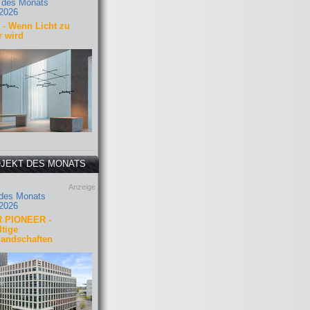
 des Monats
2026
- Wenn Licht zu
r wird
JEKT DES MONATS
Anzeige
 des Monats
2026
 PIONEER -
tige
landschaften