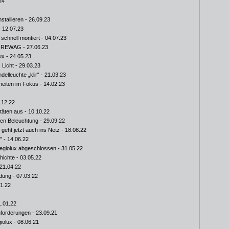
24
stallieren
- 26.09.23
 12.07.23
schnell montiert
- 04.07.23
ei REWAG
- 27.06.23
ux
- 24.05.23
 Licht
- 29.03.23
elleuchte „klir“
- 21.03.23
heiten im Fokus
- 14.02.23
.12.22
itäten aus
- 10.10.22
euen Beleuchtung
- 29.09.22
geht jetzt auch ins Netz
- 18.08.22
"
- 14.06.22
egiolux abgeschlossen
- 31.05.22
hichte
- 03.05.22
21.04.22
ldung
- 07.03.22
01.22
1.01.22
nforderungen
- 23.09.21
iolux
- 08.06.21