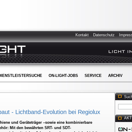
Kontakt
Datenschutz
Impres
DIENSTLEISTERSUCHE
ON-LIGHT-JOBS
SERVICE
ARCHIV
Suc
t - Lichtband-Evolution bei Regiolux
AKT
iene und Geräteträger –sowie eine kombinierbare
ehör: Mit den bewährten SRT- und SDT-