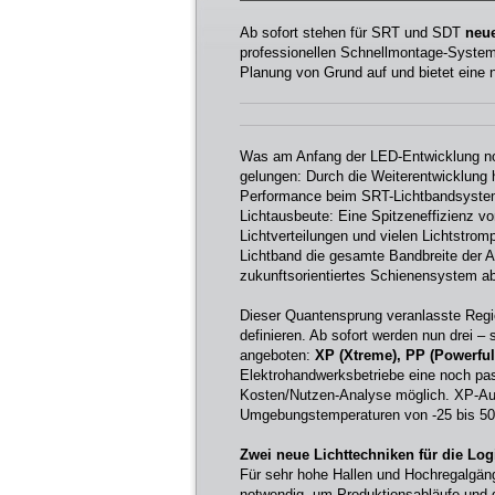
Ab sofort stehen für SRT und SDT
neu
professionellen Schnellmontage-Systeme
Planung von Grund auf und bietet eine n
Was am Anfang der LED-Entwicklung noch
gelungen: Durch die Weiterentwicklung h
Performance beim SRT-Lichtbandsystem 
Lichtausbeute: Eine Spitzeneffizienz v
Lichtverteilungen und vielen Lichtstro
Lichtband die gesamte Bandbreite der A
zukunftsorientiertes Schienensystem ab
Dieser Quantensprung veranlasste Regi
definieren. Ab sofort werden nun drei –
angeboten:
XP (Xtreme), PP (Powerfu
Elektrohandwerksbetriebe eine noch pa
Kosten/Nutzen-Analyse möglich. XP-Aus
Umgebungstemperaturen von -25 bis 50
Zwei neue Lichttechniken für die Logi
Für sehr hohe Hallen und Hochregalgäng
notwendig, um Produktionsabläufe und de