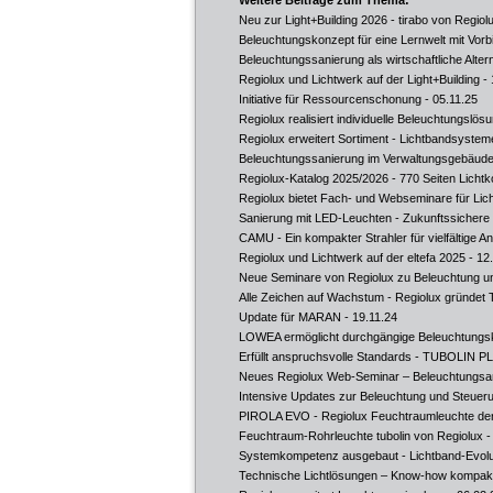
Weitere Beiträge zum Thema:
Neu zur Light+Building 2026 - tirabo von Regiol
Beleuchtungskonzept für eine Lernwelt mit Vorb
Beleuchtungssanierung als wirtschaftliche Alter
Regiolux und Lichtwerk auf der Light+Building
- 
Initiative für Ressourcenschonung
- 05.11.25
Regiolux realisiert individuelle Beleuchtungslö
Regiolux erweitert Sortiment - Lichtbandsystem
Beleuchtungssanierung im Verwaltungsgebäud
Regiolux-Katalog 2025/2026 - 770 Seiten Lichtk
Regiolux bietet Fach- und Webseminare für Lich
Sanierung mit LED-Leuchten - Zukunftssicher
CAMU - Ein kompakter Strahler für vielfältige 
Regiolux und Lichtwerk auf der eltefa 2025
- 12
Neue Seminare von Regiolux zu Beleuchtung un
Alle Zeichen auf Wachstum - Regiolux gründet T
Update für MARAN
- 19.11.24
LOWEA ermöglicht durchgängige Beleuchtungs
Erfüllt anspruchsvolle Standards - TUBOLIN P
Neues Regiolux Web-Seminar – Beleuchtungsan
Intensive Updates zur Beleuchtung und Steuer
PIROLA EVO - Regiolux Feuchtraumleuchte der
Feuchtraum-Rohrleuchte tubolin von Regiolux
-
Systemkompetenz ausgebaut - Lichtband-Evolut
Technische Lichtlösungen – Know-how kompakt 