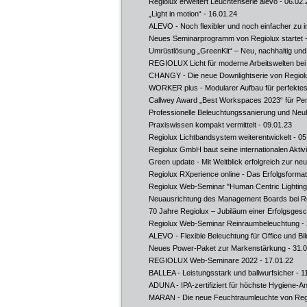
Regiolux erweitert Leuchtenserie alevo
- 06.02.
„Light in motion“
- 16.01.24
ALEVO - Noch flexibler und noch einfacher zu in
Neues Seminarprogramm von Regiolux startet
-
Umrüstlösung „GreenKit“ – Neu, nachhaltig und 
REGIOLUX Licht für moderne Arbeitswelten b
CHANGY - Die neue Downlightserie von Regiol
WORKER plus - Modularer Aufbau für perfektes
Callwey Award „Best Workspaces 2023“ für Pend
Professionelle Beleuchtungssanierung und Neu
Praxiswissen kompakt vermittelt
- 09.01.23
Regiolux Lichtbandsystem weiterentwickelt
- 05
Regiolux GmbH baut seine internationalen Aktiv
Green update - Mit Weitblick erfolgreich zur n
Regiolux RXperience online - Das Erfolgsformat 
Regiolux Web-Seminar "Human Centric Lighting
Neuausrichtung des Management Boards bei R
70 Jahre Regiolux – Jubiläum einer Erfolgsgesc
Regiolux Web-Seminar Reinraumbeleuchtung
- 
ALEVO - Flexible Beleuchtung für Office und Bi
Neues Power-Paket zur Markenstärkung
- 31.
REGIOLUX Web-Seminare 2022
- 17.01.22
BALLEA - Leistungsstark und ballwurfsicher
- 1
ADUNA - IPA-zertifiziert für höchste Hygiene-A
MARAN - Die neue Feuchtraumleuchte von Reg