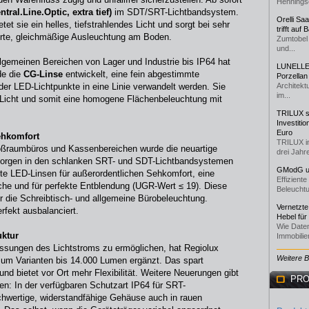
Henningse
ral.Line.Optic, extra tief)
im SDT/SRT-Lichtbandsystem.
Orelli Sa
tet sie ein helles, tiefstrahlendes Licht und sorgt bei sehr
trifft auf
ierte, gleichmäßige Ausleuchtung am Boden.
Zumtobel 
und...
allgemeinen Bereichen von Lager und Industrie bis IP64 hat
LUNELLE 
de die
CG-Linse
entwickelt, eine fein abgestimmte
Porzellan
 der LED-Lichtpunkte in eine Linie verwandelt werden. Sie
Architekt
im...
s Licht und somit eine homogene Flächenbeleuchtung mit
TRILUX st
Investiti
Euro
ehkomfort
TRILUX i
roßraumbüros und Kassenbereichen wurde die neuartige
drei Jahre
r sorgen in den schlanken SRT- und SDT-Lichtbandsystemen
GModG un
te LED-Linsen für außerordentlichen Sehkomfort, eine
Effizient
che und für perfekte Entblendung (UGR-Wert ≤ 19). Diese
Beleuchtu
ür die Schreibtisch- und allgemeine Bürobeleuchtung.
Vernetzte
erfekt ausbalanciert.
Hebel für
Wie Daten
uktur
Immobilie
assungen des Lichtstroms zu ermöglichen, hat Regiolux
Weitere 
um Varianten bis 14.000 Lumen ergänzt. Das spart
nd bietet vor Ort mehr Flexibilität. Weitere Neuerungen gibt
PRO
den: In der verfügbaren Schutzart IP64 für SRT-
hwertige, widerstandfähige Gehäuse auch in rauen