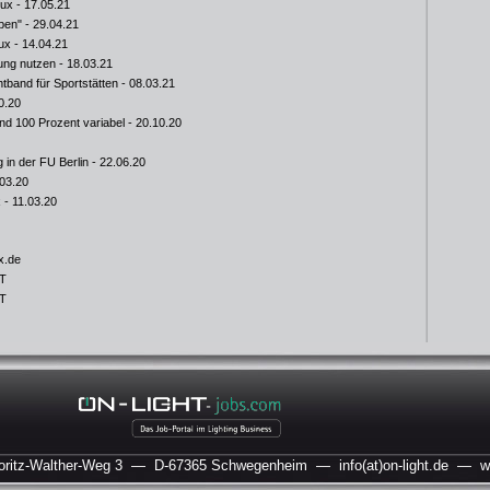
lux
- 17.05.21
mpen"
- 29.04.21
ux
- 14.04.21
tung nutzen
- 18.03.21
tband für Sportstätten
- 08.03.21
0.20
d 100 Prozent variabel
- 20.10.20
 in der FU Berlin
- 22.06.20
03.20
x
- 11.03.20
x.de
RT
DT
itz-Walther-Weg 3
— D-67365 Schwegenheim
—
info(at)on-light.de
— www