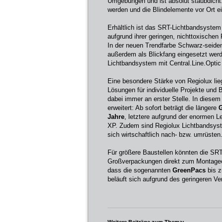
Umgebungen und ist absolut staubdicht.
werden und die Blindelemente vor Ort e
Erhältlich ist das SRT-Lichtbandsyste
aufgrund ihrer geringen, nichttoxischen
In der neuen Trendfarbe Schwarz-seide
außerdem als Blickfang eingesetzt wer
Lichtbandsystem mit Central.Line.Optic 
Eine besondere Stärke von Regiolux lieg
Lösungen für individuelle Projekte und 
dabei immer an erster Stelle. In dies
erweitert: Ab sofort beträgt die längere
G
Jahre
, letztere aufgrund der enormen 
XP. Zudem sind Regiolux Lichtbandsyst
sich wirtschaftlich nach- bzw. umrüsten
Für größere Baustellen könnten die SR
Großverpackungen direkt zum Montageor
dass die sogenannten
GreenPacs
bis z
beläuft sich aufgrund des geringeren V