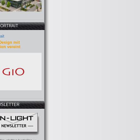
PORTRAIT
ait
Design mit
ion vereint
SLETTER