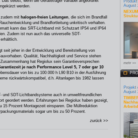
 Das selbst, wenn die Geräteträger variabel angeordnet
Produkt
August 
ingekürzt werden.
NEXUM 
Struktu
m zudem mit
halogen-freien Leitungen
, die sich im Brandfall
 Rauchentwicklung und Brandfortleitung unkritisch verhalten.
nmatt kann das SRT-Lichtband mit Schutzart IP54 und IP64
den. Zudem ist nun auch das universelle SDT-
erhältlich.
t seit jeher in der Entwicklung und Bereitstellung von
Bauvorhaben. Qualität, Nachhaltigkeit und Service stehen
em Zusammenhang hat Regiolux sein Garantieversprechen
mehr >>
arantiezeit je nach Performance Level 5, 7 oder gar 10
Lebensdauer von bis zu 100.000 h L90 B10 in der Ausführung
PRO
eme rückwärtskompatibel, d.h. Altanlagen bis 1982 lassen
.
Projekt
August 
T- und SDT-Lichtbandsysteme auch in umweltfreundlichen
TIMBER
t geordert werden. Erfahrungen bei Regiolux haben gezeigt,
Nachhal
u 15 Prozent Montagezeit einsparen. Die Müllreduktion
Arbeits
erpackungsmaterials sogar um bis zu 50 Prozent.
zurück >>