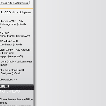
LUCE GmbH - Lichtplaner
 LUCE GmbH - Key
t Management (m/w/d)
ie
O GmbH -
bsbeauftragter City (m/w/d)
TZ-WILA GmbH -
koordinator (m/w/d)
icht GmbH - Key Account
 Licht- und
ngsprojekte (m/w/d)
icht GmbH - Verkaufsleiter
(m/w/d)
cht & Leuchten GmbH -
g Designer (m/w/d)
Jobanzeigen >>
UELLE
ANCHENNEWS
ine Anbauleuchte, vielfältige
reiche