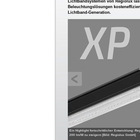
Lichtbandsystemen von Regiolux lass
Beleuchtungslösungen kosteneffizient 
Lichtband-Generation.
Ein Highlight fortschrittlicher Entwicklung: R
200 lm/W zu steigern [Bild: Regiolux GmbH]