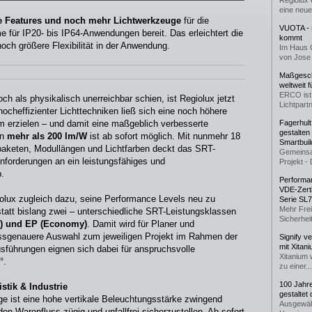
Regiolux 
eine neue.
e Features und noch mehr Lichtwerkzeuge
für die
VUOTA - L
 für IP20- bis IP64-Anwendungen bereit. Das erleichtert die
kommt
och größere Flexibilität in der Anwendung.
Im Haus 
von Jose 
Maßgeschn
weltweit 
ERCO ist 
 als physikalisch unerreichbar schien, ist Regiolux jetzt
Lichtpartn
ocheffizienter Lichttechniken ließ sich eine noch höhere
erzielen – und damit eine maßgeblich verbesserte
Fagerhul
gestalten
on
mehr als 200 lm/W
ist ab sofort möglich. Mit nunmehr 18
Smartbuil
mpaketen, Modullängen und Lichtfarben deckt das SRT-
Gemeinsa
nforderungen an ein leistungsfähiges und
Projekt - 
.
Performan
VDE-Zerti
olux zugleich dazu, seine Performance Levels neu zu
Serie SL
Mehr Frei
 statt bislang zwei – unterschiedliche SRT-Leistungsklassen
Sicherheit
l) und EP (Economy)
. Damit wird für Planer und
ssgenauere Auswahl zum jeweiligen Projekt im Rahmen der
Signify v
mit Xitan
führungen eignen sich dabei für anspruchsvolle
Xitanium 
°.
zu einer...
100 Jahr
stik & Industrie
gestaltet
e ist eine hohe vertikale Beleuchtungsstärke zwingend
Ausgewäh
n Warenfluss zügig und unfallfrei sicherzustellen. Ab sofort