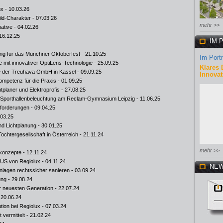
ux
- 10.03.26
ild-Charakter
- 07.03.26
mehr >>
native
- 04.02.26
16.12.25
IM 
sung für das Münchner Oktoberfest
- 21.10.25
Im Portr
e mit innovativer OptiLens-Technologie
- 25.09.25
Klares 
e der Treuhava GmbH in Kassel
- 09.09.25
Innovat
ompetenz für die Praxis
- 01.09.25
tplaner und Elektroprofis
- 27.08.25
e Sporthallenbeleuchtung am Reclam-Gymnasium Leipzig
- 11.06.25
Anforderungen
- 09.04.25
.03.25
d Lichtplanung
- 30.01.25
ochtergesellschaft in Österreich
- 21.11.24
mehr >>
konzepte
- 12.11.24
LUS von Regiolux
- 04.11.24
NEW
lagen rechtssicher sanieren
- 03.09.24
ung
- 29.08.24
 neuesten Generation
- 22.07.24
 20.06.24
ion bei Regiolux
- 07.03.24
vermittelt
- 21.02.24