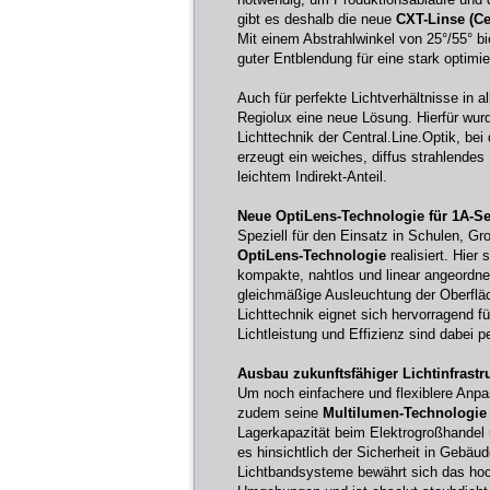
gibt es deshalb die neue
CXT-Linse (Cent
Mit einem Abstrahlwinkel von 25°/55° bie
guter Entblendung für eine stark optim
Auch für perfekte Lichtverhältnisse in 
Regiolux eine neue Lösung. Hierfür wur
Lichttechnik der Central.Line.Optik, bei
erzeugt ein weiches, diffus strahlende
leichtem Indirekt-Anteil.
Neue OptiLens-Technologie für 1A-S
Speziell für den Einsatz in Schulen, G
OptiLens-Technologie
realisiert. Hie
kompakte, nahtlos und linear angeordne
gleichmäßige Ausleuchtung der Oberflä
Lichttechnik eignet sich hervorragend f
Lichtleistung und Effizienz sind dabei p
Ausbau zukunftsfähiger Lichtinfrastr
Um noch einfachere und flexiblere Anp
zudem seine
Multilumen-Technologie
Lagerkapazität beim Elektrogroßhandel u
es hinsichtlich der Sicherheit in Gebäu
Lichtbandsysteme bewährt sich das hoc