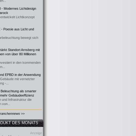
n...
al - Modernes Lichtdesign
 Barock
entwickelt Lichtkonzept
- Poesie aus Licht und
urbeleuchtung bewegt sich
ärkt Standort Arnsberg mit
onen von über 80 Millionen
nvestiert in den kommenden
n...
d EPBD in der Anwendung
e Gebäude mit vernetzter
ng -...
 Beleuchtung als smarter
 mehr Gebäudeeffizienz
 und Infrastruktur die
n von...
Branchennews >>
DUKT DES MONATS
Anzeige