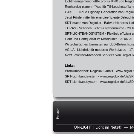
Lichtmanagement netlife pro für KNX von Regio
Rechtzeitig planen - "Aus für T8-Leuchtstoffla
CAKE II - Neue Highbay-Generation von Regiol
Jetzt Fördermittel für energieeffiziente Beleuch
SDT-match von Regiolux - Ballwurfsicheres Lich
TURAS - Schönes Licht für Nebenräume
- 29.1
SRT-LICHTBANDSYSTEM - Flexibel, effizient un
Licht und Lichtqualität im Mittelpunkt
- 29.06.20
Wirtschaftliches Umrüsten auf LED-Beleuchtung
AGILA - Lichtlinie für moderne Workplaces
- 17.
Next Level bei Advanced Services von Regiolu
Links:
Premiumpartner: Regiolux GmbH -
www.regiolu
SRT-Lichtbandsystem -
www.regiolux.de/de/S
SDT-Lichtbandsystem -
www.regiolux.de/de/S
ON-LIGHT | Licht im Netz®
— Mor