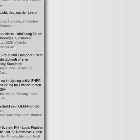
erweitert sein Sortiment um
..
icht, das aus der Leere
Casa Catasüs, entworfen
Antonio...
eiderte Lichtlösung für ein
führendes Kunstevent
ab 2026 offizieller
er der Art...
t Group und Zumtobel Group
 die Zukunft offener
ding-Standards
mes RealEstateCore-
Die...
ce in Lighting erhält ENEC-
fizierung für Officeleuchten-
730+
heit in der Planung, mehr
 im...
erstärkt sein OEM-Portfolio
ium
wird von einer Produktfamilie
e System PH - Louis Poulsen
 die RAUS "Rehwiese" Cabin
lte PH-Leuchten von Poul