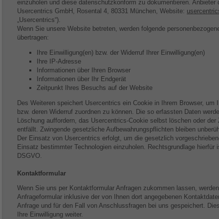
einzuholen und diese datenschutzkonform zu dokumentieren. Anbieter d
Usercentrics GmbH, Rosental 4, 80331 München, Website:
usercentri
„Usercentrics“).
Wenn Sie unsere Website betreten, werden folgende personenbezogene
übertragen:
Ihre Einwilligung(en) bzw. der Widerruf Ihrer Einwilligung(en)
Ihre IP-Adresse
Informationen über Ihren Browser
Informationen über Ihr Endgerät
Zeitpunkt Ihres Besuchs auf der Website
Des Weiteren speichert Usercentrics ein Cookie in Ihrem Browser, um Ih
bzw. deren Widerruf zuordnen zu können. Die so erfassten Daten werde
Löschung auffordern, das Usercentrics-Cookie selbst löschen oder der
entfällt. Zwingende gesetzliche Aufbewahrungspflichten bleiben unberüh
Der Einsatz von Usercentrics erfolgt, um die gesetzlich vorgeschrieben
Einsatz bestimmter Technologien einzuholen. Rechtsgrundlage hierfür ist 
DSGVO.
Kontaktformular
Wenn Sie uns per Kontaktformular Anfragen zukommen lassen, werde
Anfrageformular inklusive der von Ihnen dort angegebenen Kontaktdat
Anfrage und für den Fall von Anschlussfragen bei uns gespeichert. Die
Ihre Einwilligung weiter.