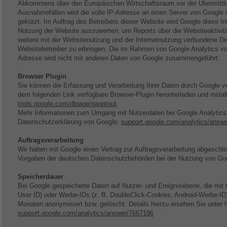
Abkommens über den Europäischen Wirtschaftsraum vor der Übermittlun
Ausnahmefällen wird die volle IP-Adresse an einen Server von Google 
gekürzt. Im Auftrag des Betreibers dieser Website wird Google diese I
Nutzung der Website auszuwerten, um Reports über die Websiteaktiv
weitere mit der Websitenutzung und der Internetnutzung verbundene D
Websitebetreiber zu erbringen. Die im Rahmen von Google Analytics vo
Adresse wird nicht mit anderen Daten von Google zusammengeführt.
Browser Plugin
Sie können die Erfassung und Verarbeitung Ihrer Daten durch Google v
dem folgenden Link verfügbare Browser-Plugin herunterladen und install
tools.google.com/dlpage/gaoptout
.
Mehr Informationen zum Umgang mit Nutzerdaten bei Google Analytics f
Datenschutzerklärung von Google:
support.google.com/analytics/answ
Auftragsverarbeitung
Wir haben mit Google einen Vertrag zur Auftragsverarbeitung abgeschl
Vorgaben der deutschen Datenschutzbehörden bei der Nutzung von Goog
Speicherdauer
Bei Google gespeicherte Daten auf Nutzer- und Ereignisebene, die mit
User ID) oder Werbe-IDs (z. B. DoubleClick-Cookies, Android-Werbe-ID
Monaten anonymisiert bzw. gelöscht. Details hierzu ersehen Sie unter 
support.google.com/analytics/answer/7667196