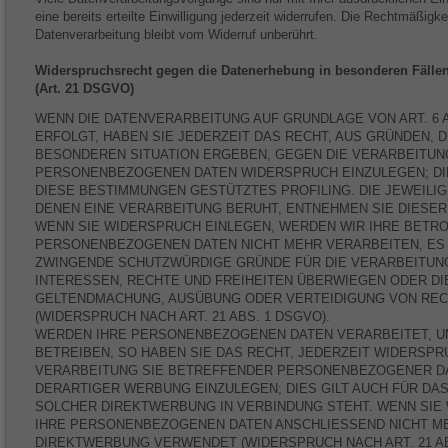
eine bereits erteilte Einwilligung jederzeit widerrufen. Die Rechtmäßigke
Datenverarbeitung bleibt vom Widerruf unberührt.
Widerspruchsrecht gegen die Datenerhebung in besonderen Fälle
(Art. 21 DSGVO)
WENN DIE DATENVERARBEITUNG AUF GRUNDLAGE VON ART. 6 AB
ERFOLGT, HABEN SIE JEDERZEIT DAS RECHT, AUS GRÜNDEN, D
BESONDEREN SITUATION ERGEBEN, GEGEN DIE VERARBEITUN
PERSONENBEZOGENEN DATEN WIDERSPRUCH EINZULEGEN; DIES
DIESE BESTIMMUNGEN GESTÜTZTES PROFILING. DIE JEWEILI
DENEN EINE VERARBEITUNG BERUHT, ENTNEHMEN SIE DIESE
WENN SIE WIDERSPRUCH EINLEGEN, WERDEN WIR IHRE BETR
PERSONENBEZOGENEN DATEN NICHT MEHR VERARBEITEN, ES 
ZWINGENDE SCHUTZWÜRDIGE GRÜNDE FÜR DIE VERARBEITUNG
INTERESSEN, RECHTE UND FREIHEITEN ÜBERWIEGEN ODER DI
GELTENDMACHUNG, AUSÜBUNG ODER VERTEIDIGUNG VON RE
(WIDERSPRUCH NACH ART. 21 ABS. 1 DSGVO).
WERDEN IHRE PERSONENBEZOGENEN DATEN VERARBEITET, U
BETREIBEN, SO HABEN SIE DAS RECHT, JEDERZEIT WIDERSPR
VERARBEITUNG SIE BETREFFENDER PERSONENBEZOGENER D
DERARTIGER WERBUNG EINZULEGEN; DIES GILT AUCH FÜR DAS
SOLCHER DIREKTWERBUNG IN VERBINDUNG STEHT. WENN SIE
IHRE PERSONENBEZOGENEN DATEN ANSCHLIESSEND NICHT M
DIREKTWERBUNG VERWENDET (WIDERSPRUCH NACH ART. 21 AB