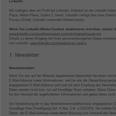
LinkedIn
Wir verfügen über ein Profil bei LinkedIn. Anbieter ist die LinkedIn Ire
Plaza, Wilton Place, Dublin 2, Irland. LinkedIn verfügt über eine Zerti
Privacy-Shield. LinkedIn verwendet Werbecookies.
Wenn Sie LinkedIn-Werbe-Cookies deaktivieren möchten, nutzen Si
www.linkedin.com/psettings/guest-controls/retargeting-opt-out
.
Details zu deren Umgang mit Ihren personenbezogenen Daten entnehm
von LinkedIn:
www.linkedin.com/legal/privacy-policy
.
7. Newsletter
Newsletter­daten
Wenn Sie den auf der Website angebotenen Newsletter beziehen möchte
E-Mail-Adresse sowie Informationen, welche uns die Überprüfung gestat
angegebenen E-Mail-Adresse sind und mit dem Empfang des Newsletter
Daten werden nicht bzw. nur auf freiwilliger Basis erhoben. Diese Date
für den Versand der angeforderten Informationen und geben diese nicht a
Die Verarbeitung der in das Newsletteranmeldeformular eingegebenen Da
Grundlage Ihrer Einwilligung (Art. 6 Abs. 1 lit. a DSGVO). Die erteilte E
Daten, der E-Mail-Adresse sowie deren Nutzung zum Versand des Newsl