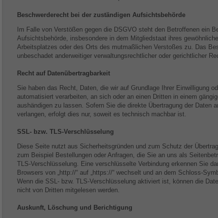
Beschwerde­recht bei der zuständigen Aufsichts­behörde
Im Falle von Verstößen gegen die DSGVO steht den Betroffenen ein Be
Aufsichtsbehörde, insbesondere in dem Mitgliedstaat ihres gewöhnliche
Arbeitsplatzes oder des Orts des mutmaßlichen Verstoßes zu. Das Be
unbeschadet anderweitiger verwaltungsrechtlicher oder gerichtlicher Re
Recht auf Daten­übertrag­barkeit
Sie haben das Recht, Daten, die wir auf Grundlage Ihrer Einwilligung od
automatisiert verarbeiten, an sich oder an einen Dritten in einem gän
aushändigen zu lassen. Sofern Sie die direkte Übertragung der Daten a
verlangen, erfolgt dies nur, soweit es technisch machbar ist.
SSL- bzw. TLS-Verschlüsselung
Diese Seite nutzt aus Sicherheitsgründen und zum Schutz der Übertragu
zum Beispiel Bestellungen oder Anfragen, die Sie an uns als Seitenbet
TLS-Verschlüsselung. Eine verschlüsselte Verbindung erkennen Sie dar
Browsers von „http://“ auf „https://“ wechselt und an dem Schloss-Symbo
Wenn die SSL- bzw. TLS-Verschlüsselung aktiviert ist, können die Daten
nicht von Dritten mitgelesen werden.
Auskunft, Löschung und Berichtigung