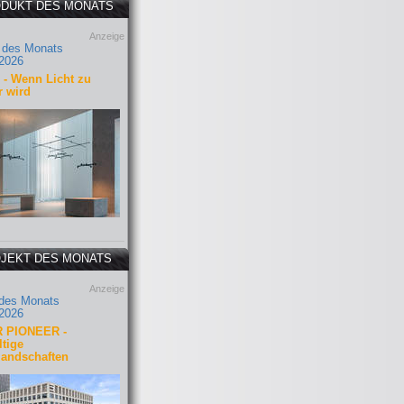
DUKT DES MONATS
Anzeige
 des Monats
2026
- Wenn Licht zu
r wird
JEKT DES MONATS
Anzeige
 des Monats
2026
 PIONEER -
tige
landschaften