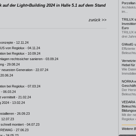
Porzellan
 auf der Light+Building 2024 in Halle 5.1 auf dem Stand
Architekt
im...
zurück >>
TRILUX st
Investiti
Euro
TRILUX i
drei Jahre
konzepte
- 12.11.24
GModG un
LUS von Regiolux
- 04.11.24
Effizient
Beleuchtu
ion bei Regiolux
- 10.09.24
lagen rechtssicher sanieren
- 03.09.24
Vernetzte
ung
- 29.08.24
Hebel für
Wie Daten
 neuesten Generation
- 22.07.24
Immobilie
 20.06.24
NORKA we
Geschäfts
ion bei Regiolux
- 07.03.24
Der Herst
- 06.03.24
Beleuchtu
vermittelt
- 21.02.24
VEDARA -
ng 2024
- 13.02.24
Beleuchtu
Bildungsw
stallieren
- 26.09.23
Mit der n
 12.07.23
Regiolux e
schnell montiert
- 04.07.23
Weitere 
ei REWAG
- 27.06.23
ux
- 24.05.23