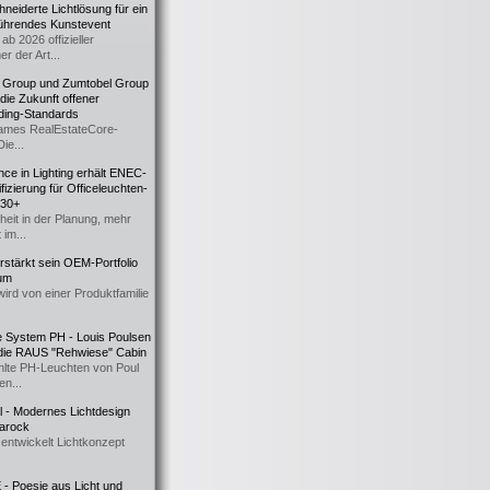
eiderte Lichtlösung für ein
führendes Kunstevent
ab 2026 offizieller
er der Art...
t Group und Zumtobel Group
 die Zukunft offener
ding-Standards
mes RealEstateCore-
Die...
ce in Lighting erhält ENEC-
fizierung für Officeleuchten-
730+
heit in der Planung, mehr
 im...
erstärkt sein OEM-Portfolio
ium
wird von einer Produktfamilie
e System PH - Louis Poulsen
 die RAUS "Rehwiese" Cabin
lte PH-Leuchten von Poul
n...
al - Modernes Lichtdesign
 Barock
entwickelt Lichtkonzept
- Poesie aus Licht und