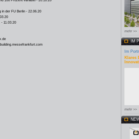
d 100 Prozent variabel
- 20.10.20
 in der FU Berlin
- 22.06.20
03.20
x
- 11.03.20
mehr >>
x.de
IM 
t-building.messefrankfurt.com
Im Portr
Klares 
Innovat
mehr >>
NEW