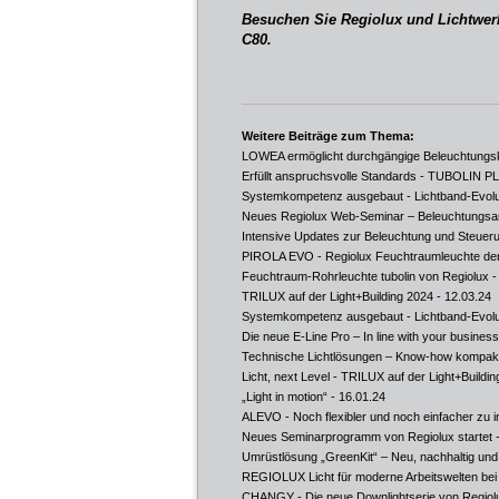
Besuchen Sie Regiolux und Lichtwerk
C80.
Weitere Beiträge zum Thema:
LOWEA ermöglicht durchgängige Beleuchtungs
Erfüllt anspruchsvolle Standards - TUBOLIN P
Systemkompetenz ausgebaut - Lichtband-Evolut
Neues Regiolux Web-Seminar – Beleuchtungsan
Intensive Updates zur Beleuchtung und Steuer
PIROLA EVO - Regiolux Feuchtraumleuchte der
Feuchtraum-Rohrleuchte tubolin von Regiolux
-
TRILUX auf der Light+Building 2024
- 12.03.24
Systemkompetenz ausgebaut - Lichtband-Evolut
Die neue E-Line Pro – In line with your business
Technische Lichtlösungen – Know-how kompakt 
Licht, next Level - TRILUX auf der Light+Buildi
„Light in motion“
- 16.01.24
ALEVO - Noch flexibler und noch einfacher zu in
Neues Seminarprogramm von Regiolux startet
-
Umrüstlösung „GreenKit“ – Neu, nachhaltig und 
REGIOLUX Licht für moderne Arbeitswelten b
CHANGY - Die neue Downlightserie von Regiol