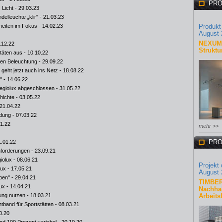
PRO
 Licht
- 29.03.23
elleuchte „klir“
- 21.03.23
heiten im Fokus
- 14.02.23
Produkt
August 
NEXUM 
.12.22
Struktu
itäten aus
- 10.10.22
euen Beleuchtung
- 29.09.22
geht jetzt auch ins Netz
- 18.08.22
"
- 14.06.22
egiolux abgeschlossen
- 31.05.22
hichte
- 03.05.22
21.04.22
ldung
- 07.03.22
01.22
mehr >>
PRO
1.01.22
nforderungen
- 23.09.21
iolux
- 08.06.21
Projekt
lux
- 17.05.21
August 
mpen"
- 29.04.21
TIMBER
ux
- 14.04.21
Nachhal
tung nutzen
- 18.03.21
Arbeits
tband für Sportstätten
- 08.03.21
0.20