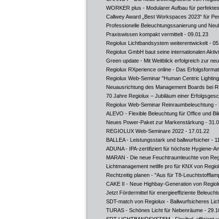
WORKER plus - Modularer Aufbau für perfektes
Callwey Award „Best Workspaces 2023“ für Pend
Professionelle Beleuchtungssanierung und Neu
Praxiswissen kompakt vermittelt
- 09.01.23
Regiolux Lichtbandsystem weiterentwickelt
- 05
Regiolux GmbH baut seine internationalen Aktiv
Green update - Mit Weitblick erfolgreich zur n
Regiolux RXperience online - Das Erfolgsformat 
Regiolux Web-Seminar "Human Centric Lighting
Neuausrichtung des Management Boards bei R
70 Jahre Regiolux – Jubiläum einer Erfolgsgesc
Regiolux Web-Seminar Reinraumbeleuchtung
- 
ALEVO - Flexible Beleuchtung für Office und Bi
Neues Power-Paket zur Markenstärkung
- 31.
REGIOLUX Web-Seminare 2022
- 17.01.22
BALLEA - Leistungsstark und ballwurfsicher
- 1
ADUNA - IPA-zertifiziert für höchste Hygiene-A
MARAN - Die neue Feuchtraumleuchte von Reg
Lichtmanagement netlife pro für KNX von Regio
Rechtzeitig planen - "Aus für T8-Leuchtstoffla
CAKE II - Neue Highbay-Generation von Regiol
Jetzt Fördermittel für energieeffiziente Beleuch
SDT-match von Regiolux - Ballwurfsicheres Lich
TURAS - Schönes Licht für Nebenräume
- 29.1