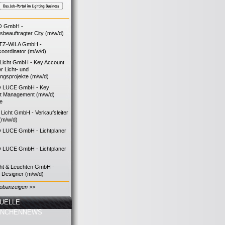
O GmbH -
bsbeauftragter City (m/w/d)
TZ-WILA GmbH -
koordinator (m/w/d)
icht GmbH - Key Account
 Licht- und
ngsprojekte (m/w/d)
 LUCE GmbH - Key
t Management (m/w/d)
ie
icht GmbH - Verkaufsleiter
(m/w/d)
LUCE GmbH - Lichtplaner
LUCE GmbH - Lichtplaner
cht & Leuchten GmbH -
g Designer (m/w/d)
Jobanzeigen >>
UELLE
ANCHENNEWS