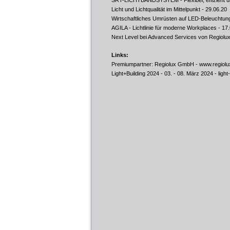
SRT-LICHTBANDSYSTEM - Flexibel, effizient un
Licht und Lichtqualität im Mittelpunkt
- 29.06.20
Wirtschaftliches Umrüsten auf LED-Beleuchtung
AGILA - Lichtlinie für moderne Workplaces
- 17.
Next Level bei Advanced Services von Regiolu
Links:
Premiumpartner: Regiolux GmbH -
www.regiolu
Light+Building 2024 - 03. - 08. März 2024 -
ligh