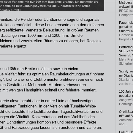
ne neue Variante mit nur 600 mm Baulänge ergänzt. Mit nunmehr drei
Maßgeschn
hr flexibles Beleuchtungssystem für die Einsatzbereiche Office,
weltweit 
Regiolux GmbH]
ERCO ist 
Lichtpartn
-einbau, die Pendel- oder Lichtbandmontage und sogar als
Fagerhul
tallation ermöglicht diese Leuchtenserie auch den einfachen
gestalten
ergieeffiziente, vernetzte Beleuchtung. In großen Räumen
Smartbuil
mit Baulängen von 1500 mm und 1200 mm. Um die
Gemeinsa
Projekt - 
 kleinen und verwinkelten Räumen zu erhöhen, hat Regiolux
ariante ergänzt.
Performan
VDE-Zerti
Serie SL
Mehr Frei
Sicherheit
 und 355 mm Breite erhältlich sowie in vielen
Signify v
ue Vielfalt führt zu optimalen Raumbeleuchtungen auf hohem
mit Xitan
. Lichtplaner und Elektromeister profitieren von einer noch
Xitanium 
zu einer...
ieren Gestaltung. Mehr noch: Mit dem verbesserten
mit wenigen Handgriffen schnell und fehlerfrei montiert.
100 Jahr
gestaltet
Ausgewäh
serie alevo beruht aber in erster Linie auf hochwertigen
Henningse
telligenten Funktionen. In der Version mit Tunable-White-
cht die Leuchte ihre Lichtfarbe dem Tageslichtverlauf an und
Orelli Sa
trifft auf
ungen die Vitalität, Konzentration und das Wohlbefinden.
Zumtobel 
nnen Lichtstimmungen komponiert und besondere Effekte
und...
ität und Farbwiedergabe lassen sich ansteuern und variieren.
LUNELLE 