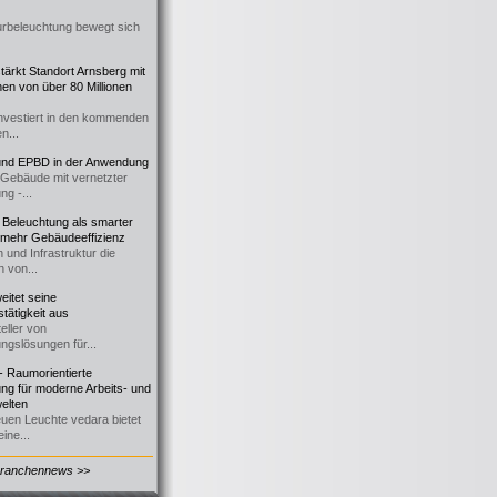
urbeleuchtung bewegt sich
ärkt Standort Arnsberg mit
onen von über 80 Millionen
nvestiert in den kommenden
n...
d EPBD in der Anwendung
e Gebäude mit vernetzter
ng -...
 Beleuchtung als smarter
 mehr Gebäudeeffizienz
 und Infrastruktur die
n von...
itet seine
tätigkeit aus
eller von
ngslösungen für...
 Raumorientierte
ng für moderne Arbeits- und
elten
euen Leuchte vedara bietet
ine...
Branchennews >>