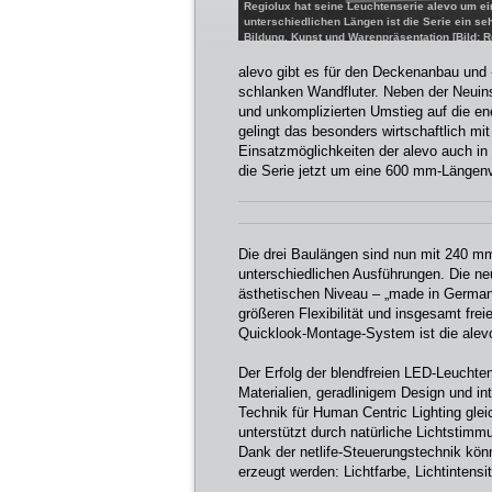
Regiolux hat seine Leuchtenserie alevo um ei
unterschiedlichen Längen ist die Serie ein se
Bildung, Kunst und Warenpräsentation [Bild: 
alevo gibt es für den Deckenanbau und 
schlanken Wandfluter. Neben der Neuins
und unkomplizierten Umstieg auf die en
gelingt das besonders wirtschaftlich 
Einsatzmöglichkeiten der alevo auch in
die Serie jetzt um eine 600 mm-Längenv
Die drei Baulängen sind nun mit 240 mm
unterschiedlichen Ausführungen. Die ne
ästhetischen Niveau – „made in Germany“
größeren Flexibilität und insgesamt fre
Quicklook-Montage-System ist die alevo 
Der Erfolg der blendfreien LED-Leuchten
Materialien, geradlinigem Design und in
Technik für Human Centric Lighting glei
unterstützt durch natürliche Lichtstimm
Dank der netlife-Steuerungstechnik kö
erzeugt werden: Lichtfarbe, Lichtintens