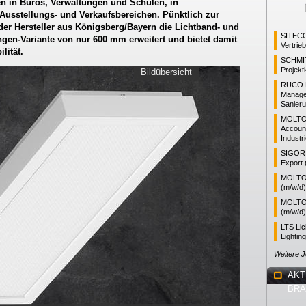
en in Büros, Verwaltungen und Schulen, in
usstellungs- und Verkaufsbereichen. Pünktlich zur
 der Hersteller aus Königsberg/Bayern die Lichtband- und
SITEC
ngen-Variante von nur 600 mm erweitert und bietet damit
Vertrie
lität.
SCHMI
Projekt
Bildübersicht
RUCO L
Manager
Sanieru
MOLTO
Accoun
Industr
SIGOR L
Export 
MOLTO 
(m/w/d)
MOLTO 
(m/w/d)
LTS Li
Lightin
Weitere 
AKT
BR