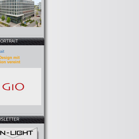
PORTRAIT
ait
Design mit
ion vereint
SLETTER