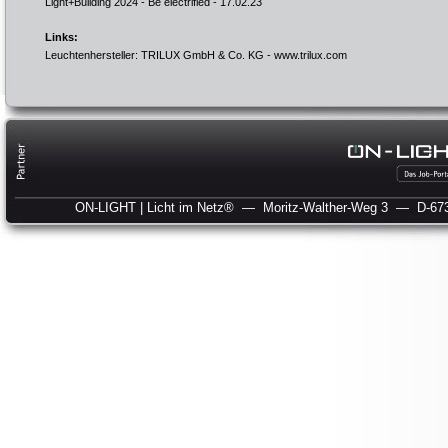
Light+Building 2024 - Be electrified
- 17.02.23
Links:
Leuchtenhersteller: TRILUX GmbH & Co. KG -
www.trilux.com
ON-LIGHT | Licht im Netz®
— Moritz-Walther-Weg 3
— D-673