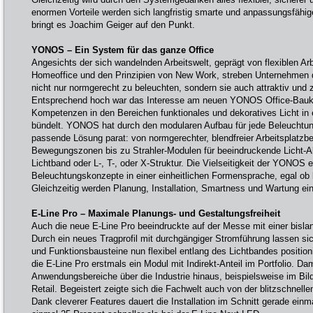
enormen Vorteile werden sich langfristig smarte und anpassungsfähi
bringt es Joachim Geiger auf den Punkt.
YONOS – Ein System für das ganze Office
Angesichts der sich wandelnden Arbeitswelt, geprägt von flexiblen A
Homeoffice und den Prinzipien von New Work, streben Unternehmen 
nicht nur normgerecht zu beleuchten, sondern sie auch attraktiv und 
Entsprechend hoch war das Interesse am neuen YONOS Office-Bauk
Kompetenzen in den Bereichen funktionales und dekoratives Licht in
bündelt. YONOS hat durch den modularen Aufbau für jede Beleuchtu
passende Lösung parat: von normgerechter, blendfreier Arbeitsplatzbe
Bewegungszonen bis zu Strahler-Modulen für beeindruckende Licht-Ak
Lichtband oder L-, T-, oder X-Struktur. Die Vielseitigkeit der YONOS 
Beleuchtungskonzepte in einer einheitlichen Formensprache, egal ob
Gleichzeitig werden Planung, Installation, Smartness und Wartung ein
E-Line Pro – Maximale Planungs- und Gestaltungsfreiheit
Auch die neue E-Line Pro beeindruckte auf der Messe mit einer bislang
Durch ein neues Tragprofil mit durchgängiger Stromführung lassen s
und Funktionsbausteine nun flexibel entlang des Lichtbandes positio
die E-Line Pro erstmals ein Modul mit Indirekt-Anteil im Portfolio. Da
Anwendungsbereiche über die Industrie hinaus, beispielsweise im Bi
Retail. Begeistert zeigte sich die Fachwelt auch von der blitzschnell
Dank cleverer Features dauert die Installation im Schnitt gerade ein