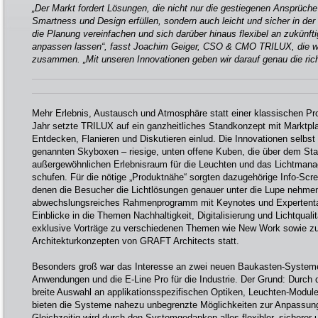
„Der Markt fordert Lösungen, die nicht nur die gestiegenen Ansprüche 
Smartness und Design erfüllen, sondern auch leicht und sicher in d
die Planung vereinfachen und sich darüber hinaus flexibel an zukünf
anpassen lassen“, fasst Joachim Geiger, CSO & CMO TRILUX, die w
zusammen. „Mit unseren Innovationen geben wir darauf genau die rich
Mehr Erlebnis, Austausch und Atmosphäre statt einer klassischen Pr
Jahr setzte TRILUX auf ein ganzheitliches Standkonzept mit Marktpl
Entdecken, Flanieren und Diskutieren einlud. Die Innovationen selbst
genannten Skyboxen – riesige, unten offene Kuben, die über dem St
außergewöhnlichen Erlebnisraum für die Leuchten und das Lichtman
schufen. Für die nötige „Produktnähe“ sorgten dazugehörige Info-Scr
denen die Besucher die Lichtlösungen genauer unter die Lupe nehme
abwechslungsreiches Rahmenprogramm mit Keynotes und Expertent
Einblicke in die Themen Nachhaltigkeit, Digitalisierung und Lichtquali
exklusive Vorträge zu verschiedenen Themen wie New Work sowie z
Architekturkonzepten von GRAFT Architects statt.
Besonders groß war das Interesse an zwei neuen Baukasten-System
Anwendungen und die E-Line Pro für die Industrie. Der Grund: Durch
breite Auswahl an applikationsspezifischen Optiken, Leuchten-Modul
bieten die Systeme nahezu unbegrenzte Möglichkeiten zur Anpassung 
Gleichzeitig wird durch den Systemgedanken alles flexibler, sicherer u