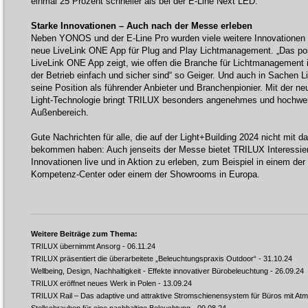
einmal 25 Prozent schneller als bei der E-Line Next LED.
Starke Innovationen – Auch nach der Messe erleben
Neben YONOS und der E-Line Pro wurden viele weitere Innovationen pr
neue LiveLink ONE App für Plug and Play Lichtmanagement. „Das po
LiveLink ONE App zeigt, wie offen die Branche für Lichtmanagement is
der Betrieb einfach und sicher sind“ so Geiger. Und auch in Sachen Li
seine Position als führender Anbieter und Branchenpionier. Mit der n
Light-Technologie bringt TRILUX besonders angenehmes und hochwert
Außenbereich.
Gute Nachrichten für alle, die auf der Light+Building 2024 nicht mit 
bekommen haben: Auch jenseits der Messe bietet TRILUX Interessiert
Innovationen live und in Aktion zu erleben, zum Beispiel in einem de
Kompetenz-Center oder einem der Showrooms in Europa.
Weitere Beiträge zum Thema:
TRILUX übernimmt Ansorg
- 06.11.24
TRILUX präsentiert die überarbeitete „Beleuchtungspraxis Outdoor“
- 31.10.24
Wellbeing, Design, Nachhaltigkeit - Effekte innovativer Bürobeleuchtung
- 26.09.24
TRILUX eröffnet neues Werk in Polen
- 13.09.24
TRILUX Rail – Das adaptive und attraktive Stromschienensystem für Büros mit At