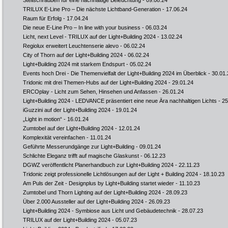
Stellschrauben für eine nachhaltige Beleuchtung
- 09.08.24
TRILUX E-Line Pro – Die nächste Lichtband-Generation
- 17.06.24
Raum für Erfolg
- 17.04.24
Die neue E-Line Pro – In line with your business
- 06.03.24
Licht, next Level - TRILUX auf der Light+Building 2024
- 13.02.24
Regiolux erweitert Leuchtenserie alevo
- 06.02.24
City of Thorn auf der Light+Building 2024
- 06.02.24
Light+Building 2024 mit starkem Endspurt
- 05.02.24
Events hoch Drei - Die Themenvielfalt der Light+Building 2024 im Überblick
- 30.01.
Tridonic mit drei Themen-Hubs auf der Light+Building 2024
- 29.01.24
ERCOplay - Licht zum Sehen, Hinsehen und Anfassen
- 26.01.24
Light+Building 2024 - LEDVANCE präsentiert eine neue Ära nachhaltigen Lichts
- 25
iGuzzini auf der Light+Building 2024
- 19.01.24
„Light in motion“
- 16.01.24
Zumtobel auf der Light+Building 2024
- 12.01.24
Komplexität vereinfachen
- 11.01.24
Geführte Messerundgänge zur Light+Building
- 09.01.24
Schlichte Eleganz trifft auf magische Glaskunst
- 06.12.23
DGWZ veröffentlicht Planerhandbuch zur Light+Building 2024
- 22.11.23
Tridonic zeigt professionelle Lichtlösungen auf der Light + Building 2024
- 18.10.23
Am Puls der Zeit - Designplus by Light+Building startet wieder
- 11.10.23
Zumtobel und Thorn Lighting auf der Light+Building 2024
- 28.09.23
Über 2.000 Aussteller auf der Light+Building 2024
- 26.09.23
Light+Building 2024 - Symbiose aus Licht und Gebäudetechnik
- 28.07.23
TRILUX auf der Light+Building 2024
- 05.07.23