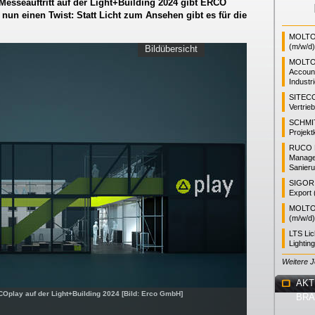
Messeauftritt auf der Light+Building 2024 gibt ERCO
nun einen Twist: Statt Licht zum Ansehen gibt es für die
MOLTO 
(m/w/d)
Bildübersicht
MOLTO
Accoun
Industr
SITEC
Vertrie
SCHMI
Projekt
RUCO L
Manager
Sanieru
SIGOR L
Export 
MOLTO 
(m/w/d)
LTS Li
Lightin
Weitere 
AKT
Oplay auf der Light+Building 2024 [Bild: Erco GmbH]
BR