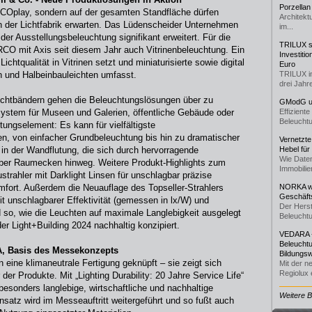
Porzellan
RCOplay, sondern auf der gesamten Standfläche dürfen
Architekt
 der Lichtfabrik erwarten. Das Lüdenscheider Unternehmen
im...
der Ausstellungsbeleuchtung signifikant erweitert. Für die
TRILUX st
RCO mit Axis seit diesem Jahr auch Vitrinenbeleuchtung. Ein
Investiti
chtqualität in Vitrinen setzt und miniaturisierte sowie digital
Euro
n und Halbeinbauleichten umfasst.
TRILUX i
drei Jahre
Lichtbändern gehen die Beleuchtungslösungen über zu
GModG un
ystem für Museen und Galerien, öffentliche Gebäude oder
Effizient
Beleuchtu
tungselement: Es kann für vielfältigste
n, von einfacher Grundbeleuchtung bis hin zu dramatischer
Vernetzte
 in der Wandflutung, die sich durch hervorragende
Hebel für
Wie Daten
über Raumecken hinweg. Weitere Produkt-Highlights zum
Immobilie
trahler mit Darklight Linsen für unschlagbar präzise
fort. Außerdem die Neuauflage des Topseller-Strahlers
NORKA we
Geschäfts
it unschlagbarer Effektivität (gemessen in lx/W) und
Der Herst
d so, wie die Leuchten auf maximale Langlebigkeit ausgelegt
Beleuchtu
er Light+Building 2024 nachhaltig konzipiert.
VEDARA -
Beleuchtu
NA, Basis des Messekonzepts
Bildungsw
n eine klimaneutrale Fertigung geknüpft – sie zeigt sich
Mit der n
Regiolux e
er Produkte. Mit „Lighting Durability: 20 Jahre Service Life“
esonders langlebige, wirtschaftliche und nachhaltige
Weitere 
nsatz wird im Messeauftritt weitergeführt und so fußt auch