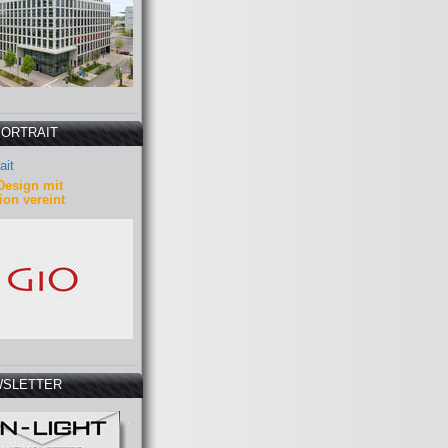
PORTRAIT
ait
Design mit
ion vereint
SLETTER