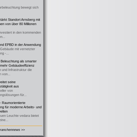
urbeleuchtung bewegt sich
ärkt Standort Arnsberg mit
onen von über 80 Millionen
nvestiert in den kommenden
n...
d EPBD in der Anwendung
e Gebäude mit vernetzter
ng -...
 Beleuchtung als smarter
 mehr Gebäudeeffizienz
 und Infrastruktur die
n von...
itet seine
tätigkeit aus
eller von
ngslösungen für...
 Raumorientierte
ng für moderne Arbeits- und
elten
euen Leuchte vedara bietet
ine...
Branchennews >>