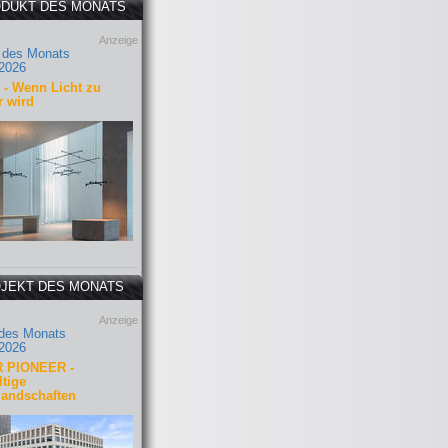
DUKT DES MONATS
Anzeige
 des Monats
2026
- Wenn Licht zu
r wird
JEKT DES MONATS
Anzeige
 des Monats
2026
 PIONEER -
tige
landschaften