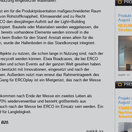
Nutzung eingesetzter Materialien.
PRO
st ein für die Produktpräsentation maßgeschneiderter Raum
Produkt
 von Rohstoffknappheit, Klimawandel und zu Recht
August 
 den diesjährigen Auftritt auf der Light+Building
NEXUM 
ipiert. Bauteile oder Materialien werden weggelassen, die
Struktu
t bereits vorhandene Elemente werden sinnvoll in die
 beim Boden für den Stand: Anstatt einen allein für die
wurde der Hallenboden in das Standkonzept integriert.
Objekte zu nutzen, die schon lange in Nutzung sind, nach der
r recycelt werden können. Etwa Roadcases, die bei ERCO
erden und schon Events auf der ganzen Welt gesehen haben.
u bestückt mit Innovationen, eingesetzt und nach der
gehen. Außerdem nutzt man erneut das Rahmentragwerk des
mehr >>
 Gang für ERCOplay ist ein Mietgerüst, das nach der Messe
PRO
bekommen nach Ende der Messe ein zweites Leben als
Projekt
 70% wiederverwertbar und besteht größtenteils aus
August 
 auch nach der Messe bei ERCO im Einsatz sein werden. Ein
TIMBER
 für Langlebigkeit.
Nachhal
Arbeits
 B20.
zurück >>