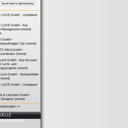
LUCE GmbH - Lichtplaner
 LUCE GmbH - Key
t Management (m/w/d)
ie
O GmbH -
bsbeauftragter City (m/w/d)
TZ-WILA GmbH -
koordinator (m/w/d)
icht GmbH - Key Account
 Licht- und
ngsprojekte (m/w/d)
icht GmbH - Verkaufsleiter
(m/w/d)
LUCE GmbH - Lichtplaner
cht & Leuchten GmbH -
g Designer (m/w/d)
Jobanzeigen >>
UELLE
ANCHENNEWS