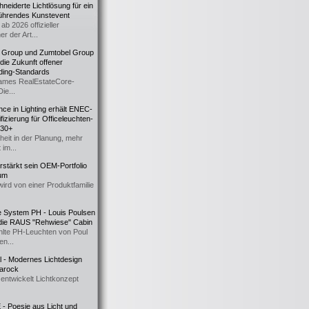
eiderte Lichtlösung für ein
führendes Kunstevent
ab 2026 offizieller
er der Art...
t Group und Zumtobel Group
 die Zukunft offener
ding-Standards
mes RealEstateCore-
Die...
ce in Lighting erhält ENEC-
fizierung für Officeleuchten-
730+
heit in der Planung, mehr
 im...
erstärkt sein OEM-Portfolio
ium
wird von einer Produktfamilie
e System PH - Louis Poulsen
 die RAUS "Rehwiese" Cabin
lte PH-Leuchten von Poul
n...
al - Modernes Lichtdesign
 Barock
entwickelt Lichtkonzept
- Poesie aus Licht und