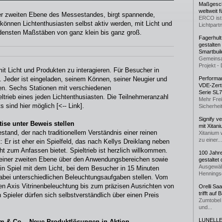
Maßgeschn
weltweit 
er zweiten Ebene des Messestandes, birgt spannende,
ERCO ist 
können Lichtenthusiasten selbst aktiv werden, mit Licht und
Lichtpartn
edensten Maßstäben von ganz klein bis ganz groß.
Fagerhul
gestalten
Smartbuil
Gemeinsa
Projekt - 
it Licht und Produkten zu interagieren. Für Besucher in
t‘. Jeder ist eingeladen, seinem Können, seiner Neugier und
Performan
VDE-Zerti
sen. Sechs Stationen mit verschiedenen
Serie SL
rieb eines jeden Lichtenthusiasten. Die Teilnehmeranzahl
Mehr Frei
ots sind
hier möglich
[<-- Link].
Sicherheit
Signify v
rtise unter Beweis stellen
mit Xitan
tand, der nach traditionellem Verständnis einer reinen
Xitanium 
zu einer...
t: Er ist eher ein Spielfeld, das nach Kellys Dreiklang neben
 zum Anfassen bietet. Spieltrieb ist herzlich willkommen.
100 Jahr
f einer zweiten Ebene über den Anwendungsbereichen sowie
gestaltet
Ausgewäh
 Ein Spiel mit dem Licht, bei dem Besucher in 15 Minuten
Henningse
abei unterschiedlichen Beleuchtungsaufgaben stellen. Vom
uen Axis Vitrinenbeleuchtung bis zum präzisen Ausrichten von
Orelli Sa
trifft auf
 Spieler dürfen sich selbstverständlich über einen Preis
Zumtobel 
und...
LUNELLE 
m & Co. - Neue Produktlösungen in Aktion