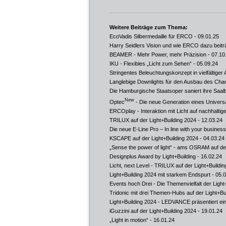
Weitere Beiträge zum Thema:
EcoVadis Silbermedaille für ERCO
- 09.01.25
Harry Seidlers Vision und wie ERCO dazu beitr
BEAMER - Mehr Power, mehr Präzision
- 07.10
IKU - Flexibles „Licht zum Sehen“
- 05.09.24
Stringentes Beleuchtungskonzept in vielfältiger
Langlebige Downlights für den Ausbau des Chan
Die Hamburgische Staatsoper saniert ihre Saa
New
Optec
- Die neue Generation eines Universa
ERCOplay - Interaktion mit Licht auf nachhalt
TRILUX auf der Light+Building 2024
- 12.03.24
Die neue E-Line Pro – In line with your business
KSCAPE auf der Light+Building 2024
- 04.03.24
„Sense the power of light“ - ams OSRAM auf der
Designplus Award by Light+Building
- 16.02.24
Licht, next Level - TRILUX auf der Light+Buildi
Light+Building 2024 mit starkem Endspurt
- 05.
Events hoch Drei - Die Themenvielfalt der Light
Tridonic mit drei Themen-Hubs auf der Light+Bu
Light+Building 2024 - LEDVANCE präsentiert ein
iGuzzini auf der Light+Building 2024
- 19.01.24
„Light in motion“
- 16.01.24