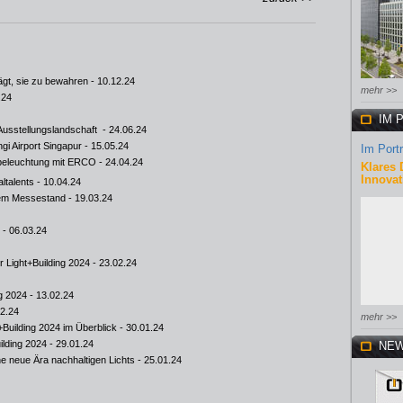
ägt, sie zu bewahren
- 10.12.24
mehr >>
.24
IM 
 Ausstellungslandschaft
- 24.06.24
gi Airport Singapur
- 15.05.24
Im Portr
lbeleuchtung mit ERCO
- 24.04.24
Klares 
Innovat
ltalents
- 10.04.24
igem Messestand
- 19.03.24
- 06.03.24
 Light+Building 2024
- 23.02.24
ng 2024
- 13.02.24
02.24
mehr >>
+Building 2024 im Überblick
- 30.01.24
ilding 2024
- 29.01.24
NEW
e neue Ära nachhaltigen Lichts
- 25.01.24