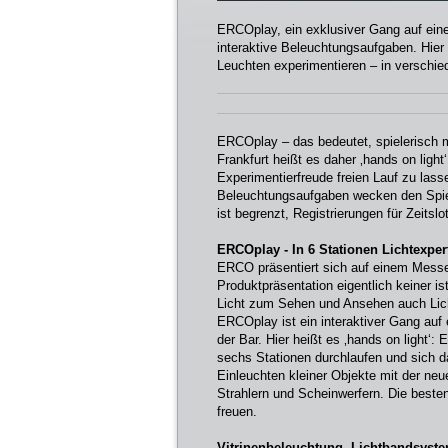
ERCOplay, ein exklusiver Gang auf ein
interaktive Beleuchtungsaufgaben. Hier 
Leuchten experimentieren – in verschi
ERCOplay – das bedeutet, spielerisch m
Frankfurt heißt es daher ‚hands on ligh
Experimentierfreude freien Lauf zu las
Beleuchtungsaufgaben wecken den Spielt
ist begrenzt, Registrierungen für Zeitsl
ERCOplay - In 6 Stationen Lichtexpe
ERCO präsentiert sich auf einem Messes
Produktpräsentation eigentlich keiner is
Licht zum Sehen und Ansehen auch Licht
ERCOplay ist ein interaktiver Gang au
der Bar. Hier heißt es ‚hands on light‘:
sechs Stationen durchlaufen und sich d
Einleuchten kleiner Objekte mit der ne
Strahlern und Scheinwerfern. Die besten
freuen.
Vitrinenbeleuchtung, Lichtbandsyste