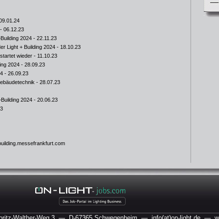
09.01.24
- 06.12.23
Building 2024
- 22.11.23
er Light + Building 2024
- 18.10.23
startet wieder
- 11.10.23
ding 2024
- 28.09.23
24
- 26.09.23
Gebäudetechnik
- 28.07.23
Building 2024
- 20.06.23
23
-building.messefrankfurt.com
itz-Walther-Weg 3
— D-67365 Schwegenheim
—
info(at)on-light.de
— www