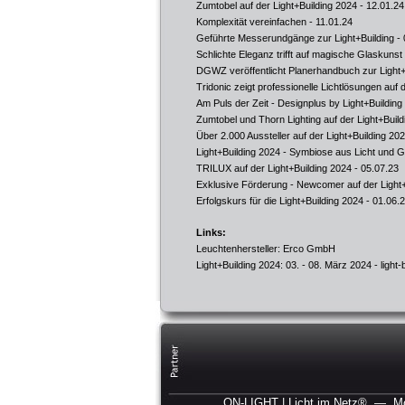
Zumtobel auf der Light+Building 2024
- 12.01.24
Komplexität vereinfachen
- 11.01.24
Geführte Messerundgänge zur Light+Building
- 
Schlichte Eleganz trifft auf magische Glaskunst
DGWZ veröffentlicht Planerhandbuch zur Light+
Tridonic zeigt professionelle Lichtlösungen auf d
Am Puls der Zeit - Designplus by Light+Building 
Zumtobel und Thorn Lighting auf der Light+Buil
Über 2.000 Aussteller auf der Light+Building 20
Light+Building 2024 - Symbiose aus Licht und 
TRILUX auf der Light+Building 2024
- 05.07.23
Exklusive Förderung - Newcomer auf der Light+
Erfolgskurs für die Light+Building 2024
- 01.06.
Links:
Leuchtenhersteller: Erco GmbH
Light+Building 2024: 03. - 08. März 2024 -
light
ON-LIGHT | Licht im Netz®
— Mor