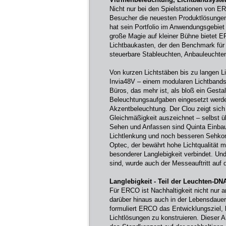
Nicht nur bei den Spielstationen von E
Besucher die neuesten Produktlösungen
hat sein Portfolio im Anwendungsgebiet 
große Magie auf kleiner Bühne bietet E
Lichtbaukasten, der den Benchmark für Li
steuerbare Stableuchten, Anbauleuchte
Von kurzen Lichtstäben bis zu langen 
Invia48V – einem modularen Lichtbands
Büros, das mehr ist, als bloß ein Gestal
Beleuchtungsaufgaben eingesetzt werde
Akzentbeleuchtung. Der Clou zeigt sich
Gleichmäßigkeit auszeichnet – selbst 
Sehen und Anfassen sind Quinta Einbaus
Lichtlenkung und noch besseren Sehkom
Optec, der bewährt hohe Lichtqualität m
besonderer Langlebigkeit verbindet. Un
sind, wurde auch der Messeauftritt auf d
Langlebigkeit - Teil der Leuchten-D
Für ERCO ist Nachhaltigkeit nicht nur a
darüber hinaus auch in der Lebensdauer d
formuliert ERCO das Entwicklungsziel, b
Lichtlösungen zu konstruieren. Dieser A