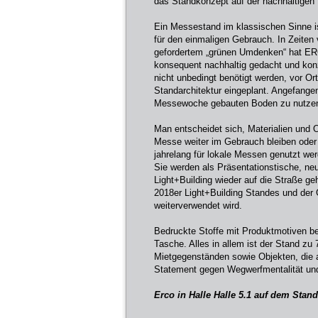
das Standkonzept auf der nachhaltigen 
Ein Messestand im klassischen Sinne i
für den einmaligen Gebrauch. In Zeiten
gefordertem „grünen Umdenken“ hat ERCO
konsequent nachhaltig gedacht und konz
nicht unbedingt benötigt werden, vor Or
Standarchitektur eingeplant. Angefangen
Messewoche gebauten Boden zu nutzen, 
Man entscheidet sich, Materialien und 
Messe weiter im Gebrauch bleiben ode
jahrelang für lokale Messen genutzt w
Sie werden als Präsentationstische, ne
Light+Building wieder auf die Straße 
2018er Light+Building Standes und der
weiterverwendet wird.
Bedruckte Stoffe mit Produktmotiven 
Tasche. Alles in allem ist der Stand zu
Mietgegenständen sowie Objekten, die
Statement gegen Wegwerfmentalität und
Erco in Halle Halle 5.1 auf dem Stand