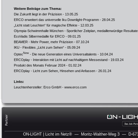
Weitere Beiträge zum Thema:
Die Zukunft liegt in der Präzision
- 13.05.25
ERCO erweitert das universelle Iku Downlight-Programm
- 28.04.25
„Licht statt Leuchten“ für magische Effekte
- 12.03.25
Olympia-Schwimmhalle München - Sportlicher Zeitplan, medaillenwürdige Resultate
EcoVadis Silbermedaille für ERCO
- 09.01.25
BEAMER - Mehr Power, mehr Präzision
- 07.10.24
IKU - Flexibles „Licht zum Sehen“
- 05.09.24
New
Optec
- Die neue Generation eines Universaltalents
- 10.04.24
ERCOplay - Interaktion mit Licht auf nachhaltigem Messestand
- 19.03.24
Produkt des Monats Februar 2024
- 01.02.24
ERCOplay - Licht zum Sehen, Hinsehen und Anfassen
- 26.01.24
Links:
Leuchtenhersteller: Erco GmbH -
www.erco.com
ON-LIGHT | Licht im Netz®
— Moritz-Walther-Weg 3
— D-673