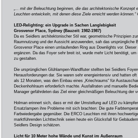
„... mit der Beleuchtung beginnen, die das architektonische Konzept e
Leuchten entwickeln, mit denen diese Ziele erreicht werden können.“
LED-Relighting: ein Upgrade in Sachen Langlebigkeit
Grosvenor Place, Sydney (Bauzeit: 1982-1987)
Da es Seidlers architektonischer Stil war, geometrische Prinzipien zu
Raumnutzung und der Aussicht anzuwenden, sah das ursprüngliche B
Grosvenor Place einen umlaufenden Ring aus Downlights vor. Dieser 
ergänzen. Da das Foyer sehr breit ist, wurde mehr Licht benötigt, um
zu gestalten.
Die ursprünglichen Glühlampen-Wandfluter stellten bei Seidlers Foyer
Herausforderungen dar. Sie waren sehr energieintensiv und hatten of
als 12 Monaten, was den Einbau eines „Kriechraums“ für Austauschar
Deckenhohlraum erforderlich machte. Ausfallraten und manuelle Bedie
Manager gefährdeten das Ziel einer gleichmäßigen Beleuchtung der ve
Holman erinnert sich, dass er mit der Umstellung auf LED zu kämpfen
Ersatzlampen ihre Probleme mit sich brachten: Die gute Farbtemperat
Farbwiedergabe gegenüber. Die ERCO Leuchten mit ihren hochwerti
marktführenden Lichttechnik seien heute ein Glücksfall für Gebäudema
Seidlers Design schätzen.
Licht für 10 Meter hohe Wände und Kunst im Außenraum