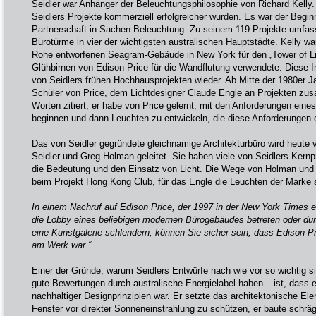
Seidler war Anhänger der Beleuchtungsphilosophie von Richard Kelly. 
Seidlers Projekte kommerziell erfolgreicher wurden. Es war der Beginn
Partnerschaft in Sachen Beleuchtung. Zu seinem 119 Projekte umfa
Bürotürme in vier der wichtigsten australischen Hauptstädte. Kelly w
Rohe entworfenen Seagram-Gebäude in New York für den „Tower of Lig
Glühbirnen von Edison Price für die Wandflutung verwendete. Diese Ins
von Seidlers frühen Hochhausprojekten wieder. Ab Mitte der 1980er Ja
Schüler von Price, dem Lichtdesigner Claude Engle an Projekten zu
Worten zitiert, er habe von Price gelernt, mit den Anforderungen eine
beginnen und dann Leuchten zu entwickeln, die diese Anforderungen e
Das von Seidler gegründete gleichnamige Architekturbüro wird heute 
Seidler und Greg Holman geleitet. Sie haben viele von Seidlers Kernpr
die Bedeutung und den Einsatz von Licht. Die Wege von Holman und
beim Projekt Hong Kong Club, für das Engle die Leuchten der Marke sp
In einem Nachruf auf Edison Price, der 1997 in der New York Times e
die Lobby eines beliebigen modernen Bürogebäudes betreten oder d
eine Kunstgalerie schlendern, können Sie sicher sein, dass Edison Pr
am Werk war.“
Einer der Gründe, warum Seidlers Entwürfe nach wie vor so wichtig si
gute Bewertungen durch australische Energielabel haben – ist, dass er
nachhaltiger Designprinzipien war. Er setzte das architektonische Ele
Fenster vor direkter Sonneneinstrahlung zu schützen, er baute schrä