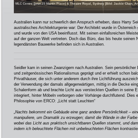
MLC Centre (jetzt 25 Martin Place) & Theatre Royal, Sydney [Bild: Jackie Chan, Ar
Australien kann nur schwerlich den Anspruch erheben, dass Harry Seid
australisches Architekturgenie war: Der Architekt wurde in Österreich
und wurde von den USA beeinflusst. Mit seinen einfallsreichen Meiste
auf der ganzen Welt vertreten. Doch das Büro, das bis heute seinen N
legendärsten Bauwerke befinden sich in Australien.
Seidler kam in seinen Zwanzigern nach Australien. Sein persönlicher D
und zeitgenössischen Rationalismus geprägt und er erhielt schon bald
Privathäuser, die sich unter anderem durch ihre Lichtführung auszeic
der Verwendung der damals allgegenwärtigen, mittig in die Decke ein
Schalenform ab und brachte Licht aus versteckten Quellen in seine Ent
integriert, hinter Möbeln verborgen oder Vorhänge durchflutend. Dies e
Philosophie von ERCO: „Licht statt Leuchten“
„Nachts bekommt ein Gebäude eine ganz andere Persönlichkeit – eine 
manipuliere, um Dramatik zu erzeugen; damit die Wände in der Farbe 
wobei das Licht aus praktisch unsichtbaren Quellen stammt, und damit
indem ich beleuchtete Flächen mit unbeleuchteten Flächen kontrastier