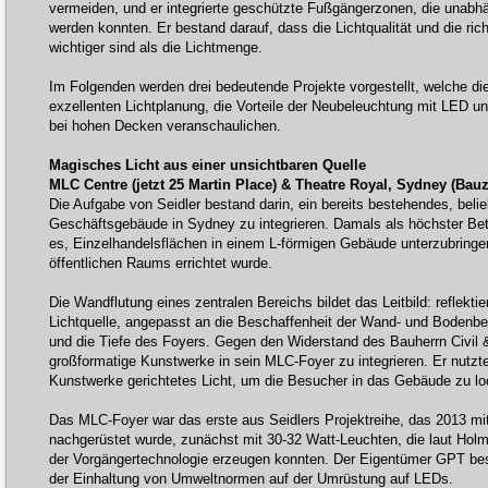
vermeiden, und er integrierte geschützte Fußgängerzonen, die unabh
werden konnten. Er bestand darauf, dass die Lichtqualität und die ric
wichtiger sind als die Lichtmenge.
Im Folgenden werden drei bedeutende Projekte vorgestellt, welche die
exzellenten Lichtplanung, die Vorteile der Neubeleuchtung mit LED u
bei hohen Decken veranschaulichen.
Magisches Licht aus einer unsichtbaren Quelle
MLC Centre (jetzt 25 Martin Place) & Theatre Royal, Sydney (Bauz
Die Aufgabe von Seidler bestand darin, ein bereits bestehendes, belie
Geschäftsgebäude in Sydney zu integrieren. Damals als höchster Bet
es, Einzelhandelsflächen in einem L-förmigen Gebäude unterzubringe
öffentlichen Raums errichtet wurde.
Die Wandflutung eines zentralen Bereichs bildet das Leitbild: reflektie
Lichtquelle, angepasst an die Beschaffenheit der Wand- und Bodenb
und die Tiefe des Foyers. Gegen den Widerstand des Bauherrn Civil &
großformatige Kunstwerke in sein MLC-Foyer zu integrieren. Er nutzte 
Kunstwerke gerichtetes Licht, um die Besucher in das Gebäude zu lo
Das MLC-Foyer war das erste aus Seidlers Projektreihe, das 2013 
nachgerüstet wurde, zunächst mit 30-32 Watt-Leuchten, die laut Holma
der Vorgängertechnologie erzeugen konnten. Der Eigentümer GPT be
der Einhaltung von Umweltnormen auf der Umrüstung auf LEDs.