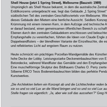
Shell House (jetzt 1 Spring Street), Melbourne (Bauzeit: 1989)
Ursprünglich als Shell House bekannt, in dem die australische Zentra
Erdölkonzerns untergebracht war, liegt das Gebäude „1 Spring Street
südöstlichen Teil des zentralen Geschäftsviertels von Melbourne. Wi
dieses Gebäude den Mietern eine herrliche Aussicht. Seidlers Konzep
Krümmung mit einem inneren Kern, in dem Aufzüge und technische An
er darauf bestand, einen gemeinsamen öffentlichen Bereich zu schaff
Ebenen durch den zentralen Gebäudekern erschlossen und beleuchte
Empfangshalle zu vereinfachen, führten die Ideen von Claude Engle 
Doppelwandfluters – der blendfreien Variante der Einzelleuchte, die e
und reflektiertes Licht auf engstem Raum zu nutzen.
Heute schmückt ein prächtiges Porzellan-Wandgemälde des Künstlers
hohe Decke der Lobby. Leistungsstarke Deckeneinbauleuchten von 
Betondecke, während Wandfluter das Gemälde und den Empfangsbere
Eine muschelförmige Skulptur des Bildhauers Charles O. Perry zierte
Silberne ERCO Tesis Bodeneinbauleuchten bilden das perfekte Pen
Kunstwerkes.
„Die Architekten liefern ein Konzept ab und die Lichttechniker reden
sie so und so viel Lux an die Wand bringen und so und so viel Lux a
Stelle fragen sie eigentlich: ‚Ja, aber wie soll das aussehen‘?“ Greg 