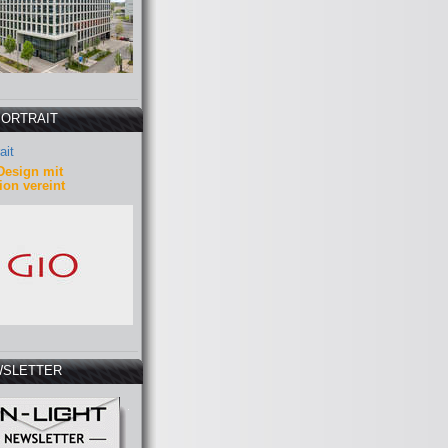
PORTRAIT
ait
Design mit
ion vereint
SLETTER