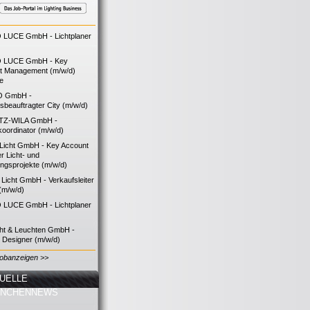
LUCE GmbH - Lichtplaner
 LUCE GmbH - Key
t Management (m/w/d)
ie
O GmbH -
bsbeauftragter City (m/w/d)
TZ-WILA GmbH -
koordinator (m/w/d)
icht GmbH - Key Account
 Licht- und
ngsprojekte (m/w/d)
icht GmbH - Verkaufsleiter
(m/w/d)
LUCE GmbH - Lichtplaner
cht & Leuchten GmbH -
g Designer (m/w/d)
Jobanzeigen >>
UELLE
ANCHENNEWS