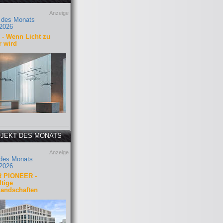
Anzeige
 des Monats
2026
- Wenn Licht zu
r wird
JEKT DES MONATS
Anzeige
 des Monats
2026
 PIONEER -
tige
landschaften