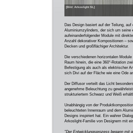
[Bild: Arkoslight SL]
Das Design basiert auf der Teilung, auf
Aluminiumzylinders, der sich um seine 
aufeinanderfolgender Module mit direkte
Anzahl dekorativer Kompositionen – so
Decken und großflächiger Architektur.
Die verschiedenen horizontalen Module
Raum hinein, die eine 360°-Rotation z
Befestigung als auch als elektrischer 
sich Divi auf der Fläche wie eine Ode
Der Diffusor verteilt das Licht besonde
angenehme Beleuchtung zu gewährleisten
strukturiertem Schwarz und Weiß erhältl
Unabhängig von der Produktkomposition 
beleuchteten Innenraum und dem Alumin
Designs inspiriert hat. Ein wahrer Dialo
Arkoslight-Familie von Designern mit ei
"Der Entwicklungsprozess begann mit g