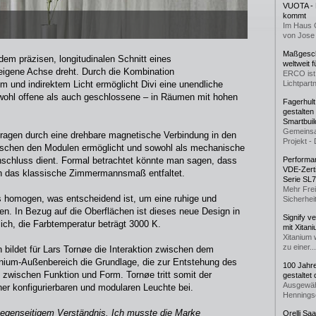
VUOTA - L
kommt
Im Haus 
von Jose 
Maßgeschn
 dem präzisen, longitudinalen Schnitt eines
weltweit 
eigene Achse dreht. Durch die Kombination
ERCO ist 
m und indirektem Licht ermöglicht Divi eine unendliche
Lichtpartn
wohl offene als auch geschlossene – in Räumen mit hohen
Fagerhul
gestalten
Smartbuil
Gemeinsa
 ragen durch eine drehbare magnetische Verbindung in den
Projekt - 
wischen den Modulen ermöglicht und sowohl als mechanische
Anschluss dient. Formal betrachtet könnte man sagen, dass
Performan
VDE-Zerti
 an das klassische Zimmermannsmaß entfaltet.
Serie SL
Mehr Frei
rs homogen, was entscheidend ist, um eine ruhige und
Sicherheit
. In Bezug auf die Oberflächen ist dieses neue Design in
Signify v
ich, die Farbtemperatur beträgt 3000 K.
mit Xitan
Xitanium 
zu einer...
bildet für Lars Tornøe die Interaktion zwischen dem
ium-Außenbereich die Grundlage, die zur Entstehung des
100 Jahr
g zwischen Funktion und Form. Tornøe tritt somit der
gestaltet
Ausgewäh
ner konfigurierbaren und modularen Leuchte bei.
Henningse
egenseitigem Verständnis. Ich musste die Marke
Orelli Sa