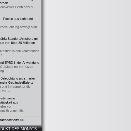
 Barock
entwickelt Lichtkonzept
- Poesie aus Licht und
urbeleuchtung bewegt sich
ärkt Standort Arnsberg mit
onen von über 80 Millionen
nvestiert in den kommenden
n...
d EPBD in der Anwendung
e Gebäude mit vernetzter
ng -...
 Beleuchtung als smarter
 mehr Gebäudeeffizienz
 und Infrastruktur die
n von...
itet seine
tätigkeit aus
eller von
ngslösungen für...
Branchennews >>
DUKT DES MONATS