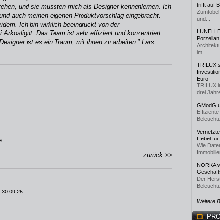
trifft auf
tehen, und sie mussten mich als Designer kennenlernen. Ich
Zumtobel 
 und auch meinen eigenen Produktvorschlag eingebracht.
und...
idem. Ich bin wirklich beeindruckt von der
LUNELLE 
 Arkoslight. Das Team ist sehr effizient und konzentriert
Porzellan
 Designer ist es ein Traum, mit ihnen zu arbeiten." Lars
Architekt
im...
TRILUX st
Investiti
Euro
TRILUX i
drei Jahre
GModG un
Effizient
Beleuchtu
Vernetzte
Hebel für
e
Wie Daten
Immobilie
zurück >>
NORKA we
Geschäfts
Der Herst
Beleuchtu
 30.09.25
Weitere 
PRO