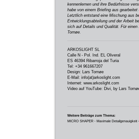
kennenlernen und ihre Bedürfnisse vers
habe von einem Briefing aus gearbeitet
Letztlich entstand eine Mischung aus be
Entwicklungsabteilung und der Arbeit bei
sich auf Details und Qualität. Für einen
Tornøe.
ARKOSLIGHT SL
Calle N - Pol. Ind. EL Oliveral
ES 46394 Ribarroja del Turia
Tel: +34 961667207
Design:
Lars Tornøe
E-Mail:
info(at)arkoslight.com
Internet:
www.arkoslight.com
Video auf YouTube:
Divi, by Lars Tornø
Weitere Beiträge zum Thema:
MICRO SHAPER - Maximale Detailgenauigkeit
-