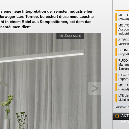
 eine neue Interpretation der reinsten industriellen
MOLTO 
orweger Lars Tornøe, bereichert diese neue Leuchte
(m/w/d)
ght in einem Spiel aus Kompositionen, bei dem das
MOLTO
nnenräumen dient.
Accoun
Industr
Bildübersicht
SITEC
Vertrie
SCHMI
Projekt
RUCO L
Manager
Sanieru
SIGOR L
Export 
MOLTO 
(m/w/d)
LTS Li
Lightin
Weitere 
AKT
BR