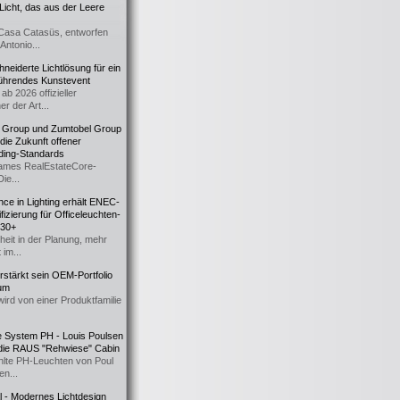
icht, das aus der Leere
Casa Catasüs, entworfen
Antonio...
eiderte Lichtlösung für ein
führendes Kunstevent
ab 2026 offizieller
er der Art...
t Group und Zumtobel Group
 die Zukunft offener
ding-Standards
mes RealEstateCore-
Die...
ce in Lighting erhält ENEC-
fizierung für Officeleuchten-
730+
heit in der Planung, mehr
 im...
erstärkt sein OEM-Portfolio
ium
wird von einer Produktfamilie
e System PH - Louis Poulsen
 die RAUS "Rehwiese" Cabin
lte PH-Leuchten von Poul
n...
al - Modernes Lichtdesign