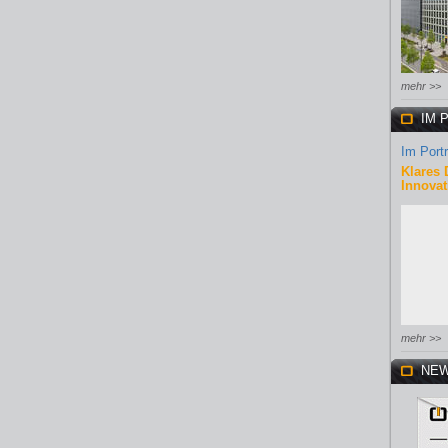
mehr >>
IM 
Im Portr
Klares 
Innovat
mehr >>
NEW