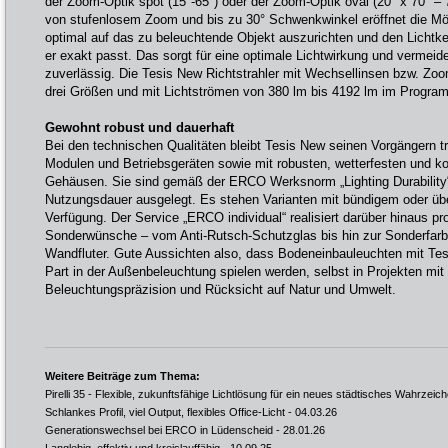
der Zoom-Optik spot (15°-65°) oder der Zoom-Optik oval (20° x 70° – 
von stufenlosem Zoom und bis zu 30° Schwenkwinkel eröffnet die Mö
optimal auf das zu beleuchtende Objekt auszurichten und den Lichtke
er exakt passt. Das sorgt für eine optimale Lichtwirkung und vermei
zuverlässig. Die Tesis New Richtstrahler mit Wechsellinsen bzw. Zo
drei Größen und mit Lichtströmen von 380 lm bis 4192 lm im Progra
Gewohnt robust und dauerhaft
Bei den technischen Qualitäten bleibt Tesis New seinen Vorgängern tr
Modulen und Betriebsgeräten sowie mit robusten, wetterfesten und k
Gehäusen. Sie sind gemäß der ERCO Werksnorm „Lighting Durability“ 
Nutzungsdauer ausgelegt. Es stehen Varianten mit bündigem oder üb
Verfügung. Der Service „ERCO individual“ realisiert darüber hinaus pr
Sonderwünsche – vom Anti-Rutsch-Schutzglas bis hin zur Sonderfarb
Wandfluter. Gute Aussichten also, dass Bodeneinbauleuchten mit Tes
Part in der Außenbeleuchtung spielen werden, selbst in Projekten mi
Beleuchtungspräzision und Rücksicht auf Natur und Umwelt.
Weitere Beiträge zum Thema:
Pirelli 35 - Flexible, zukunftsfähige Lichtlösung für ein neues städtisches Wahrzeic
Schlankes Profil, viel Output, flexibles Office-Licht
- 04.03.26
Generationswechsel bei ERCO in Lüdenscheid
- 28.01.26