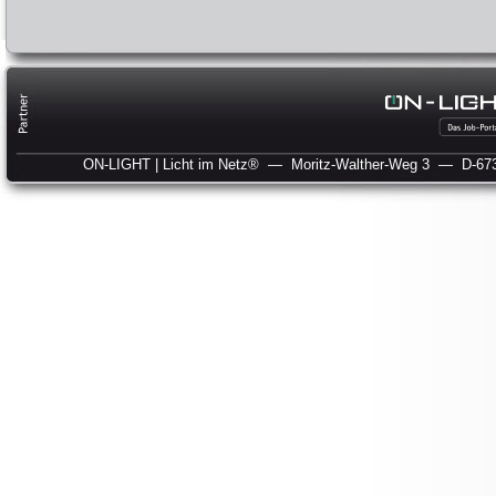
ON-LIGHT | Licht im Netz®
— Moritz-Walther-Weg 3
— D-673