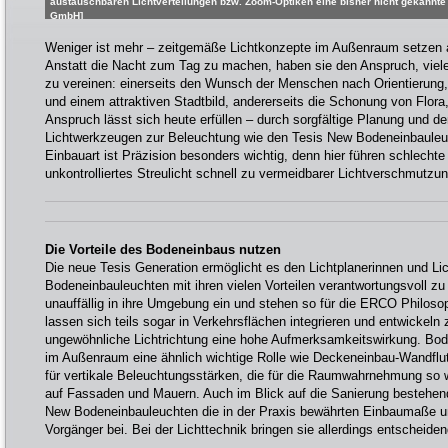
austauschbaren Lichtverteilungen bzw. Zoom-Optiken eine bisher nicht gekannte 
GmbH]
Weniger ist mehr – zeitgemäße Lichtkonzepte im Außenraum setzen auf
Anstatt die Nacht zum Tag zu machen, haben sie den Anspruch, viele
zu vereinen: einerseits den Wunsch der Menschen nach Orientierung, S
und einem attraktiven Stadtbild, andererseits die Schonung von Flora
Anspruch lässt sich heute erfüllen – durch sorgfältige Planung und d
Lichtwerkzeugen zur Beleuchtung wie den Tesis New Bodeneinbaule
Einbauart ist Präzision besonders wichtig, denn hier führen schlechte
unkontrolliertes Streulicht schnell zu vermeidbarer Lichtverschmutzun
Die Vorteile des Bodeneinbaus nutzen
Die neue Tesis Generation ermöglicht es den Lichtplanerinnen und Lic
Bodeneinbauleuchten mit ihren vielen Vorteilen verantwortungsvoll zu
unauffällig in ihre Umgebung ein und stehen so für die ERCO Philosoph
lassen sich teils sogar in Verkehrsflächen integrieren und entwickeln 
ungewöhnliche Lichtrichtung eine hohe Aufmerksamkeitswirkung. Bode
im Außenraum eine ähnlich wichtige Rolle wie Deckeneinbau-Wandflu
für vertikale Beleuchtungsstärken, die für die Raumwahrnehmung so w
auf Fassaden und Mauern. Auch im Blick auf die Sanierung bestehend
New Bodeneinbauleuchten die in der Praxis bewährten Einbaumaße u
Vorgänger bei. Bei der Lichttechnik bringen sie allerdings entscheide