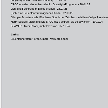
Langlebig, effektiv und kreislauffähig
- 10.09.25
ERCO erweitert das universelle Iku Downlight-Programm
- 28.04.25
Licht und Fotografie im Dialog erleben
- 28.03.25
„Licht statt Leuchten“ für magische Effekte
- 12.03.25
Olympia-Schwimmhalle München - Sportlicher Zeitplan, medaillenwürdige Resultate
Harry Seidlers Vision und wie ERCO dazu beiträgt, sie zu bewahren
- 10.12.24
BEAMER - Mehr Power, mehr Präzision
- 07.10.24
Links:
Leuchtenhersteller: Erco GmbH -
www.erco.com