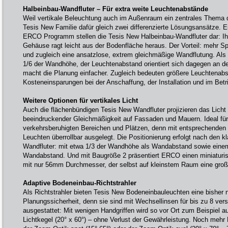
Halbeinbau-Wandfluter – Für extra weite Leuchtenabstände
Weil vertikale Beleuchtung auch im Außenraum ein zentrales Thema der
Tesis New Familie dafür gleich zwei differenzierte Lösungsansätze.
ERCO Programm stellen die Tesis New Halbeinbau-Wandfluter dar: Ih
Gehäuse ragt leicht aus der Bodenfläche heraus. Der Vorteil: mehr Sp
und zugleich eine ansatzlose, extrem gleichmäßige Wandflutung. Al
1/6 der Wandhöhe, der Leuchtenabstand orientiert sich dagegen an de
macht die Planung einfacher. Zugleich bedeuten größere Leuchtenabs
Kosteneinsparungen bei der Anschaffung, der Installation und im Betr
Weitere Optionen für vertikales Licht
Auch die flächenbündigen Tesis New Wandfluter projizieren das Licht 
beeindruckender Gleichmäßigkeit auf Fassaden und Mauern. Ideal fü
verkehrsberuhigten Bereichen und Plätzen, denn mit entsprechenden
Leuchten überrollbar ausgelegt. Die Positionierung erfolgt nach den k
Wandfluter: mit etwa 1/3 der Wandhöhe als Wandabstand sowie einem
Wandabstand. Und mit Baugröße 2 präsentiert ERCO einen miniaturis
mit nur 56mm Durchmesser, der selbst auf kleinstem Raum eine groß
Adaptive Bodeneinbau-Richtstrahler
Als Richtstrahler bieten Tesis New Bodeneinbauleuchten eine bisher 
Planungssicherheit, denn sie sind mit Wechsellinsen für bis zu 8 ver
ausgestattet: Mit wenigen Handgriffen wird so vor Ort zum Beispiel a
Lichtkegel (20° x 60°) – ohne Verlust der Gewährleistung. Noch mehr F