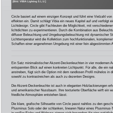
[Bild: VIBIA Lighting S.L.U.]
Circle basiert auf einem einzigen Konzept und führt eine Vielzahl vo
effekten ein. Damit schlägt Vibia ein neues Kapitel auf und verfolgt 
Lichtdesign. Circle gibt Fachleuten die Möglichkeit, mit verschiedene
lichtdichten zu experimentieren. Durch die Kombination aus Beleucht
diffuser Beleuchtung und Umgebungsbeleuchtung mit dynamischer S
Lichttemperatur wird die Kollektion zum hochfunktionalen, komplemen
Schaffen einer angenehmen Umgebung mit einer fein abgestimmten
Ein Satz minimalistischer Akzent-Deckenleuchten in vier modernen 
entspannten Blick auf einen konkreten Lichtpunkt. Für alle, die ein n
anstreben, fügt sich die Option mit dem randlosen Profil mühelos in d
sowohl zu kontrastreichen als auch zu dezenten Designs.
Die Akzent-Deckenleuchte ist auch in eleganten Holzlackierungen erhä
und amerikanischer Nussbaum. Ihre texturierte Oberfiäche wirft ein w
friedliche Atmosphäre entstehen lässt.
Die klare, grafische Silhouette von Circle passt nahtlos zu den ge
Plusminus Solo oder der schlanken, linearen Natur eines Plusminus-T
in weißer Eiche und Walnuss eignen sich besonders für eine natürlich