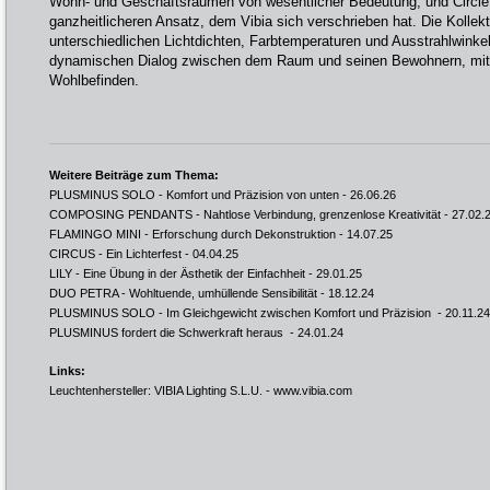
Wohn- und Geschäftsräumen von wesentlicher Bedeutung, und Circle i
ganzheitlicheren Ansatz, dem Vibia sich verschrieben hat. Die Kollekt
unterschiedlichen Lichtdichten, Farbtemperaturen und Ausstrahlwinkel
dynamischen Dialog zwischen dem Raum und seinen Bewohnern, mit 
Wohlbefinden.
Weitere Beiträge zum Thema:
PLUSMINUS SOLO - Komfort und Präzision von unten
- 26.06.26
COMPOSING PENDANTS - Nahtlose Verbindung, grenzenlose Kreativität
- 27.02.
FLAMINGO MINI - Erforschung durch Dekonstruktion
- 14.07.25
CIRCUS - Ein Lichterfest
- 04.04.25
LILY - Eine Übung in der Ästhetik der Einfachheit
- 29.01.25
DUO PETRA - Wohltuende, umhüllende Sensibilität
- 18.12.24
PLUSMINUS SOLO - Im Gleichgewicht zwischen Komfort und Präzision
- 20.11.24
PLUSMINUS fordert die Schwerkraft heraus
- 24.01.24
Links:
Leuchtenhersteller: VIBIA Lighting S.L.U. -
www.vibia.com