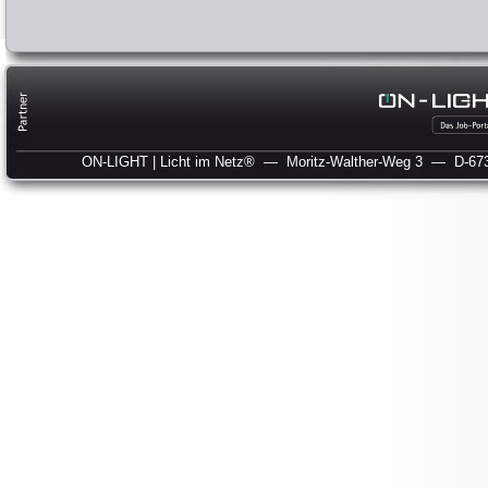
ON-LIGHT | Licht im Netz®
— Moritz-Walther-Weg 3
— D-673