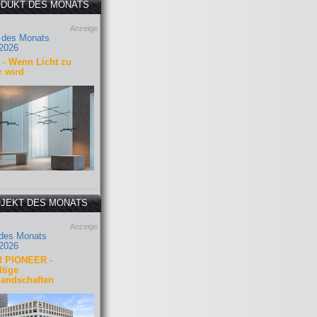
DUKT DES MONATS
Anzeige
 des Monats
2026
- Wenn Licht zu
r wird
JEKT DES MONATS
Anzeige
 des Monats
2026
 PIONEER -
tige
landschaften