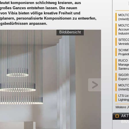
deutet komponieren schlichtweg kreieren, aus
großes Ganzes entstehen lassen. Die neuen
on Vibia bieten völlige kreative Freiheit und
MOLTO 
tplanern, personalisierte Kompositionen zu entwerfen,
(m/w/d)
ngsbedürfnissen anpassen.
MOLTO
Accoun
Bildübersicht
Industr
SITEC
Vertrie
SCHMI
Projekt
RUCO L
Manager
Sanieru
SIGOR L
Export 
MOLTO 
(m/w/d)
LTS Li
Lightin
Weitere 
AKT
BR