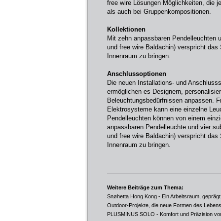
free wire Lösungen Möglichkeiten, die j
als auch bei Gruppenkompositionen.
Kollektionen
Mit zehn anpassbaren Pendelleuchten u
und free wire Baldachin) verspricht da
Innenraum zu bringen.
Anschlussoptionen
Die neuen Installations- und Anschlusss
ermöglichen es Designern, personalisie
Beleuchtungsbedürfnissen anpassen. Fr
Elektrosysteme kann eine einzelne Leu
Pendelleuchten können von einem einzi
anpassbaren Pendelleuchte und vier su
und free wire Baldachin) verspricht da
Innenraum zu bringen.
Weitere Beiträge zum Thema:
Snøhetta Hong Kong - Ein Arbeitsraum, gepräg
Outdoor-Projekte, die neue Formen des Lebens
PLUSMINUS SOLO - Komfort und Präzision vo