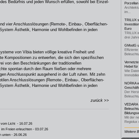
edes Bedürfnis und jeden Wunsch erfüllen, sowohl bei Einzel-
Porzellan
Architekt
im...
TRILUX st
nd vier Anschlusslösungen (Remote-, Einbau-, Oberflächen-
Investiti
Euro
s System Ästhetik, Harmonie und Wohlbefinden in jeden
TRILUX i
drei Jahre
GModG un
Effizient
ysteme von Vibia bieten völlige kreative Freiheit und
Beleuchtu
rte Kompositionen zu entwerfen, die sich den spezifischen
Vernetzte
ei von den Beschränkungen der traditionellen
Hebel für
chte spontan durch den Raum fiießen oder mehrere
Wie Daten
gen Anschlusspunkt ausgehend in der Luft ruhen. Mit zehn
Immobilie
btilen Anschlusslösungen (Remote-, Einbau-, Oberflächen-
NORKA we
s System Ästhetik, Harmonie und Wohlbefinden in jeden
Geschäfts
Der Herst
Beleuchtu
zurück >>
VEDARA -
Beleuchtu
Bildungsw
Mit der n
Regiolux e
t vom Licht
- 16.07.26
 im Freien erleuchten
- 03.07.26
Weitere 
n unten
- 26.06.26