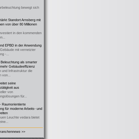
urbeleuchtung bewegt sich
ärkt Standort Arnsberg mit
onen von über 80 Millionen
nvestiert in den kommenden
n...
d EPBD in der Anwendung
e Gebäude mit vernetzter
ng -...
 Beleuchtung als smarter
 mehr Gebäudeeffizienz
 und Infrastruktur die
n von...
itet seine
tätigkeit aus
eller von
ngslösungen für...
 Raumorientierte
ng für moderne Arbeits- und
elten
euen Leuchte vedara bietet
ine...
Branchennews >>