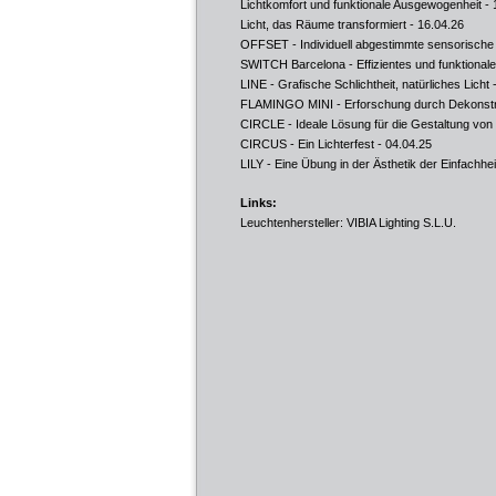
Lichtkomfort und funktionale Ausgewogenheit
- 
Licht, das Räume transformiert
- 16.04.26
OFFSET - Individuell abgestimmte sensorische
SWITCH Barcelona - Effizientes und funktional
LINE - Grafische Schlichtheit, natürliches Licht
-
FLAMINGO MINI - Erforschung durch Dekonstr
CIRCLE - Ideale Lösung für die Gestaltung vo
CIRCUS - Ein Lichterfest
- 04.04.25
LILY - Eine Übung in der Ästhetik der Einfachhei
Links:
Leuchtenhersteller: VIBIA Lighting S.L.U.