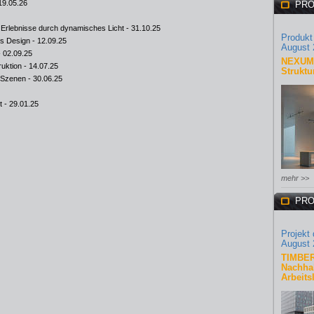
19.05.26
PRO
 Erlebnisse durch dynamisches Licht
- 31.10.25
Produkt
es Design
- 12.09.25
August 
 02.09.25
NEXUM 
uktion
- 14.07.25
Struktu
n Szenen
- 30.06.25
t
- 29.01.25
mehr >>
PRO
Projekt
August 
TIMBER
Nachhal
Arbeits