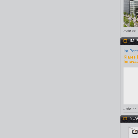
mehr >>
IM 
Im Portr
Klares 
Innovat
mehr >>
NEW