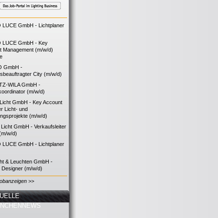
LUCE GmbH - Lichtplaner
 LUCE GmbH - Key
t Management (m/w/d)
ie
O GmbH -
bsbeauftragter City (m/w/d)
TZ-WILA GmbH -
koordinator (m/w/d)
icht GmbH - Key Account
 Licht- und
ngsprojekte (m/w/d)
icht GmbH - Verkaufsleiter
(m/w/d)
LUCE GmbH - Lichtplaner
cht & Leuchten GmbH -
g Designer (m/w/d)
Jobanzeigen >>
UELLE
ANCHENNEWS