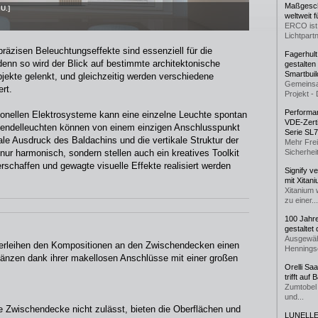
Maßgeschn
U.]
weltweit 
ERCO ist 
Lichtpartn
räzisen Beleuchtungseffekte sind essenziell für die
Fagerhul
 denn so wird der Blick auf bestimmte architektonische
gestalten
Smartbuil
ekte gelenkt, und gleichzeitig werden verschiedene
Gemeinsa
rt.
Projekt - 
Performan
ionellen Elektrosysteme kann eine einzelne Leuchte spontan
VDE-Zerti
Pendelleuchten können von einem einzigen Anschlusspunkt
Serie SL
le Ausdruck des Baldachins und die vertikale Struktur der
Mehr Frei
ur harmonisch, sondern stellen auch ein kreatives Toolkit
Sicherheit
rschaffen und gewagte visuelle Effekte realisiert werden
Signify v
mit Xitan
Xitanium 
zu einer...
100 Jahr
gestaltet
Ausgewäh
erleihen den Kompositionen an den Zwischendecken einen
Henningse
länzen dank ihrer makellosen Anschlüsse mit einer großen
Orelli Sa
trifft auf
Zumtobel 
und...
die Zwischendecke nicht zulässt, bieten die Oberflächen und
LUNELLE 