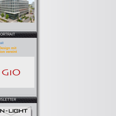
PORTRAIT
ait
Design mit
ion vereint
SLETTER