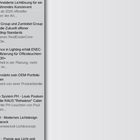
eiderte Lichtlösung für ein
führendes Kunstevent
ab 2026 offizieller
er der Art...
t Group und Zumtobel Group
 die Zukunft offener
ding-Standards
mes RealEstateCore-
Die...
ce in Lighting erhält ENEC-
fizierung für Officeleuchten-
730+
heit in der Planung, mehr
 im...
erstärkt sein OEM-Portfolio
ium
wird von einer Produktfamilie
e System PH - Louis Poulsen
 die RAUS "Rehwiese" Cabin
lte PH-Leuchten von Poul
n...
al - Modernes Lichtdesign
 Barock
entwickelt Lichtkonzept
- Poesie aus Licht und