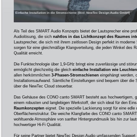
Einfache Installation in die Stromschiene [Bild: NewTec Design:Audio GmbH]
Als Teil des SMART Audio Konzepts bietet der Lautsprecher eine prof
Audiolösung, die sich
nahtlos in das Lichtkonzept des Raumes inte
Lautsprecher, die sich mit ihrem zeitlosen Design perfekt in moderne
sorgen für eine gleichmäßige Klangverteilung, die jeden Winkel des 
Qualität erreicht.
Die Funktechnologie über 1,9-GHz bringt eine zuverlässige und störu
ermöglicht gleichzeitig die gleich
einfache Installation wie Leuchten
allen herkömmlichen
3-Phasen-Stromschienen
eingehängt werden, 
Installationsaufwand. Sämtliche Einstellungen sind bequem über di
über die NewTec Cloud steuerbar.
Das Gehäuse des CONO canto SMART besteht aus hochwertigem, gl
einem robusten und langlebigen Werkstoff, der sich ideal für den Eins
Raumkonzepten
eignet. Die spezielle Lackierung sorgt für eine edle 
Oberflächenstruktur. Die weiche Klangfarbe des CONO canto SMART
wohltuende Atmosphäre von sanfter Hintergrundmusik bis hin zur lau
hochwertiger Hi-Fi Qualität.
Für seine Partner bietet NewTec Design:Audio umfassenden Support 