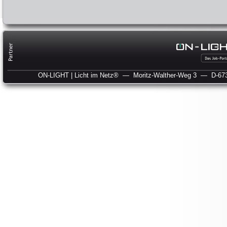
ON-LIGHT | Licht im Netz®
— Moritz-Walther-Weg 3
— D-673