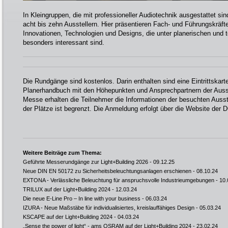
In Kleingruppen, die mit professioneller Audiotechnik ausgestattet si
acht bis zehn Ausstellern. Hier präsentieren Fach- und Führungskräft
Innovationen, Technologien und Designs, die unter planerischen und
besonders interessant sind.
Die Rundgänge sind kostenlos. Darin enthalten sind eine Eintrittskar
Planerhandbuch mit den Höhepunkten und Ansprechpartnern der Ausst
Messe erhalten die Teilnehmer die Informationen der besuchten Ausst
der Plätze ist begrenzt. Die Anmeldung erfolgt über die Website der
Weitere Beiträge zum Thema:
Geführte Messerundgänge zur Light+Building 2026
- 09.12.25
Neue DIN EN 50172 zu Sicherheitsbeleuchtungsanlagen erschienen
- 08.10.24
EXTONA - Verlässliche Beleuchtung für anspruchsvolle Industrieumgebungen
- 10.
TRILUX auf der Light+Building 2024
- 12.03.24
Die neue E-Line Pro – In line with your business
- 06.03.24
IZURA - Neue Maßstäbe für individualisiertes, kreislauffähiges Design
- 05.03.24
KSCAPE auf der Light+Building 2024
- 04.03.24
„Sense the power of light“ - ams OSRAM auf der Light+Building 2024
- 23.02.24