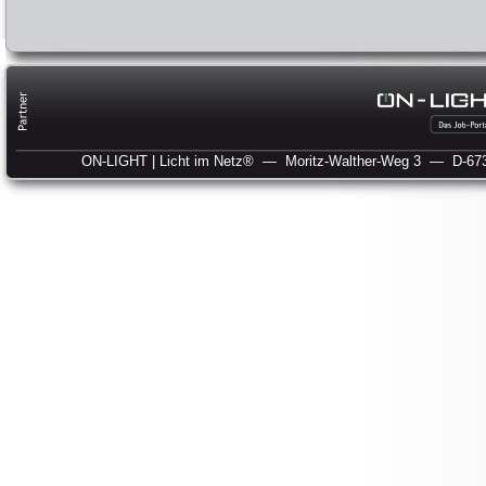
ON-LIGHT | Licht im Netz®
— Moritz-Walther-Weg 3
— D-673