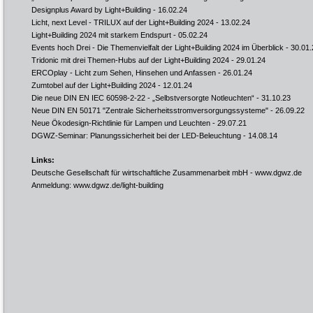
Designplus Award by Light+Building
- 16.02.24
Licht, next Level - TRILUX auf der Light+Building 2024
- 13.02.24
Light+Building 2024 mit starkem Endspurt
- 05.02.24
Events hoch Drei - Die Themenvielfalt der Light+Building 2024 im Überblick
- 30.01.
Tridonic mit drei Themen-Hubs auf der Light+Building 2024
- 29.01.24
ERCOplay - Licht zum Sehen, Hinsehen und Anfassen
- 26.01.24
Zumtobel auf der Light+Building 2024
- 12.01.24
Die neue DIN EN IEC 60598-2-22 - „Selbstversorgte Notleuchten“
- 31.10.23
Neue DIN EN 50171 "Zentrale Sicherheitsstromversorgungssysteme"
- 26.09.22
Neue Ökodesign-Richtlinie für Lampen und Leuchten
- 29.07.21
DGWZ-Seminar: Planungssicherheit bei der LED-Beleuchtung
- 14.08.14
Links:
Deutsche Gesellschaft für wirtschaftliche Zusammenarbeit mbH -
www.dgwz.de
Anmeldung:
www.dgwz.de/light-building