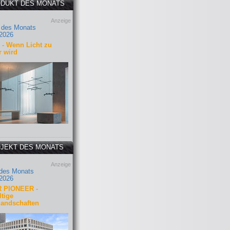
DUKT DES MONATS
Anzeige
 des Monats
2026
- Wenn Licht zu
r wird
JEKT DES MONATS
Anzeige
 des Monats
2026
 PIONEER -
tige
landschaften