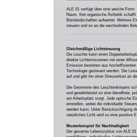
ALE.01 verfügt über eine weiche Form: 
Raum. Ihre organische Ästhetik schaff
Bürolandschaften aufwertet. Mehrere Ein
steuern und so an die wechselnden Bel
Gleichmäßige Lichtstreuung
Die Leuchte kann einen Doppelarbeitspl
direkte Lichtemissionen mit einer diffuse
Emission bestehen aus hocheffizienten 
Technologie gesteuert werden. Die Lin
auf und gibt ihn ohne Streuverlust an d
Die Geometrie des Leuchtenkörpers schi
und gewährleistet so eine blendfreie, p
am Arbeitsplatz sorgt. Jede optische Ei
einstellen, wobei die individuelle Steu
werden kann. Unter Berücksichtigung d
natürlichen Licht wird so eine positive E
Musterbeispiel für Nachhaltigkeit
Der gesamte Lebenszyklus von ALE.01 ist
sorgfältiges, individuelles Lichtmanage