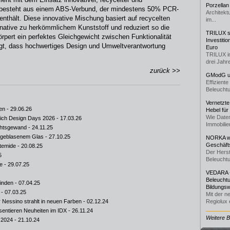
Porzellan
e besteht aus einem ABS-Verbund, der mindestens 50% PCR-
Architekt
nthält. Diese innovative Mischung basiert auf recycelten
im...
rnative zu herkömmlichem Kunststoff und reduziert so die
TRILUX st
rpert ein perfektes Gleichgewicht zwischen Funktionalität
Investiti
t, dass hochwertiges Design und Umweltverantwortung
Euro
TRILUX i
drei Jahre
zurück >>
GModG un
Effizient
Beleuchtu
Vernetzte
en
- 29.06.26
Hebel für
Wie Daten
nich Design Days 2026
- 17.03.26
Immobilie
chtsgewand
- 24.11.25
 geblasenem Glas
- 27.10.25
NORKA we
Geschäfts
rtemide
- 20.08.25
Der Herst
5
Beleuchtu
de
- 29.07.25
VEDARA -
Beleuchtu
binden
- 07.04.25
Bildungsw
- 07.03.25
Mit der n
 Nessino strahlt in neuen Farben
- 02.12.24
Regiolux e
sentieren Neuheiten im IDX
- 26.11.24
Weitere 
 2024
- 21.10.24