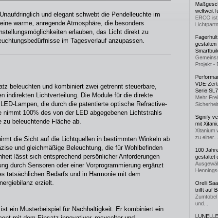
Maßgeschn
weltweit 
Unaufdringlich und elegant schwebt die Pendelleuchte im
ERCO ist 
t eine warme, anregende Atmosphäre, die besonders
Lichtpartn
stellungsmöglichkeiten erlauben, das Licht direkt zu
Fagerhul
euchtungsbedürfnisse im Tagesverlauf anzupassen.
gestalten
Smartbuil
Gemeinsa
Projekt - 
Performan
VDE-Zerti
atz beleuchten und kombiniert zwei getrennt steuerbare,
Serie SL
n indirekten Lichtverteilung. Die Module für die direkte
Mehr Frei
LED-Lampen, die durch die patentierte optische Refractive-
Sicherheit
se nimmt 100% des von der LED abgegebenen Lichtstrahls
Signify v
ie zu beleuchtende Fläche ab.
mit Xitan
Xitanium 
zu einer...
rmt die Sicht auf die Lichtquellen in bestimmten Winkeln ab
räzise und gleichmäßige Beleuchtung, die für Wohlbefinden
100 Jahr
nheit lässt sich entsprechend persönlicher Anforderungen
gestaltet
Ausgewäh
erung durch Sensoren oder einer Vorprogrammierung ergänzt
Henningse
es tatsächlichen Bedarfs und in Harmonie mit dem
nergiebilanz erzielt.
Orelli Sa
trifft auf
Zumtobel 
und...
 ein Musterbeispiel für Nachhaltigkeit: Er kombiniert ein
LUNELLE 
ment mit dem Einsatz innovativer, recycelter und