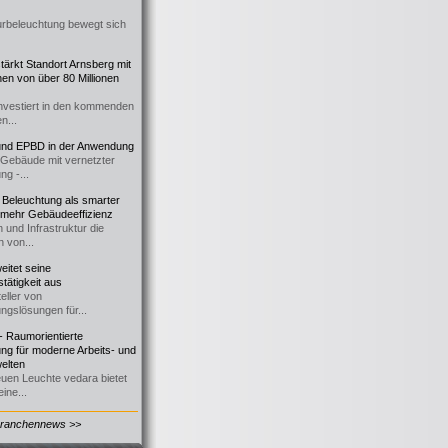
urbeleuchtung bewegt sich
ärkt Standort Arnsberg mit
onen von über 80 Millionen
nvestiert in den kommenden
n...
d EPBD in der Anwendung
e Gebäude mit vernetzter
ng -...
 Beleuchtung als smarter
 mehr Gebäudeeffizienz
 und Infrastruktur die
n von...
itet seine
tätigkeit aus
eller von
ngslösungen für...
 Raumorientierte
ng für moderne Arbeits- und
elten
euen Leuchte vedara bietet
ine...
Branchennews >>