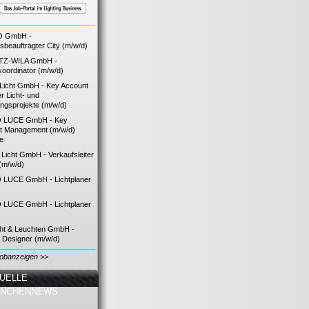
O GmbH -
bsbeauftragter City (m/w/d)
TZ-WILA GmbH -
koordinator (m/w/d)
icht GmbH - Key Account
 Licht- und
ngsprojekte (m/w/d)
 LUCE GmbH - Key
t Management (m/w/d)
ie
icht GmbH - Verkaufsleiter
(m/w/d)
LUCE GmbH - Lichtplaner
LUCE GmbH - Lichtplaner
cht & Leuchten GmbH -
g Designer (m/w/d)
Jobanzeigen >>
UELLE
ANCHENNEWS