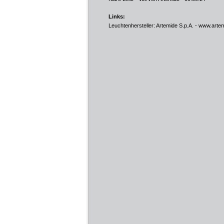
Links:
Leuchtenhersteller: Artemide S.p.A. -
www.arte