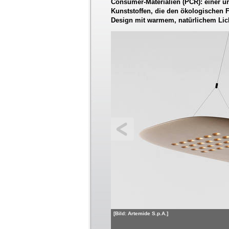
Consumer-Materialien (PCR): einer u
Kunststoffen, die den ökologischen F
Design mit warmem, natürlichem Lich
[Bild: Artemide S.p.A.]