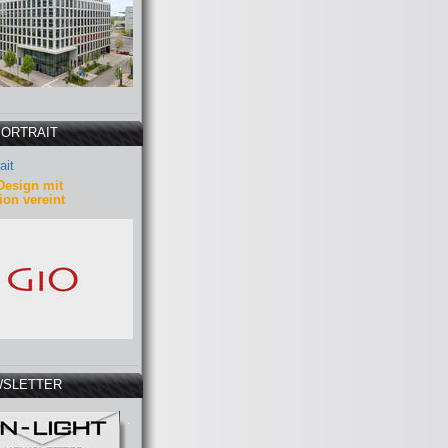
PORTRAIT
ait
Design mit
ion vereint
SLETTER