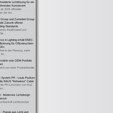
eiderte Lichtlösung für ein
führendes Kunstevent
ab 2026 offizieller
er der Art...
t Group und Zumtobel Group
 die Zukunft offener
ding-Standards
mes RealEstateCore-
Die...
ce in Lighting erhält ENEC-
fizierung für Officeleuchten-
730+
heit in der Planung, mehr
 im...
erstärkt sein OEM-Portfolio
ium
wird von einer Produktfamilie
e System PH - Louis Poulsen
 die RAUS "Rehwiese" Cabin
lte PH-Leuchten von Poul
n...
al - Modernes Lichtdesign
 Barock
entwickelt Lichtkonzept
- Poesie aus Licht und