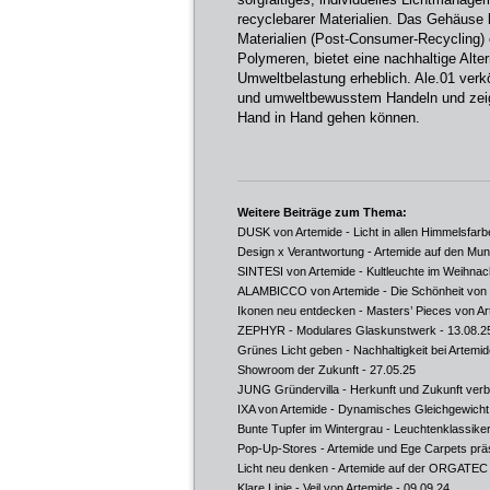
recyclebarer Materialien. Das Gehäus
Materialien (Post-Consumer-Recycling) e
Polymeren, bietet eine nachhaltige Alte
Umweltbelastung erheblich. Ale.01 verkö
und umweltbewusstem Handeln und zeig
Hand in Hand gehen können.
Weitere Beiträge zum Thema:
DUSK von Artemide - Licht in allen Himmelsfarb
Design x Verantwortung - Artemide auf den Mu
SINTESI von Artemide - Kultleuchte im Weihna
ALAMBICCO von Artemide - Die Schönheit von
Ikonen neu entdecken - Masters’ Pieces von A
ZEPHYR - Modulares Glaskunstwerk
- 13.08.2
Grünes Licht geben - Nachhaltigkeit bei Artemi
Showroom der Zukunft
- 27.05.25
JUNG Gründervilla - Herkunft und Zukunft ver
IXA von Artemide - Dynamisches Gleichgewicht
Bunte Tupfer im Wintergrau - Leuchtenklassiker
Pop-Up-Stores - Artemide und Ege Carpets prä
Licht neu denken - Artemide auf der ORGATEC
Klare Linie - Veil von Artemide
- 09.09.24