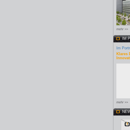
mehr >>
IM 
Im Portr
Klares 
Innovat
mehr >>
NEW