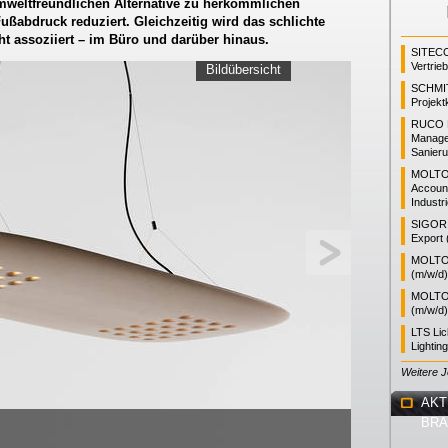
mweltfreundlichen Alternative zu herkömmlichen
ußabdruck reduziert. Gleichzeitig wird das schlichte
t assoziiert – im Büro und darüber hinaus.
SITEC
Vertrie
Bildübersicht
SCHMI
Projekt
RUCO L
Manager
Sanieru
MOLTO
Accoun
Industr
SIGOR L
Export 
MOLTO 
(m/w/d)
MOLTO 
(m/w/d)
LTS Li
Lightin
Weitere 
AKT
BR