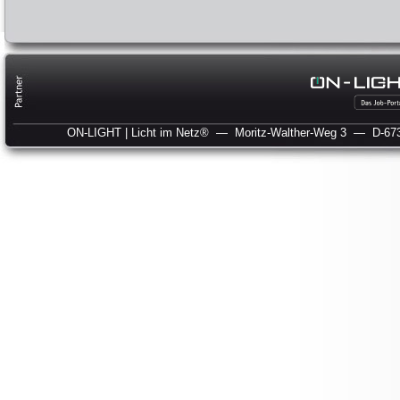
ON-LIGHT | Licht im Netz®
— Moritz-Walther-Weg 3
— D-673