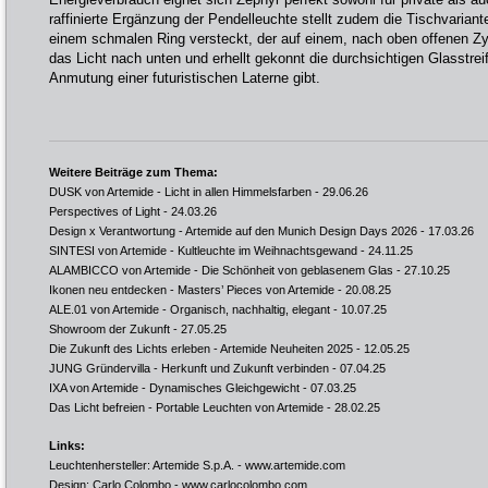
raffinierte Ergänzung der Pendelleuchte stellt zudem die Tischvariante 
einem schmalen Ring versteckt, der auf einem, nach oben offenen Zylin
das Licht nach unten und erhellt gekonnt die durchsichtigen Glasstrei
Anmutung einer futuristischen Laterne gibt.
Weitere Beiträge zum Thema:
DUSK von Artemide - Licht in allen Himmelsfarben
- 29.06.26
Perspectives of Light
- 24.03.26
Design x Verantwortung - Artemide auf den Munich Design Days 2026
- 17.03.26
SINTESI von Artemide - Kultleuchte im Weihnachtsgewand
- 24.11.25
ALAMBICCO von Artemide - Die Schönheit von geblasenem Glas
- 27.10.25
Ikonen neu entdecken - Masters’ Pieces von Artemide
- 20.08.25
ALE.01 von Artemide - Organisch, nachhaltig, elegant
- 10.07.25
Showroom der Zukunft
- 27.05.25
Die Zukunft des Lichts erleben - Artemide Neuheiten 2025
- 12.05.25
JUNG Gründervilla - Herkunft und Zukunft verbinden
- 07.04.25
IXA von Artemide - Dynamisches Gleichgewicht
- 07.03.25
Das Licht befreien - Portable Leuchten von Artemide
- 28.02.25
Links:
Leuchtenhersteller: Artemide S.p.A. -
www.artemide.com
Design: Carlo Colombo -
www.carlocolombo.com