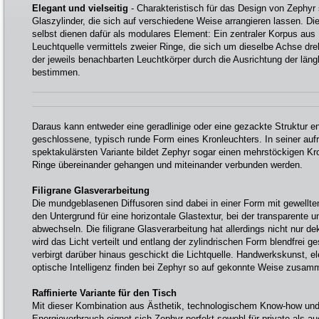
Elegant und vielseitig
- Charakteristisch für das Design von Zephyr
Glaszylinder, die sich auf verschiedene Weise arrangieren lassen. Di
selbst dienen dafür als modulares Element: Ein zentraler Korpus aus 
Leuchtquelle vermittels zweier Ringe, die sich um dieselbe Achse dreh
der jeweils benachbarten Leuchtkörper durch die Ausrichtung der län
bestimmen.
Daraus kann entweder eine geradlinige oder eine gezackte Struktur e
geschlossene, typisch runde Form eines Kronleuchters. In seiner au
spektakulärsten Variante bildet Zephyr sogar einen mehrstöckigen Kr
Ringe übereinander gehangen und miteinander verbunden werden.
Filigrane Glasverarbeitung
Die mundgeblasenen Diffusoren sind dabei in einer Form mit gewelltem
den Untergrund für eine horizontale Glastextur, bei der transparente un
abwechseln. Die filigrane Glasverarbeitung hat allerdings nicht nur de
wird das Licht verteilt und entlang der zylindrischen Form blendfrei g
verbirgt darüber hinaus geschickt die Lichtquelle. Handwerkskunst, 
optische Intelligenz finden bei Zephyr so auf gekonnte Weise zusam
Raffinierte Variante für den Tisch
Mit dieser Kombination aus Ästhetik, technologischem Know-how un
Energieverbrauch eignet sich Zephyr perfekt sowohl für private als a