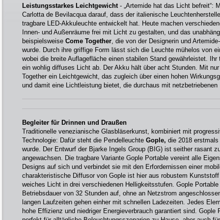
Leistungsstarkes Leichtgewicht
- „Artemide hat das Licht befreit“: 
Carlotta de Bevilacqua darauf, dass der italienische Leuchtenherstelle
tragbare LED-Akkuleuchte entwickelt hat. Heute machen verschiedene
Innen- und Außenräume frei mit Licht zu gestalten, und das unabhän
beispielsweise
Come Together
, die von der Designerin und Artemide
wurde. Durch ihre griffige Form lässt sich die Leuchte mühelos von 
wobei die breite Auflagefläche einen stabilen Stand gewährleistet. Ihr
ein wohlig diffuses Licht ab. Der Akku hält über acht Stunden. Mit 
Together ein Leichtgewicht, das zugleich über einen hohen Wirkungsg
und damit eine Lichtleistung bietet, die durchaus mit netzbetriebenen 
Begleiter für Drinnen und Draußen
Traditionelle venezianische Glasbläserkunst, kombiniert mit progres
Technologie: Dafür steht die Pendelleuchte
Gople,
die 2018 erstmals 
wurde. Der Entwurf der Bjarke Ingels Group (BIG) ist seither rasant z
angewachsen. Die tragbare Variante Gople Portable vereint alle Eige
Designs auf sich und verbindet sie mit den Erfordernissen einer mobi
charakteristische Diffusor von Gople ist hier aus robustem Kunststo
weiches Licht in drei verschiedenen Helligkeitsstufen. Gople Portabl
Betriebsdauer von 32 Stunden auf, ohne an Netzstrom angeschlosse
langen Laufzeiten gehen einher mit schnellen Ladezeiten. Jedes Eleme
hohe Effizienz und niedriger Energieverbrauch garantiert sind. Gople 
perfekt für alltägliche Beleuchtungsszenarien zu Hause, aber auch für