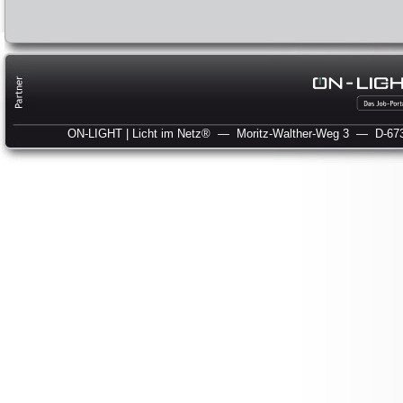
ON-LIGHT | Licht im Netz®
— Moritz-Walther-Weg 3
— D-673