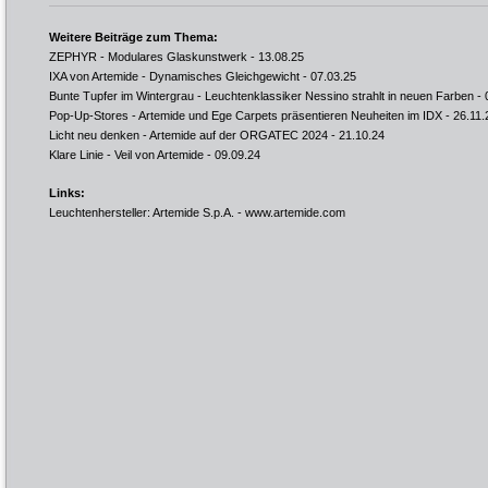
Weitere Beiträge zum Thema:
ZEPHYR - Modulares Glaskunstwerk
- 13.08.25
IXA von Artemide - Dynamisches Gleichgewicht
- 07.03.25
Bunte Tupfer im Wintergrau - Leuchtenklassiker Nessino strahlt in neuen Farben
- 
Pop-Up-Stores - Artemide und Ege Carpets präsentieren Neuheiten im IDX
- 26.11.
Licht neu denken - Artemide auf der ORGATEC 2024
- 21.10.24
Klare Linie - Veil von Artemide
- 09.09.24
Links:
Leuchtenhersteller: Artemide S.p.A. -
www.artemide.com