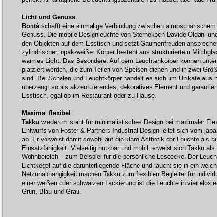
Licht und Genuss
Bontà
schafft eine einmalige Verbindung zwischen atmosphärischem 
Genuss. Die mobile Designleuchte von Sternekoch Davide Oldani und A
den Objekten auf dem Esstisch und setzt Gaumenfreuden ansprechen
zylindrischer, opak-weißer Körper besteht aus strukturiertem Milchg
warmes Licht. Das Besondere: Auf dem Leuchtenkörper können unter
platziert werden, die zum Teilen von Speisen dienen und in zwei Größ
sind. Bei Schalen und Leuchtkörper handelt es sich um Unikate aus 
überzeugt so als akzentuierendes, dekoratives Element und garantiert
Esstisch, egal ob im Restaurant oder zu Hause.
Maximal flexibel
Takku
wiederum steht für minimalistisches Design bei maximaler Flex
Entwurfs von Foster & Partners Industrial Design leitet sich vom ja
ab. Er verweist damit sowohl auf die klare Ästhetik der Leuchte als au
Einsatzfähigkeit. Vielseitig nutzbar und mobil, erweist sich Takku als 
Wohnbereich – zum Beispiel für die persönliche Leseecke. Der Leucht
Lichtkegel auf die darunterliegende Fläche und taucht sie in ein weic
Netzunabhängigkeit machen Takku zum flexiblen Begleiter für individ
einer weißen oder schwarzen Lackierung ist die Leuchte in vier eloxier
Grün, Blau und Grau.