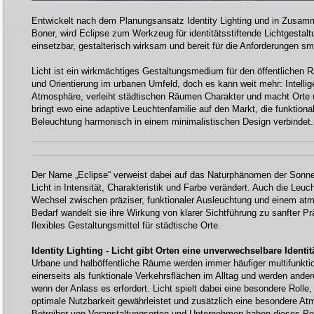
Entwickelt nach dem Planungsansatz Identity Lighting und in Zusamm
Boner, wird Eclipse zum Werkzeug für identitätsstiftende Lichtgestal
einsetzbar, gestalterisch wirksam und bereit für die Anforderungen sm
Licht ist ein wirkmächtiges Gestaltungsmedium für den öffentlichen R
und Orientierung im urbanen Umfeld, doch es kann weit mehr: Intellig
Atmosphäre, verleiht städtischen Räumen Charakter und macht Orte 
bringt ewo eine adaptive Leuchtenfamilie auf den Markt, die funktiona
Beleuchtung harmonisch in einem minimalistischen Design verbindet.
Der Name „Eclipse“ verweist dabei auf das Naturphänomen der Sonnenf
Licht in Intensität, Charakteristik und Farbe verändert. Auch die Leuc
Wechsel zwischen präziser, funktionaler Ausleuchtung und einem at
Bedarf wandelt sie ihre Wirkung von klarer Sichtführung zu sanfter Pr
flexibles Gestaltungsmittel für städtische Orte.
Identity Lighting - Licht gibt Orten eine unverwechselbare Identit
Urbane und halböffentliche Räume werden immer häufiger multifunktio
einerseits als funktionale Verkehrsflächen im Alltag und werden ander
wenn der Anlass es erfordert. Licht spielt dabei eine besondere Roll
optimale Nutzbarkeit gewährleistet und zusätzlich eine besondere At
Betreiber von Veranstaltungsorten und Unternehmen haben dieses Pot