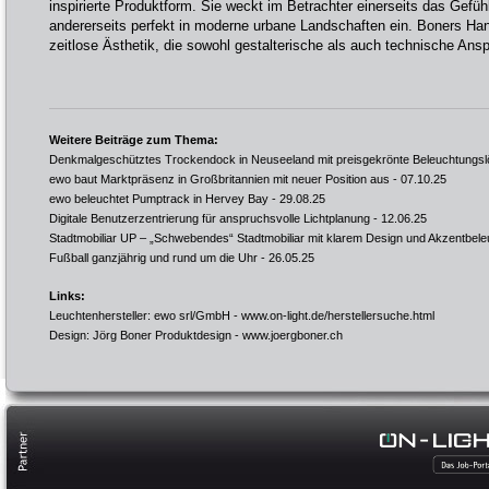
inspirierte Produktform. Sie weckt im Betrachter einerseits das Gefüh
andererseits perfekt in moderne urbane Landschaften ein. Boners Hand
zeitlose Ästhetik, die sowohl gestalterische als auch technische Ansp
Weitere Beiträge zum Thema:
Denkmalgeschütztes Trockendock in Neuseeland mit preisgekrönte Beleuchtungsl
ewo baut Marktpräsenz in Großbritannien mit neuer Position aus
- 07.10.25
ewo beleuchtet Pumptrack in Hervey Bay
- 29.08.25
Digitale Benutzerzentrierung für anspruchsvolle Lichtplanung
- 12.06.25
Stadtmobiliar UP – „Schwebendes“ Stadtmobiliar mit klarem Design und Akzentbel
Fußball ganzjährig und rund um die Uhr
- 26.05.25
Links:
Leuchtenhersteller: ewo srl/GmbH -
www.on-light.de/herstellersuche.html
Design: Jörg Boner Produktdesign -
www.joergboner.ch