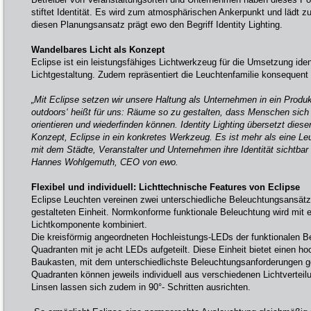
stiftet Identität. Es wird zum atmosphärischen Ankerpunkt und lädt zur
diesen Planungsansatz prägt ewo den Begriff Identity Lighting.
Wandelbares Licht als Konzept
Eclipse ist ein leistungsfähiges Lichtwerkzeug für die Umsetzung ident
Lichtgestaltung. Zudem repräsentiert die Leuchtenfamilie konsequent 
„Mit Eclipse setzen wir unsere Haltung als Unternehmen in ein Produ
outdoors‘ heißt für uns: Räume so zu gestalten, dass Menschen sich 
orientieren und wiederfinden können. Identity Lighting übersetzt dies
Konzept, Eclipse in ein konkretes Werkzeug. Es ist mehr als eine Leu
mit dem Städte, Veranstalter und Unternehmen ihre Identität sichtbar
Hannes Wohlgemuth, CEO von ewo.
Flexibel und individuell: Lichttechnische Features von Eclipse
Eclipse Leuchten vereinen zwei unterschiedliche Beleuchtungsansätze
gestalteten Einheit. Normkonforme funktionale Beleuchtung wird mit e
Lichtkomponente kombiniert.
Die kreisförmig angeordneten Hochleistungs-LEDs der funktionalen Be
Quadranten mit je acht LEDs aufgeteilt. Diese Einheit bietet einen h
Baukasten, mit dem unterschiedlichste Beleuchtungsanforderungen g
Quadranten können jeweils individuell aus verschiedenen Lichtverteilu
Linsen lassen sich zudem in 90°- Schritten ausrichten.