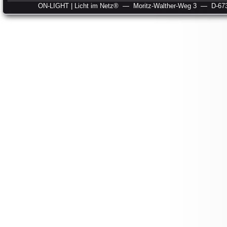
ON-LIGHT | Licht im Netz®
— Moritz-Walther-Weg 3
— D-673