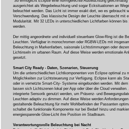
So ermöglicht Eclipse eine normgerechte Ausleuchtung gleichmäßig 
ausgerichtet als Wegebeleuchtung und sogar Ecksituationen an Weg
beleuchtet werden. Das Licht ist immer exakt dort, wo es gebraucht wi
Verschwendung. Das klassische Design der Leuchte überrascht mit ei
Modularität. Mit 32 LEDs in unterschiedlichen Lichtfarben können bis
werden.
Der mittig angeordnete und individuell steuerbare Glow-Ring ist die B
Leuchten. Verfügbar in monochromen oder RGBW-LEDs mit insgesamt
Beleuchtung in Markenfarben, saisonale Lichtstimmungen oder dezen
Lichtinseln im urbanen Raum. Auf diese Weise werden emotionale An
gesetzt.
Smart City Ready - Daten, Szenarien, Steuerung
Um die unterschiedlichen Lichtkomponenten von Eclipse optimal zu 
Möglichkeiten zur Lichtsteuerung zur Verfügung. Eclipse kann als St
oder in vernetzte Smart-City- Systeme eingebunden werden. Mit de
lassen sich Lichtszenen lokal per App oder über die Cloud verwalten
integrierte Sensorik genutzt werden, um Präsenz- und Bewegungsdat
Leuchten adaptiv zu dimmen. Auf diese Weise werden Anforderungen
gestaltende Beleuchtung für mehr Wohlbefinden der Passanten optima
schaltet die funktionale Komponente nur bei Bedarf hinzu und markier
energiesparende Glow-Licht ihre Position im Stadtraum.
Verantwortungsvolle Beleuchtung bei Nacht