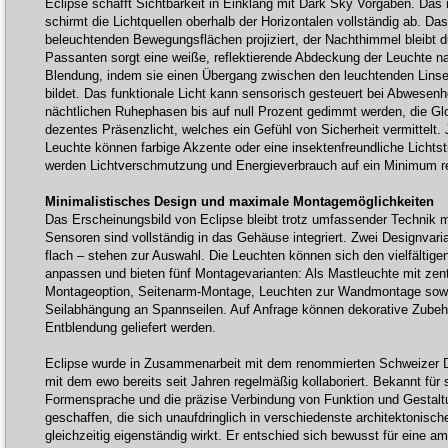
Eclipse schafft Sichtbarkeit in Einklang mit Dark Sky Vorgaben. Da
schirmt die Lichtquellen oberhalb der Horizontalen vollständig ab. Das
beleuchtenden Bewegungsflächen projiziert, der Nachthimmel bleibt 
Passanten sorgt eine weiße, reflektierende Abdeckung der Leuchte n
Blendung, indem sie einen Übergang zwischen den leuchtenden Lins
bildet. Das funktionale Licht kann sensorisch gesteuert bei Abwesenh
nächtlichen Ruhephasen bis auf null Prozent gedimmt werden, die Gl
dezentes Präsenzlicht, welches ein Gefühl von Sicherheit vermittelt.
Leuchte können farbige Akzente oder eine insektenfreundliche Licht
werden Lichtverschmutzung und Energieverbrauch auf ein Minimum re
Minimalistisches Design und maximale Montagemöglichkeiten
Das Erscheinungsbild von Eclipse bleibt trotz umfassender Technik m
Sensoren sind vollständig in das Gehäuse integriert. Zwei Designvari
flach – stehen zur Auswahl. Die Leuchten können sich den vielfältig
anpassen und bieten fünf Montagevarianten: Als Mastleuchte mit zentr
Montageoption, Seitenarm-Montage, Leuchten zur Wandmontage sowi
Seilabhängung an Spannseilen. Auf Anfrage können dekorative Zubehö
Entblendung geliefert werden.
Eclipse wurde in Zusammenarbeit mit dem renommierten Schweizer De
mit dem ewo bereits seit Jahren regelmäßig kollaboriert. Bekannt für s
Formensprache und die präzise Verbindung von Funktion und Gestalt
geschaffen, die sich unaufdringlich in verschiedenste architektonisch
gleichzeitig eigenständig wirkt. Er entschied sich bewusst für eine a