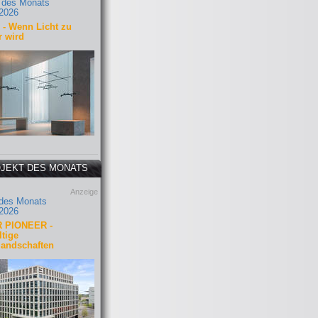
 des Monats
2026
- Wenn Licht zu
r wird
JEKT DES MONATS
Anzeige
 des Monats
2026
 PIONEER -
tige
landschaften