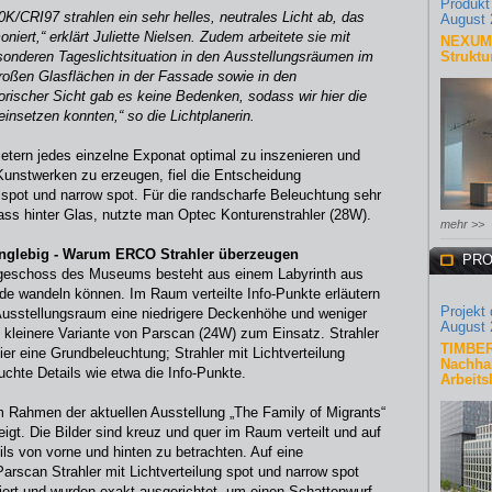
Produkt
0K/CRI97 strahlen ein sehr helles, neutrales Licht ab, das
August 
niert,“ erklärt Juliette Nielsen. Zudem arbeitete sie mit
NEXUM 
onderen Tageslichtsituation in den Ausstellungsräumen im
Struktu
oßen Glasflächen in der Fassade sowie in den
ischer Sicht gab es keine Bedenken, sodass wir hier die
insetzen konnten,“ so die Lichtplanerin.
ern jedes einzelne Exponat optimal zu inszenieren und
n Kunstwerken zu erzeugen, fiel die Entscheidung
 spot und narrow spot. Für die randscharfe Beleuchtung sehr
ss hinter Glas, nutzte man Optec Konturenstrahler (28W).
mehr >>
 langlebig - Warum ERCO Strahler überzeugen
PRO
rdgeschoss des Museums besteht aus einem Labyrinth aus
e wandeln können. Im Raum verteilte Info-Punkte erläutern
Projekt
Ausstellungsraum eine niedrigere Deckenhöhe und weniger
August 
ne kleinere Variante von Parscan (24W) zum Einsatz. Strahler
TIMBER
hier eine Grundbeleuchtung; Strahler mit Lichtverteilung
Nachhal
chte Details wie etwa die Info-Punkte.
Arbeits
Rahmen der aktuellen Ausstellung „The Family of Migrants“
gt. Die Bilder sind kreuz und quer im Raum verteilt und auf
ls von vorne und hinten zu betrachten. Auf eine
Parscan Strahler mit Lichtverteilung spot und narrow spot
iert und wurden exakt ausgerichtet, um einen Schattenwurf