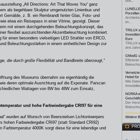
und...
ausstellung „All Directions: Art That Moves You“ ganz
LUNELLE 
nem als begehbare Skulptur umgenutzten Linienbus und
Porzellan
rt Gemälde, z. B. ein Rembrandt hinter Glas, Foto- und
Architekt
wie etwa ein Reisepass in einer Vitrine, gezeigt. Dieser
im...
anerin mit einem durchgehenden Beleuchtungskonzept, das
TRILUX st
iner flexibel auszurichtenden Akzentbeleuchtung kombiniert.
Investiti
 für einen besonders vielseitigen LED Strahler von ERCO,
Euro
en und Beleuchtungsstärken in einem einheitlichen Design zur
TRILUX i
drei Jahre
GModG un
, die durch große Flexibilität und Bandbreite überzeugt,”
Effizient
Beleuchtu
Vernetzte
öffnung des Museums übernahm sie eigenhändig die
Hebel für
Wie Daten
owie deren optimale Ausrichtung auf die Exponate. Parscan
Immobilie
chiedlichen Wattagen von 8W bis 48W zum Einsatz,
NORKA we
Geschäfts
Der Herst
rbtemperatur und hohe Farbwiedergabe CRI97 für eine
Beleuchtu
al“ wurden auf Wunsch von Beersnielsen Lichtontwerpers
Weitere 
ers hohen Farbwiedergabe CRI97 (statt Standard CRI92)
PRO
n Farbtemperatur 4000K sorgt diese für eine lebendige und