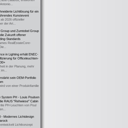
Casa Catasüs, entworfen
Antonio...
eiderte Lichtlösung für ein
führendes Kunstevent
ab 2026 offizieller
er der Art...
t Group und Zumtobel Group
 die Zukunft offener
ding-Standards
mes RealEstateCore-
Die...
ce in Lighting erhält ENEC-
fizierung für Officeleuchten-
730+
heit in der Planung, mehr
 im...
erstärkt sein OEM-Portfolio
ium
wird von einer Produktfamilie
e System PH - Louis Poulsen
 die RAUS "Rehwiese" Cabin
lte PH-Leuchten von Poul
n...
al - Modernes Lichtdesign
 Barock
entwickelt Lichtkonzept