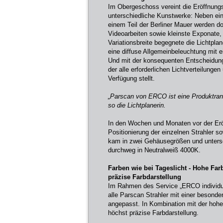
Im Obergeschoss vereint die Eröffnungs
unterschiedliche Kunstwerke: Neben ei
einem Teil der Berliner Mauer werden do
Videoarbeiten sowie kleinste Exponate, 
Variationsbreite begegnete die Lichtpl
eine diffuse Allgemeinbeleuchtung mit e
Und mit der konsequenten Entscheidung
der alle erforderlichen Lichtverteilung
Verfügung stellt.
„Parscan von ERCO ist eine Produktrange
so die Lichtplanerin.
In den Wochen und Monaten vor der Er
Positionierung der einzelnen Strahler s
kam in zwei Gehäusegrößen und unters
durchweg in Neutralweiß 4000K.
Farben wie bei Tageslicht - Hohe Fa
präzise Farbdarstellung
Im Rahmen des Service „ERCO individu
alle Parscan Strahler mit einer besond
angepasst. In Kombination mit der hohe
höchst präzise Farbdarstellung.