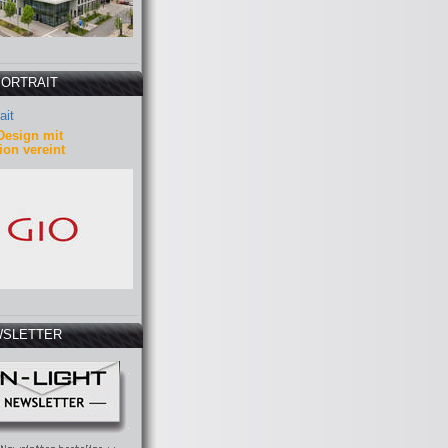
PORTRAIT
ait
Design mit
ion vereint
SLETTER