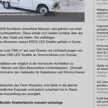
Im Haus 
von Jose 
Maßgeschn
weltweit 
ende Geschichten [Bild: Lukas Palik]
ERCO ist 
Lichtpartn
Fagerhul
MAD Architects entworfene Museum wird gekrönt von einer
gestalten
sichtsplattform. Diese erhebt sich weithin sichtbar über das
Smartbuil
Gemeinsa
 über Stadt und Hafen. Die vielfältigen
Projekt - 
eten Museums setzen ERCO LED Strahler perfekt in Szene.
Performan
VDE-Zerti
en rund 7000 m² auf zwei Ebenen mit Lichtwerkzeugen von
Serie SL
twa 1000 LED Strahler an Stromschienen zum Einsatz.
Mehr Frei
Sicherheit
allation wie möglich in die historische Architektur zu
Signify v
ette Nielsen vom Büro Beersnielsen Lichtontwerpers. „Deshalb
mit Xitan
tonstruktur des Gebäudes für Kabelrinnen und Stromschienen
Xitanium 
zu einer...
100 Jahr
bereichen des Fenix Museums sind daher in die gleiche
gestaltet
Ausgewäh
chiedlichen Exponate sind jedoch scheinbar frei im Raum
Henningse
gen Ausstellung neu arrangiert.
Orelli Sa
trifft auf
flexible Strahlerfamilie meistert vielseitige
Zumtobel 