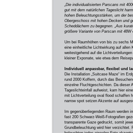
„Die individualisierten Parscans mit 400
gut mit dem natürlichen Tageslicht harmo
hohen Beleuchtungsstärken, um der bes
Obergeschoss mit hohen Decken und gr
Scheddächern zu begegnen. „Aus kurator
größere Variante von Parscan mit 48W e
Um bei Raumhöhen von bis zu sechs Met
eine einheitliche Lichtwirkung auf alle
weitestgehend auf die Lichtverteilungen
kleiner Exponate, wie etwa dem Reisepa
Individuell anpassbar, flexibel und
Die Installation „Suitcase Maze“ im E
rund 2000 Koffern, durch das Besuchend
einzelne Fluchtgeschichten. Da dieser 
Tageslichteinfall aufweist, kam hier ei
mit Lichtverteilung oval flood schaffen 
narrow spot setzen Akzente auf ausgesu
Im gegenüberliegenden Raum werden im 
fast 200 Schwarz-Weiß-Fotografien gezei
transparente Gaze gedruckt, somit jewei
Grundbeleuchtung wird hier verzichtet. 
beleuchten jedes einzelne Foto akzentu