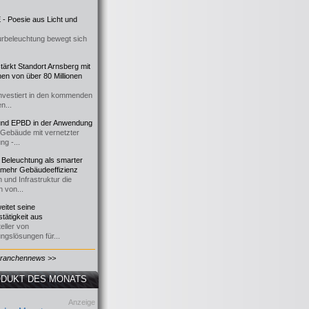
- Poesie aus Licht und
urbeleuchtung bewegt sich
ärkt Standort Arnsberg mit
onen von über 80 Millionen
nvestiert in den kommenden
n...
d EPBD in der Anwendung
e Gebäude mit vernetzter
ng -...
 Beleuchtung als smarter
 mehr Gebäudeeffizienz
 und Infrastruktur die
n von...
itet seine
tätigkeit aus
eller von
ngslösungen für...
Branchennews >>
DUKT DES MONATS
Anzeige