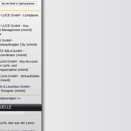
LUCE GmbH - Lichtplaner
 LUCE GmbH - Key
t Management (m/w/d)
ie
O GmbH -
bsbeauftragter City (m/w/d)
TZ-WILA GmbH -
koordinator (m/w/d)
icht GmbH - Key Account
 Licht- und
ngsprojekte (m/w/d)
icht GmbH - Verkaufsleiter
(m/w/d)
cht & Leuchten GmbH -
g Designer (m/w/d)
Jobanzeigen >>
UELLE
ANCHENNEWS
icht, das aus der Leere