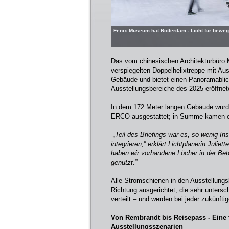
Fenix Museum hat Rotterdam - Licht für beweg
Das vom chinesischen Architekturbüro 
verspiegelten Doppelhelixtreppe mit Aus
Gebäude und bietet einen Panoramablick
Ausstellungsbereiche des 2025 eröffn
In dem 172 Meter langen Gebäude wurd
ERCO ausgestattet; in Summe kamen e
„Teil des Briefings war es, so wenig Inst
integrieren,” erklärt Lichtplanerin Juli
haben wir vorhandene Löcher in der Be
genutzt.”
Alle Stromschienen in den Ausstellungs
Richtung ausgerichtet; die sehr unters
verteilt – und werden bei jeder zukünfti
Von Rembrandt bis Reisepass -
Eine 
Ausstellungsszenarien