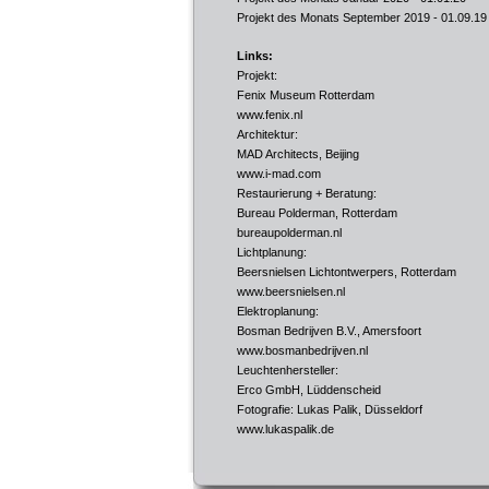
Projekt des Monats September 2019
- 01.09.19
Links:
Projekt:
Fenix Museum Rotterdam
www.fenix.nl
Architektur:
MAD Architects, Beijing
www.i-mad.com
Restaurierung + Beratung:
Bureau Polderman, Rotterdam
bureaupolderman.nl
Lichtplanung:
Beersnielsen Lichtontwerpers, Rotterdam
www.beersnielsen.nl
Elektroplanung:
Bosman Bedrijven B.V., Amersfoort
www.bosmanbedrijven.nl
Leuchtenhersteller:
Erco GmbH, Lüddenscheid
Fotografie: Lukas Palik, Düsseldorf
www.lukaspalik.de