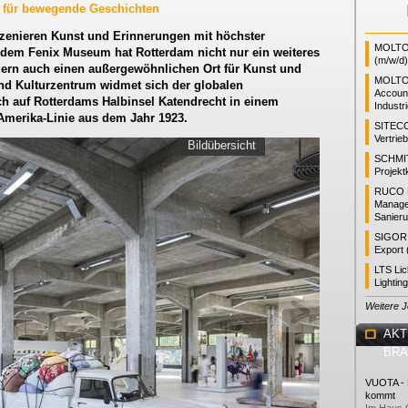
für bewegende Geschichten
szenieren Kunst und Erinnerungen mit höchster
MOLTO 
t dem Fenix Museum hat Rotterdam nicht nur ein weiteres
(m/w/d)
dern auch einen außergewöhnlichen Ort für Kunst und
MOLTO
nd Kulturzentrum widmet sich der globalen
Accoun
ch auf Rotterdams Halbinsel Katendrecht in einem
Industr
-Amerika-Linie aus dem Jahr 1923.
SITEC
Vertrie
Bildübersicht
SCHMI
Projekt
RUCO L
Manager
Sanieru
SIGOR L
Export 
LTS Li
Lightin
Weitere 
AKT
BR
VUOTA - L
kommt