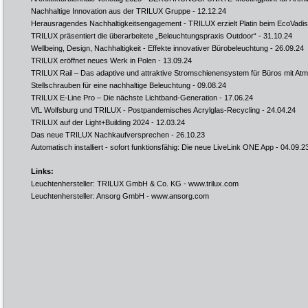
Nachhaltige Innovation aus der TRILUX Gruppe
- 12.12.24
Herausragendes Nachhaltigkeitsengagement - TRILUX erzielt Platin beim EcoVadis
TRILUX präsentiert die überarbeitete „Beleuchtungspraxis Outdoor“
- 31.10.24
Wellbeing, Design, Nachhaltigkeit - Effekte innovativer Bürobeleuchtung
- 26.09.24
TRILUX eröffnet neues Werk in Polen
- 13.09.24
TRILUX Rail – Das adaptive und attraktive Stromschienensystem für Büros mit At
Stellschrauben für eine nachhaltige Beleuchtung
- 09.08.24
TRILUX E-Line Pro – Die nächste Lichtband-Generation
- 17.06.24
VfL Wolfsburg und TRILUX - Postpandemisches Acrylglas-Recycling
- 24.04.24
TRILUX auf der Light+Building 2024
- 12.03.24
Das neue TRILUX Nachkaufversprechen
- 26.10.23
Automatisch installiert - sofort funktionsfähig: Die neue LiveLink ONE App
- 04.09.2
Links:
Leuchtenhersteller: TRILUX GmbH & Co. KG -
www.trilux.com
Leuchtenhersteller: Ansorg GmbH -
www.ansorg.com