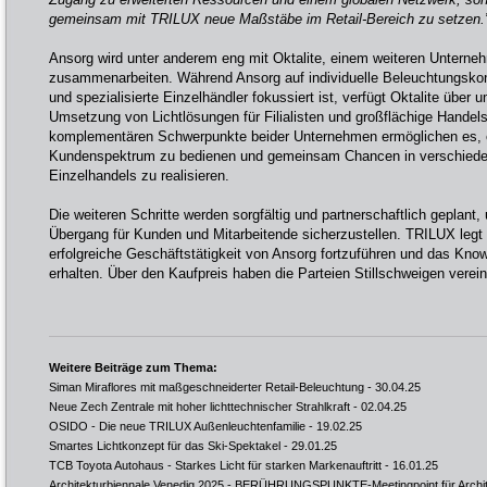
gemeinsam mit TRILUX neue Maßstäbe im Retail-Bereich zu setzen.
Ansorg wird unter anderem eng mit Oktalite, einem weiteren Untern
zusammenarbeiten. Während Ansorg auf individuelle Beleuchtungsk
und spezialisierte Einzelhändler fokussiert ist, verfügt Oktalite über 
Umsetzung von Lichtlösungen für Filialisten und großflächige Handel
komplementären Schwerpunkte beider Unternehmen ermöglichen es, ein
Kundenspektrum zu bedienen und gemeinsam Chancen in verschiede
Einzelhandels zu realisieren.
Die weiteren Schritte werden sorgfältig und partnerschaftlich geplant
Übergang für Kunden und Mitarbeitende sicherzustellen. TRILUX legt 
erfolgreiche Geschäftstätigkeit von Ansorg fortzuführen und das Kno
erhalten. Über den Kaufpreis haben die Parteien Stillschweigen verein
Weitere Beiträge zum Thema:
Siman Miraflores mit maßgeschneiderter Retail-Beleuchtung
- 30.04.25
Neue Zech Zentrale mit hoher lichttechnischer Strahlkraft
- 02.04.25
OSIDO - Die neue TRILUX Außenleuchtenfamilie
- 19.02.25
Smartes Lichtkonzept für das Ski-Spektakel
- 29.01.25
TCB Toyota Autohaus - Starkes Licht für starken Markenauftritt
- 16.01.25
Architekturbiennale Venedig 2025 - BERÜHRUNGSPUNKTE-Meetingpoint für Archit