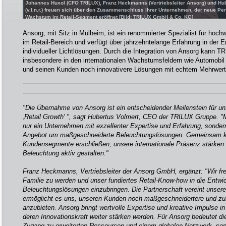
Johannes Huxol (CFO TRILUX), Franz Heckmanns (Vertriebsleiter Ansorg) und Hu
(v.l.n.r.) freuen sich über den Zusammenschluss ihrer Unternehmen, der neue Per
Wachstum im Retail-Segment eröffnet [Bild: TRILUX GmbH & Co. KG]
Ansorg, mit Sitz in Mülheim, ist ein renommierter Spezialist für hoc
im Retail-Bereich und verfügt über jahrzehntelange Erfahrung in der 
individueller Lichtlösungen. Durch die Integration von Ansorg kann
insbesondere in den internationalen Wachstumsfeldern wie Automobi
und seinen Kunden noch innovativere Lösungen mit echtem Mehrwert 
"Die Übernahme von Ansorg ist ein entscheidender Meilenstein für 
‚Retail Growth' ", sagt Hubertus Volmert, CEO der TRILUX Gruppe. "M
nur ein Unternehmen mit exzellenter Expertise und Erfahrung, sonder
Angebot um maßgeschneiderte Beleuchtungslösungen. Gemeinsam k
Kundensegmente erschließen, unsere internationale Präsenz stärken u
Beleuchtung aktiv gestalten."
Franz Heckmanns, Vertriebsleiter der Ansorg GmbH, ergänzt: "Wir fr
Familie zu werden und unser fundiertes Retail-Know-how in die Entwic
Beleuchtungslösungen einzubringen. Die Partnerschaft vereint unse
ermöglicht es uns, unseren Kunden noch maßgeschneidertere und zuk
anzubieten. Ansorg bringt wertvolle Expertise und kreative Impulse i
deren Innovationskraft weiter stärken werden. Für Ansorg bedeutet die
Zugang zu erweiterten Ressourcen und einem globalen Netzwerk, son