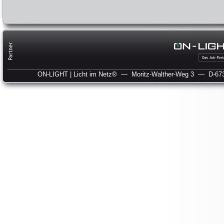
ON-LIGHT | Licht im Netz®
— Moritz-Walther-Weg 3
— D-673