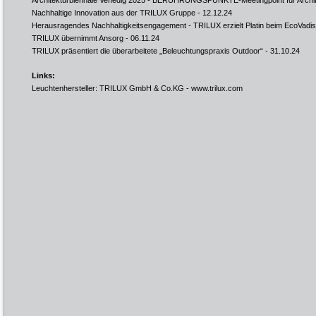
Architekturbiennale Venedig 2025 - BERÜHRUNGSPUNKTE-Meetingpoint für Archit
Nachhaltige Innovation aus der TRILUX Gruppe
- 12.12.24
Herausragendes Nachhaltigkeitsengagement - TRILUX erzielt Platin beim EcoVadis
TRILUX übernimmt Ansorg
- 06.11.24
TRILUX präsentiert die überarbeitete „Beleuchtungspraxis Outdoor“
- 31.10.24
Links:
Leuchtenhersteller: TRILUX GmbH & Co.KG -
www.trilux.com