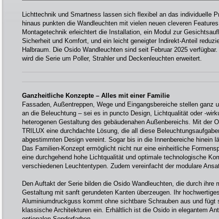
Lichttechnik und Smartness lassen sich flexibel an das individuelle 
hinaus punkten die Wandleuchten mit vielen neuen cleveren Features:
Montagetechnik erleichtert die Installation, ein Modul zur Gesichtsauf
Sicherheit und Komfort, und ein leicht geneigter Indirekt-Anteil reduzie
Halbraum. Die Osido Wandleuchten sind seit Februar 2025 verfügba
wird die Serie um Poller, Strahler und Deckenleuchten erweitert.
Ganzheitliche Konzepte – Alles mit einer Familie
Fassaden, Außentreppen, Wege und Eingangsbereiche stellen ganz u
an die Beleuchtung – sei es in puncto Design, Lichtqualität oder -wirk
heterogenen Gestaltung des gebäudenahen Außenbereichs. Mit der Os
TRILUX eine durchdachte Lösung, die all diese Beleuchtungsaufgabe
abgestimmten Design vereint. Sogar bis in die Innenbereiche hinein l
Das Familien-Konzept ermöglicht nicht nur eine einheitliche Formens
eine durchgehend hohe Lichtqualität und optimale technologische Kom
verschiedenen Leuchtentypen. Zudem vereinfacht der modulare Ansatz
Den Auftakt der Serie bilden die Osido Wandleuchten, die durch ihre
Gestaltung mit sanft gerundeten Kanten überzeugen. Ihr hochwertig
Aluminiumdruckguss kommt ohne sichtbare Schrauben aus und fügt s
klassische Architekturen ein. Erhältlich ist die Osido in elegantem Ant
optionalen Sonderfarben.