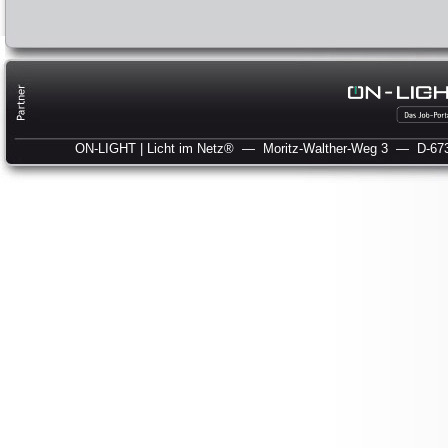
ON-LIGHT | Licht im Netz®
— Moritz-Walther-Weg 3
— D-673