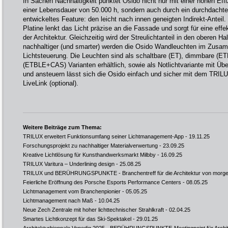
In Sachen Nachhaltigkeit punktet Osido nicht nur mit einer hohen Ef
einer Lebensdauer von 50.000 h, sondern auch durch ein durchdachtes,
entwickeltes Feature: den leicht nach innen geneigten Indirekt-Anteil
Platine lenkt das Licht präzise an die Fassade und sorgt für eine effek
der Architektur. Gleichzeitig wird der Streulichtanteil in den oberen H
nachhaltiger (und smarter) werden die Osido Wandleuchten im Zusam
Lichtsteuerung. Die Leuchten sind als schaltbare (ET), dimmbare (
(ETBLE+CAS) Varianten erhältlich, sowie als Notlichtvariante mit Ü
und ansteuern lässt sich die Osido einfach und sicher mit dem TR
LiveLink (optional).
Weitere Beiträge zum Thema:
TRILUX erweitert Funktionsumfang seiner Lichtmanagement-App
- 19.11.25
Forschungsprojekt zu nachhaltiger Materialverwertung
- 23.09.25
Kreative Lichtlösung für Kunsthandwerksmarkt Milbby
- 16.09.25
TRILUX Varitura – Underlining design
- 25.08.25
TRILUX und BERÜHRUNGSPUNKTE - Branchentreff für die Architektur von morg
Feierliche Eröffnung des Porsche Esports Performance Centers
- 08.05.25
Lichtmanagement vom Branchenpionier
- 05.05.25
Lichtmanagement nach Maß
- 10.04.25
Neue Zech Zentrale mit hoher lichttechnischer Strahlkraft
- 02.04.25
Smartes Lichtkonzept für das Ski-Spektakel
- 29.01.25