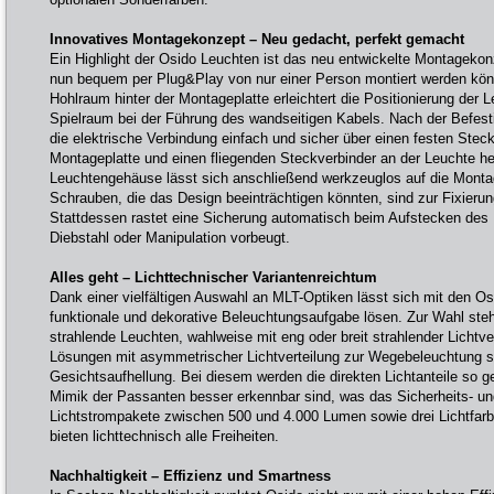
Innovatives Montagekonzept – Neu gedacht, perfekt gemacht
Ein Highlight der Osido Leuchten ist das neu entwickelte Montagekon
nun bequem per Plug&Play von nur einer Person montiert werden könn
Hohlraum hinter der Montageplatte erleichtert die Positionierung der 
Spielraum bei der Führung des wandseitigen Kabels. Nach der Befest
die elektrische Verbindung einfach und sicher über einen festen Stec
Montageplatte und einen fliegenden Steckverbinder an der Leuchte he
Leuchtengehäuse lässt sich anschließend werkzeuglos auf die Monta
Schrauben, die das Design beeinträchtigen könnten, sind zur Fixierung
Stattdessen rastet eine Sicherung automatisch beim Aufstecken des
Diebstahl oder Manipulation vorbeugt.
Alles geht – Lichttechnischer Variantenreichtum
Dank einer vielfältigen Auswahl an MLT-Optiken lässt sich mit den 
funktionale und dekorative Beleuchtungsaufgabe lösen. Zur Wahl stehe
strahlende Leuchten, wahlweise mit eng oder breit strahlender Licht
Lösungen mit asymmetrischer Lichtverteilung zur Wegebeleuchtung s
Gesichtsaufhellung. Bei diesem werden die direkten Lichtanteile so g
Mimik der Passanten besser erkennbar sind, was das Sicherheits- un
Lichtstrompakete zwischen 500 und 4.000 Lumen sowie drei Lichtfarb
bieten lichttechnisch alle Freiheiten.
Nachhaltigkeit – Effizienz und Smartness