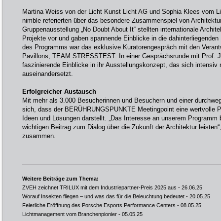
Martina Weiss von der Licht Kunst Licht AG und Sophia Klees vom L
nimble referierten über das besondere Zusammenspiel von Architektu
Gruppenausstellung „No Doubt About It“ stellten internationale Archite
Projekte vor und gaben spannende Einblicke in die dahinterliegenden 
des Programms war das exklusive Kuratorengespräch mit den Verant
Pavillons, TEAM STRESSTEST. In einer Gesprächsrunde mit Prof. J
faszinierende Einblicke in ihr Ausstellungskonzept, das sich intensiv
auseinandersetzt.
Erfolgreicher Austausch
Mit mehr als 3.000 Besucherinnen und Besuchern und einer durchweg
sich, dass der BERÜHRUNGSPUNKTE Meetingpoint eine wertvolle Pla
Ideen und Lösungen darstellt. „Das Interesse an unserem Programm be
wichtigen Beitrag zum Dialog über die Zukunft der Architektur leisten“
zusammen.
Weitere Beiträge zum Thema:
ZVEH zeichnet TRILUX mit dem Industriepartner-Preis 2025 aus
- 26.06.25
Worauf Insekten fliegen – und was das für die Beleuchtung bedeutet
- 20.05.25
Feierliche Eröffnung des Porsche Esports Performance Centers
- 08.05.25
Lichtmanagement vom Branchenpionier
- 05.05.25