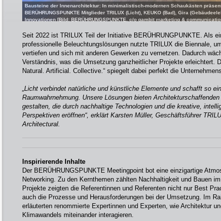
Bausteine der Innenarchitektur: In minimalistisch-modernen Schaukästen präsenti
BERÜHRUNGSPUNKTE Mitglieder TRILUX (Licht), KEUKO (Bad), Gira (Gebäudeelek
Innovationen [Bild: BERÜHRUNGSPUNKTE, c/o gambit marketing & communicati
Seit 2022 ist TRILUX Teil der Initiative BERÜHRUNGPUNKTE. Als eine
professionelle Beleuchtungslösungen nutzte TRILUX die Biennale, u
vertiefen und sich mit anderen Gewerken zu vernetzen. Dadurch wäch
Verständnis, was die Umsetzung ganzheitlicher Projekte erleichtert. D
Natural. Artificial. Collective.“ spiegelt dabei perfekt die Unternehmen
„Licht verbindet natürliche und künstliche Elemente und schafft so e
Raumwahrnehmung. Unsere Lösungen bieten Architekturschaffenden 
gestalten, die durch nachhaltige Technologien und die kreative, intel
Perspektiven eröffnen“, erklärt Karsten Müller, Geschäftsführer TRI
Architectural.
Inspirierende Inhalte
Der BERÜHRUNGSPUNKTE Meetingpoint bot eine einzigartige Atmos
Networking. Zu den Kernthemen zählten Nachhaltigkeit und Bauen im
Projekte zeigten die Referentinnen und Referenten nicht nur Best Pra
auch die Prozesse und Herausforderungen bei der Umsetzung. Im
erläuterten renommierte Expertinnen und Experten, wie Architektur u
Klimawandels miteinander interagieren.