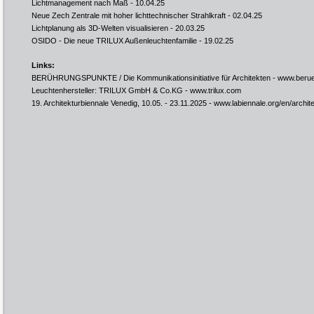
Lichtmanagement nach Maß
- 10.04.25
Neue Zech Zentrale mit hoher lichttechnischer Strahlkraft
- 02.04.25
Lichtplanung als 3D-Welten visualisieren
- 20.03.25
OSIDO - Die neue TRILUX Außenleuchtenfamilie
- 19.02.25
Links:
BERÜHRUNGSPUNKTE / Die Kommunikationsinitiative für Architekten -
www.berue
Leuchtenhersteller: TRILUX GmbH & Co.KG -
www.trilux.com
19. Architekturbiennale Venedig, 10.05. - 23.11.2025 -
www.labiennale.org/en/archit