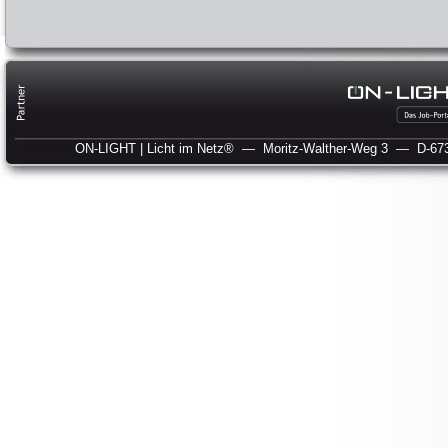
ON-LIGHT | Licht im Netz®
— Moritz-Walther-Weg 3
— D-673