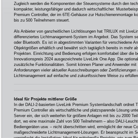
Zugleich werden die Komponenten der Steuersysteme durch den techn
kompakter, leistungsfähiger und dadurch wirtschaftlicher. Musterbeisp
Premium Controller, der im 6TE-Gehäuse zur Hutschienenmontage k
bis zu 500 Teilnehmern steuert.
Als Anbieter von ganzheitlichen Lichtlösungen hat TRILUX mit LiveLin
differenziertes Lichtmanagement-System im Angebot. Das System se
oder Bluetooth. Es ist in abgestimmten Varianten für verschiedene 
Objektgrößen erhältlich und bewährt sich tagtäglich bereits in mehr al
Projekten. Einrichtung und Bedienung erfolgen komfortabel über die
Innovationspreis 2024 ausgezeichnete LiveLink One App. Die optiona
zusätzliche Funktionalitäten. Somit können Planer und Anwender mit L
Anforderungen vieler aktueller Ausschreibungen oder Zertifizierungen 
Lichtmanagement auf einfache und zukunftssichere Weise zu erfüllen
Ideal für Projekte mittlerer Größe
In der DALI-2-basierten LiveLink Premium Systemlandschaft ordnet 
Premium Controller als wirtschaftliche und platzsparende Lösung unt
Server ein, der sich weiterhin für größere Anlagen mit bis zu 2000 Tei
dort, wo eine maximale Zahl von 500 Teilnehmern – also DALI-Leuch
Bediengeräten usw. – nicht überschritten wird, ermöglicht der neue Co
maßgeschneiderte Lichtmanagement-Lösungen. Er beansprucht im S
vereinfacht die Installation: Ideal für mittelgroße Projekte, wie zum B