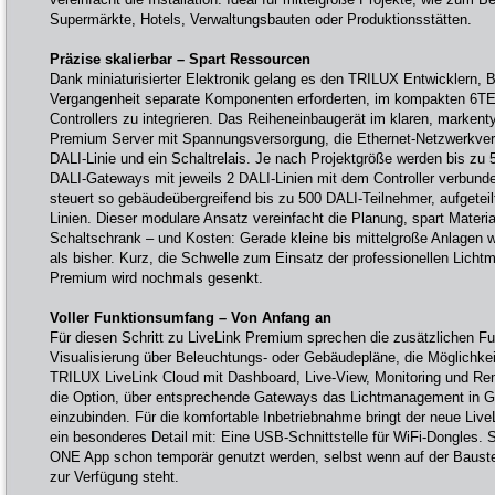
Supermärkte, Hotels, Verwaltungsbauten oder Produktionsstätten.
Präzise skalierbar – Spart Ressourcen
Dank miniaturisierter Elektronik gelang es den TRILUX Entwicklern, B
Vergangenheit separate Komponenten erforderten, im kompakten 6T
Controllers zu integrieren. Das Reiheneinbaugerät im klaren, markent
Premium Server mit Spannungsversorgung, die Ethernet-Netzwerkverte
DALI-Linie und ein Schaltrelais. Je nach Projektgröße werden bis zu
DALI-Gateways mit jeweils 2 DALI-Linien mit dem Controller verbunden
steuert so gebäudeübergreifend bis zu 500 DALI-Teilnehmer, aufgeteil
Linien. Dieser modulare Ansatz vereinfacht die Planung, spart Materia
Schaltschrank – und Kosten: Gerade kleine bis mittelgroße Anlagen we
als bisher. Kurz, die Schwelle zum Einsatz der professionellen Lic
Premium wird nochmals gesenkt.
Voller Funktionsumfang – Von Anfang an
Für diesen Schritt zu LiveLink Premium sprechen die zusätzlichen F
Visualisierung über Beleuchtungs- oder Gebäudepläne, die Möglichkeit
TRILUX LiveLink Cloud mit Dashboard, Live-View, Monitoring und Re
die Option, über entsprechende Gateways das Lichtmanagement i
einzubinden. Für die komfortable Inbetriebnahme bringt der neue Liv
ein besonderes Detail mit: Eine USB-Schnittstelle für WiFi-Dongles.
ONE App schon temporär genutzt werden, selbst wenn auf der Bauste
zur Verfügung steht.