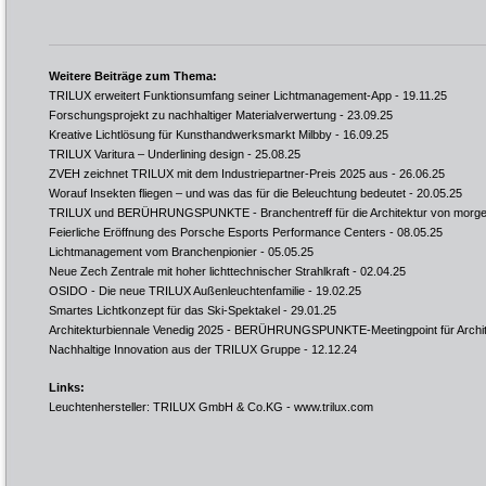
Weitere Beiträge zum Thema:
TRILUX erweitert Funktionsumfang seiner Lichtmanagement-App
- 19.11.25
Forschungsprojekt zu nachhaltiger Materialverwertung
- 23.09.25
Kreative Lichtlösung für Kunsthandwerksmarkt Milbby
- 16.09.25
TRILUX Varitura – Underlining design
- 25.08.25
ZVEH zeichnet TRILUX mit dem Industriepartner-Preis 2025 aus
- 26.06.25
Worauf Insekten fliegen – und was das für die Beleuchtung bedeutet
- 20.05.25
TRILUX und BERÜHRUNGSPUNKTE - Branchentreff für die Architektur von morg
Feierliche Eröffnung des Porsche Esports Performance Centers
- 08.05.25
Lichtmanagement vom Branchenpionier
- 05.05.25
Neue Zech Zentrale mit hoher lichttechnischer Strahlkraft
- 02.04.25
OSIDO - Die neue TRILUX Außenleuchtenfamilie
- 19.02.25
Smartes Lichtkonzept für das Ski-Spektakel
- 29.01.25
Architekturbiennale Venedig 2025 - BERÜHRUNGSPUNKTE-Meetingpoint für Archit
Nachhaltige Innovation aus der TRILUX Gruppe
- 12.12.24
Links:
Leuchtenhersteller: TRILUX GmbH & Co.KG -
www.trilux.com