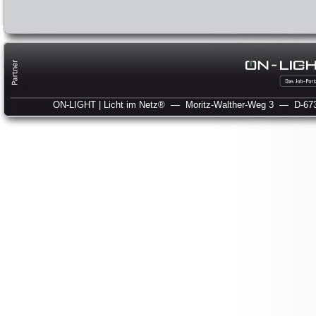
ON-LIGHT | Licht im Netz®
— Moritz-Walther-Weg 3
— D-673