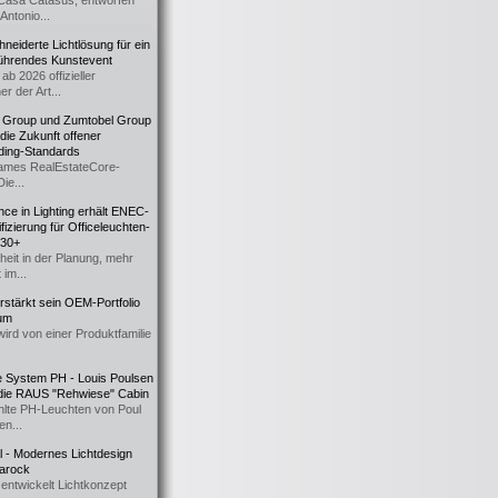
Casa Catasüs, entworfen
Antonio...
eiderte Lichtlösung für ein
führendes Kunstevent
ab 2026 offizieller
er der Art...
t Group und Zumtobel Group
 die Zukunft offener
ding-Standards
mes RealEstateCore-
Die...
ce in Lighting erhält ENEC-
fizierung für Officeleuchten-
730+
heit in der Planung, mehr
 im...
erstärkt sein OEM-Portfolio
ium
wird von einer Produktfamilie
e System PH - Louis Poulsen
 die RAUS "Rehwiese" Cabin
lte PH-Leuchten von Poul
n...
al - Modernes Lichtdesign
 Barock
entwickelt Lichtkonzept