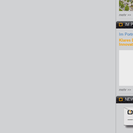
mehr >>
IM 
Im Portr
Klares 
Innovat
mehr >>
NEW