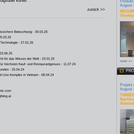
tagsüber kühler.
Produkt
August 
zurück >>
NEXUM 
Struktu
nftssichere Beleuchtung
- 30.03.26
05.03.26
-Technologie
- 27.01.26
23.06.25
cht für das Wissen der Welt
- 23.01.25
mehr >>
für höchsten Kauf- und Restaurantgenuss
- 11.07.24
funden
- 25.04.24
PRO
ed-Use-Komplex in Vietnam
- 08.04.24
Projekt
August 
nic.com
TIMBER
hting.at
Nachhal
Arbeits