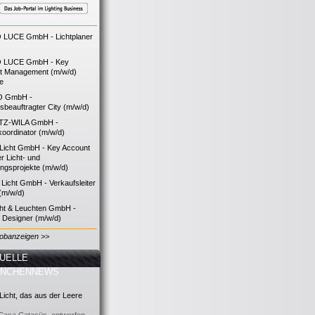
LUCE GmbH - Lichtplaner
 LUCE GmbH - Key
t Management (m/w/d)
ie
O GmbH -
bsbeauftragter City (m/w/d)
TZ-WILA GmbH -
koordinator (m/w/d)
icht GmbH - Key Account
 Licht- und
ngsprojekte (m/w/d)
icht GmbH - Verkaufsleiter
(m/w/d)
cht & Leuchten GmbH -
g Designer (m/w/d)
Jobanzeigen >>
UELLE
ANCHENNEWS
icht, das aus der Leere