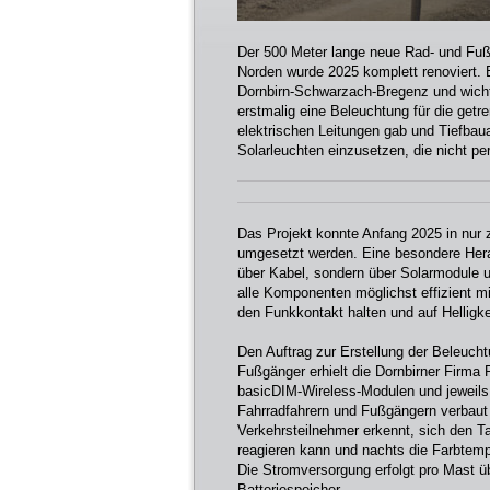
Der 500 Meter lange neue Rad- und Fuß
Norden wurde 2025 komplett renoviert. E
Dornbirn-Schwarzach-Bregenz und wichti
erstmalig eine Beleuchtung für die get
elektrischen Leitungen gab und Tiefbaua
Solarleuchten einzusetzen, die nicht p
Das Projekt konnte Anfang 2025 in nur
umgesetzt werden. Eine besondere Hera
über Kabel, sondern über Solarmodule un
alle Komponenten möglichst effizient m
den Funkkontakt halten und auf Helligk
Den Auftrag zur Erstellung der Beleucht
Fußgänger erhielt die Dornbirner Firma 
basicDIM-Wireless-Modulen und jeweils
Fahrradfahrern und Fußgängern verbaut 
Verkehrsteilnehmer erkennt, sich den T
reagieren kann und nachts die Farbtemp
Die Stromversorgung erfolgt pro Mast ü
Batteriespeicher.