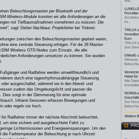
und...
LUNELLE 
zelnen Beleuchtungsmasten per Bluetooth und der
Porzellan
DIM-Wireless-Module konnten wir alle Anforderungen an die
Architekt
tungen mit Tiefbaumaßnahmen vornehmen zu müssen. Die
im...
eit“, sagt Stefan Nachbaur, Projektleiter bei Tridonic.
TRILUX st
Investiti
eitungen zwischen den Beleuchtungsmasten geplant waren,
Euro
TRILUX i
hne eine zentrale Steuerung erfolgen. Für die 28 Masten
drei Jahre
cDIM Wireless OTD-Nodes zum Einsatz, die alle
forderlichen Anforderungen umsetzen zu können. Sie wurden
GModG un
Effizient
t.
Beleuchtu
r Fußgänger und Radfahrer werden umweltfreundlich und
Vernetzte
Hebel für
er anderem durch eine tagesrhythmusabhängige Steuerung.
Wie Daten
 oder ausgeschaltet, während sie in den Abend- und
Immobilie
n messen zudem das Umgebungslicht und passen die
NORKA we
. Dies sorgt in der Dämmerung für eine optimale
Geschäfts
rbrauch. Infrarot-Sensoren erfassen Bewegungen und
Der Herst
in oder regeln sie hoch.
Beleuchtu
Weitere 
d für Radfahrer immer der nächste Abschnitt beleuchtet,
d, um eine sichere und ausgeleuchtete Fahrt zu
PRO
t geringe Lichtemissionen und Energieeinsparungen. Um den
d die Farbtemperatur der Beleuchtung je nach Uhrzeit