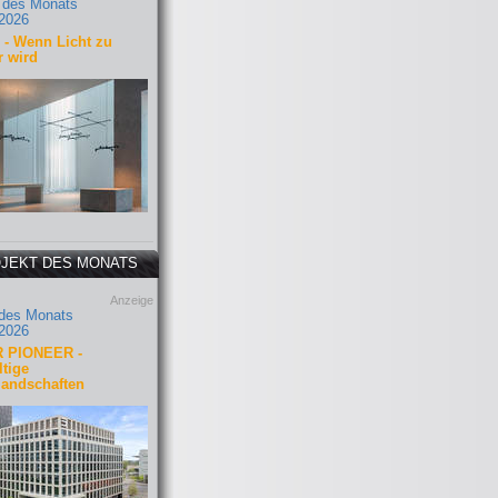
 des Monats
2026
- Wenn Licht zu
r wird
JEKT DES MONATS
Anzeige
 des Monats
2026
 PIONEER -
tige
landschaften