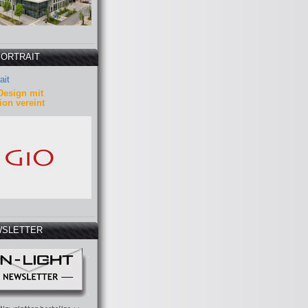
PORTRAIT
ait
Design mit
ion vereint
SLETTER