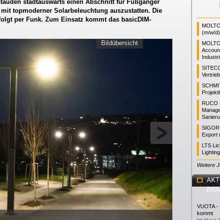
tauden stadtauswärts einen Abschnitt für Fußgänger
mit topmoderner Solarbeleuchtung auszustatten. Die
folgt per Funk. Zum Einsatz kommt das basicDIM-
MOLTO 
(m/w/d)
Bildübersicht
MOLTO
Accoun
Industr
SITEC
Vertrie
SCHMI
Projekt
RUCO L
Manager
Sanieru
SIGOR L
Export 
LTS Li
Lightin
Weitere 
AKT
BR
VUOTA - L
kommt