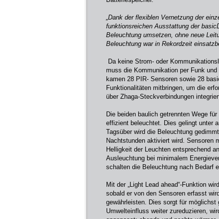
„Dank der flexiblen Vernetzung der ein
funktionsreichen Ausstattung der basic
Beleuchtung umsetzen, ohne neue Lei
Beleuchtung war in Rekordzeit einsatzber
Da keine Strom- oder Kommunikationsl
muss die Kommunikation per Funk und o
kamen 28 PIR- Sensoren sowie 28 basi
Funktionalitäten mitbringen, um die er
über Zhaga-Steckverbindungen integrier
Die beiden baulich getrennten Wege fü
effizient beleuchtet. Dies gelingt unt
Tagsüber wird die Beleuchtung gedimmt
Nachtstunden aktiviert wird. Sensore
Helligkeit der Leuchten entsprechend an
Ausleuchtung bei minimalem Energieve
schalten die Beleuchtung nach Bedarf e
Mit der „Light Lead ahead“-Funktion wir
sobald er von den Sensoren erfasst wir
gewährleisten. Dies sorgt für möglichs
Umwelteinfluss weiter zureduzieren, wir