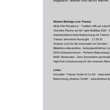
angepasst: abends und nachts wärmer, 
Weitere Beiträge zum Thema:
AlUla Film Residence - Tradition trifft auf zuku
Visionäre Räume auf der Light+Building 2026
- 
Solarbetriebene Außenbeleuchtung mit Tridonic
Tridonic übernimmt NovaLight
- 17.09.25
Smartes Licht für die Innenstadt von Dornbirn
- 
Bibliotheca Alexandrina - Außergewöhnliches Li
KÖKI-Einkaufszentrum - Perfekte Beleuchtung 
BASF Montevideo - Dem Sonnenlicht nachemp
High End Lichtsteuerung für den neuesten Mix
Links:
Hersteller: Tridonic GmbH & Co KG -
www.trido
Beleuchtung: photinus GmbH -
www.photinus-lig