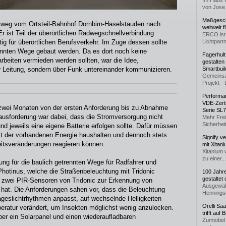
Im Haus 
von Jose 
Maßgeschn
weg vom Ortsteil-Bahnhof Dornbirn-Haselstauden nach
weltweit 
r ist Teil der überörtlichen Radwegschnellverbindung
ERCO ist 
g für überörtlichen Berufsverkehr. Im Zuge dessen sollte
Lichtpartn
rennten Wege gebaut werden. Da es dort noch keine
Fagerhul
rbeiten vermieden werden sollten, war die Idee,
gestalten
er Leitung, sondern über Funk untereinander kommunizieren.
Smartbuil
Gemeinsa
Projekt - 
Performan
VDE-Zerti
 zwei Monaten von der ersten Anforderung bis zu Abnahme
Serie SL
usforderung war dabei, dass die Stromversorgung nicht
Mehr Frei
Sicherheit
d jeweils eine eigene Batterie erfolgen sollte. Dafür müssen
it der vorhandenen Energie haushalten und dennoch stets
Signify v
eitsveränderungen reagieren können.
mit Xitan
Xitanium 
zu einer...
ung für die baulich getrennten Wege für Radfahrer und
Photinus, welche die Straßenbeleuchtung mit Tridonic
100 Jahr
gestaltet
 zwei PIR-Sensoren von Tridonic zur Erkennung von
Ausgewäh
hat. Die Anforderungen sahen vor, dass die Beleuchtung
Henningse
ageslichtrhythmen anpasst, auf wechselnde Helligkeiten
Orelli Sa
eratur verändert, um Insekten möglichst wenig anzulocken.
trifft auf
ber ein Solarpanel und einen wiederaufladbaren
Zumtobel 