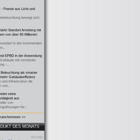
- Poesie aus Licht und
urbeleuchtung bewegt sich
ärkt Standort Arnsberg mit
onen von über 80 Millionen
nvestiert in den kommenden
n...
d EPBD in der Anwendung
e Gebäude mit vernetzter
ng -...
 Beleuchtung als smarter
 mehr Gebäudeeffizienz
 und Infrastruktur die
n von...
itet seine
tätigkeit aus
eller von
ngslösungen für...
Branchennews >>
DUKT DES MONATS
Anzeige