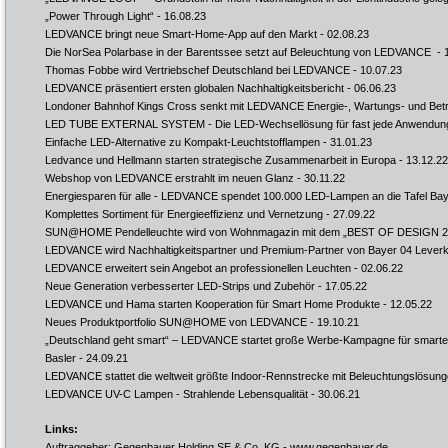
„Power Through Light“
- 16.08.23
LEDVANCE bringt neue Smart-Home-App auf den Markt
- 02.08.23
Die NorSea Polarbase in der Barentssee setzt auf Beleuchtung von LEDVANCE
- 
Thomas Fobbe wird Vertriebschef Deutschland bei LEDVANCE
- 10.07.23
LEDVANCE präsentiert ersten globalen Nachhaltigkeitsbericht
- 06.06.23
Londoner Bahnhof Kings Cross senkt mit LEDVANCE Energie-, Wartungs- und Bet
LED TUBE EXTERNAL SYSTEM - Die LED-Wechsellösung für fast jede Anwendun
Einfache LED-Alternative zu Kompakt-Leuchtstofflampen
- 31.01.23
Ledvance und Hellmann starten strategische Zusammenarbeit in Europa
- 13.12.22
Webshop von LEDVANCE erstrahlt im neuen Glanz
- 30.11.22
Energiesparen für alle - LEDVANCE spendet 100.000 LED-Lampen an die Tafel Ba
Komplettes Sortiment für Energieeffizienz und Vernetzung
- 27.09.22
SUN@HOME Pendelleuchte wird von Wohnmagazin mit dem „BEST OF DESIGN 20
LEDVANCE wird Nachhaltigkeitspartner und Premium-Partner von Bayer 04 Lever
LEDVANCE erweitert sein Angebot an professionellen Leuchten
- 02.06.22
Neue Generation verbesserter LED-Strips und Zubehör
- 17.05.22
LEDVANCE und Hama starten Kooperation für Smart Home Produkte
- 12.05.22
Neues Produktportfolio SUN@HOME von LEDVANCE
- 19.10.21
„Deutschland geht smart“ – LEDVANCE startet große Werbe-Kampagne für smartes 
Basler
- 24.09.21
LEDVANCE stattet die weltweit größte Indoor-Rennstrecke mit Beleuchtungslösun
LEDVANCE UV-C Lampen - Strahlende Lebensqualität
- 30.06.21
Links:
Auftraggeber: Gegenbauer Holding SE & Co. KG -
www.gegenbauer.de