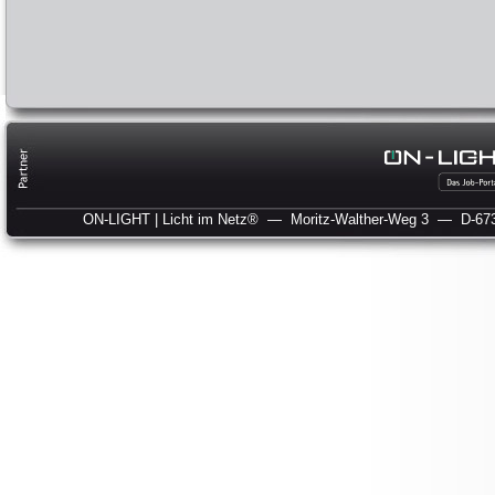
ON-LIGHT | Licht im Netz®
— Moritz-Walther-Weg 3
— D-673