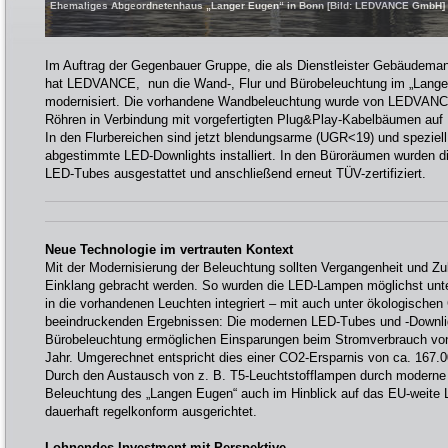
Ehemaliges Abgeordnetenhaus „Langer Eugen“ in Bonn [Bild: LEDVANCE GmbH]
Im Auftrag der Gegenbauer Gruppe, die als Dienstleister Gebäudemana
hat LEDVANCE, nun die Wand-, Flur und Bürobeleuchtung im „Lang
modernisiert. Die vorhandene Wandbeleuchtung wurde von LEDVANC
Röhren in Verbindung mit vorgefertigten Plug&Play-Kabelbäumen auf
In den Flurbereichen sind jetzt blendungsarme (UGR<19) und spezie
abgestimmte LED-Downlights installiert. In den Büroräumen wurden d
LED-Tubes ausgestattet und anschließend erneut TÜV-zertifiziert.
Neue Technologie im vertrauten Kontext
Mit der Modernisierung der Beleuchtung sollten Vergangenheit und Zu
Einklang gebracht werden. So wurden die LED-Lampen möglichst unte
in die vorhandenen Leuchten integriert – mit auch unter ökologische
beeindruckenden Ergebnissen: Die modernen LED-Tubes und -Downligh
Bürobeleuchtung ermöglichen Einsparungen beim Stromverbrauch vo
Jahr. Umgerechnet entspricht dies einer CO2-Ersparnis von ca. 167.000
Durch den Austausch von z. B. T5-Leuchtstofflampen durch moderne
Beleuchtung des „Langen Eugen“ auch im Hinblick auf das EU-weite 
dauerhaft regelkonform ausgerichtet.
Lohnendes Investment mit Perspektive