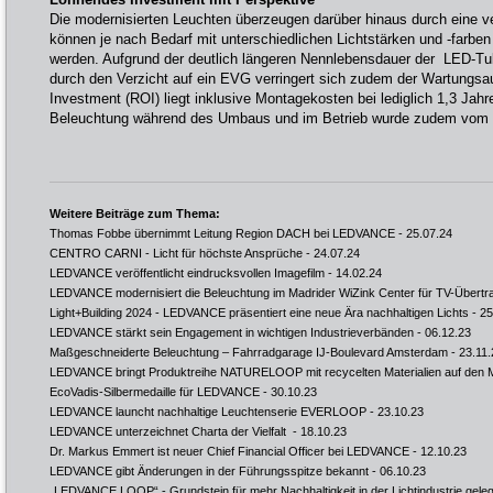
Die modernisierten Leuchten überzeugen darüber hinaus durch eine ve
können je nach Bedarf mit unterschiedlichen Lichtstärken und -farben
werden. Aufgrund der deutlich längeren Nennlebensdauer der LED-T
durch den Verzicht auf ein EVG verringert sich zudem der Wartungsa
Investment (ROI) liegt inklusive Montagekosten bei lediglich 1,3 Jahr
Beleuchtung während des Umbaus und im Betrieb wurde zudem vom 
Weitere Beiträge zum Thema:
Thomas Fobbe übernimmt Leitung Region DACH bei LEDVANCE
- 25.07.24
CENTRO CARNI - Licht für höchste Ansprüche
- 24.07.24
LEDVANCE veröffentlicht eindrucksvollen Imagefilm
- 14.02.24
LEDVANCE modernisiert die Beleuchtung im Madrider WiZink Center für TV-Übert
Light+Building 2024 - LEDVANCE präsentiert eine neue Ära nachhaltigen Lichts
- 25
LEDVANCE stärkt sein Engagement in wichtigen Industrieverbänden
- 06.12.23
Maßgeschneiderte Beleuchtung – Fahrradgarage IJ-Boulevard Amsterdam
- 23.11.
LEDVANCE bringt Produktreihe NATURELOOP mit recycelten Materialien auf den 
EcoVadis-Silbermedaille für LEDVANCE
- 30.10.23
LEDVANCE launcht nachhaltige Leuchtenserie EVERLOOP
- 23.10.23
LEDVANCE unterzeichnet Charta der Vielfalt
- 18.10.23
Dr. Markus Emmert ist neuer Chief Financial Officer bei LEDVANCE
- 12.10.23
LEDVANCE gibt Änderungen in der Führungsspitze bekannt
- 06.10.23
„LEDVANCE LOOP“ - Grundstein für mehr Nachhaltigkeit in der Lichtindustrie geleg