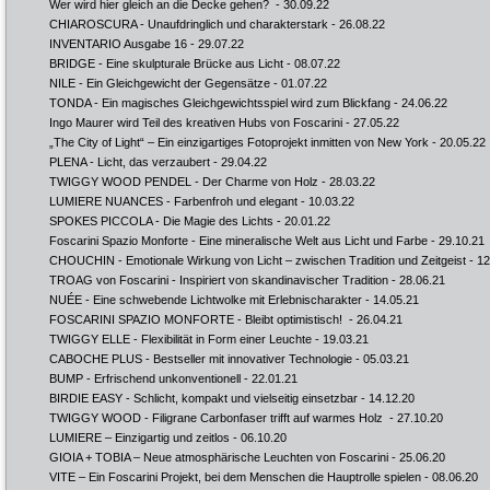
Wer wird hier gleich an die Decke gehen?
- 30.09.22
CHIAROSCURA - Unaufdringlich und charakterstark
- 26.08.22
INVENTARIO Ausgabe 16
- 29.07.22
BRIDGE - Eine skulpturale Brücke aus Licht
- 08.07.22
NILE - Ein Gleichgewicht der Gegensätze
- 01.07.22
TONDA - Ein magisches Gleichgewichtsspiel wird zum Blickfang
- 24.06.22
Ingo Maurer wird Teil des kreativen Hubs von Foscarini
- 27.05.22
„The City of Light“ – Ein einzigartiges Fotoprojekt inmitten von New York
- 20.05.22
PLENA - Licht, das verzaubert
- 29.04.22
TWIGGY WOOD PENDEL - Der Charme von Holz
- 28.03.22
LUMIERE NUANCES - Farbenfroh und elegant
- 10.03.22
SPOKES PICCOLA - Die Magie des Lichts
- 20.01.22
Foscarini Spazio Monforte - Eine mineralische Welt aus Licht und Farbe
- 29.10.21
CHOUCHIN - Emotionale Wirkung von Licht – zwischen Tradition und Zeitgeist
- 12
TROAG von Foscarini - Inspiriert von skandinavischer Tradition
- 28.06.21
NUÉE - Eine schwebende Lichtwolke mit Erlebnischarakter
- 14.05.21
FOSCARINI SPAZIO MONFORTE - Bleibt optimistisch!
- 26.04.21
TWIGGY ELLE - Flexibilität in Form einer Leuchte
- 19.03.21
CABOCHE PLUS - Bestseller mit innovativer Technologie
- 05.03.21
BUMP - Erfrischend unkonventionell
- 22.01.21
BIRDIE EASY - Schlicht, kompakt und vielseitig einsetzbar
- 14.12.20
TWIGGY WOOD - Filigrane Carbonfaser trifft auf warmes Holz
- 27.10.20
LUMIERE – Einzigartig und zeitlos
- 06.10.20
GIOIA + TOBIA – Neue atmosphärische Leuchten von Foscarini
- 25.06.20
VITE – Ein Foscarini Projekt, bei dem Menschen die Hauptrolle spielen
- 08.06.20