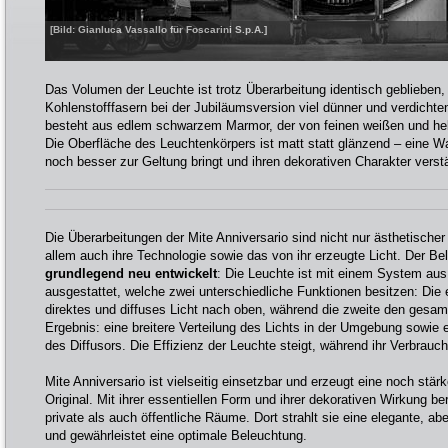
[Bild: Gianluca Vassallo für Foscarini S.p.A.]
Das Volumen der Leuchte ist trotz Überarbeitung identisch geblieben,
Kohlenstofffasern bei der Jubiläumsversion viel dünner und verdichte
besteht aus edlem schwarzem Marmor, der von feinen weißen und hel
Die Oberfläche des Leuchtenkörpers ist matt statt glänzend – eine Wa
noch besser zur Geltung bringt und ihren dekorativen Charakter verstä
Die Überarbeitungen der Mite Anniversario sind nicht nur ästhetischer
allem auch ihre Technologie sowie das von ihr erzeugte Licht. Der Be
grundlegend neu entwickelt
: Die Leuchte ist mit einem System au
ausgestattet, welche zwei unterschiedliche Funktionen besitzen: Die er
direktes und diffuses Licht nach oben, während die zweite den gesam
Ergebnis: eine breitere Verteilung des Lichts in der Umgebung sowie 
des Diffusors. Die Effizienz der Leuchte steigt, während ihr Verbrauch
Mite Anniversario ist vielseitig einsetzbar und erzeugt eine noch stär
Original. Mit ihrer essentiellen Form und ihrer dekorativen Wirkung be
private als auch öffentliche Räume. Dort strahlt sie eine elegante, a
und gewährleistet eine optimale Beleuchtung.