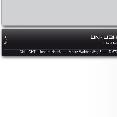
ON-LIGHT | Licht im Netz®
— Moritz-Walther-Weg 3
— D-673