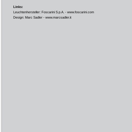
Links:
Leuchtenhersteller: Foscarini S.p.A. -
www.foscarini.com
Design: Marc Sadler -
www.marcsadler.it