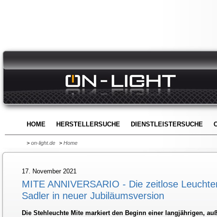
HOME
HERSTELLERSUCHE
DIENSTLEISTERSUCHE
>
on-light.de
>
Home
17. November 2021
MITE ANNIVERSARIO - Die zeitlose Leuchte
Sadler in neuer Jubiläumsversion
Die Stehleuchte Mite markiert den Beginn einer langjährigen, a