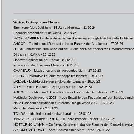
Weitere Beiträge zum Thema:
Eine Ikone feiert Jubiläum - 15 Jahre Allegretto
- 11.10.24
Foscarini präsentiert Buds Cipria
- 25.09.24
SPOKES AMBIENT - Neue dynamische Steuerung ermöglicht individuelle Lichtsti
ANOOR - Funktion und Dekoration in der Essenz der Architektur
- 27.06.24
HOBA - Industrielle Produktion auf der Suche nach der "perfekten Unvollkommenhei
30 Jahre HAVANA
- 18.12.23
Handwerkskunst an der Decke
- 05.12.23
Foscarini in der Triennale Mailand
- 16.11.23
CHAPEAUX - Magisches und schwebendes Licht
- 27.10.23
FLEUR - Dekorative Leuchte mit doppelter Identität
- 28.09.23
BRIDGE - Licht-Brücke von skulpturaler Eleganz
- 16.06.23
VITE 2 – Wenn Häuser zu Spiegeln werden
- 02.06.23
ANOOR - Funktion und Dekoration in der Essenz der Architektur
- 02.05.23
Mailänder Designwoche 2023 - Neue Entwürfe von Foscarini auf der Euroluce und
Neue Foscarini Kollektionen zur Milano Design Week 2023
- 16.03.23
Raum für Kreativität
- 27.01.23
TONDA - Lichtskulptur mit Unikatcharakter
- 23.01.23
1992-2022 - 30 Jahre ORBITAL, 30 Jahre kreative Freiheit
- 02.12.22
NOTTURNO LAVIANI - Ein freies Kunstwerk, das die Flamme der Kreativität weiter
APLOMB ANTHRAZIT - Vom Charme einer Nicht-Farbe
- 26.10.22