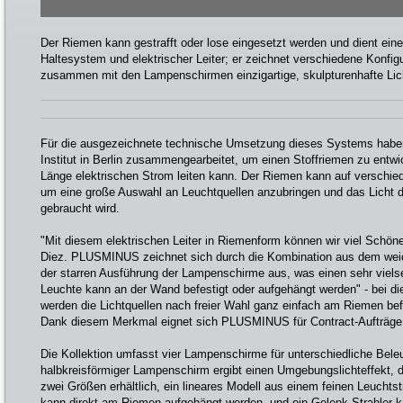
Der Riemen kann gestrafft oder lose eingesetzt werden und dient eine
Haltesystem und elektrischer Leiter; er zeichnet verschiedene Konfig
zusammen mit den Lampenschirmen einzigartige, skulpturenhafte Licht
Für die ausgezeichnete technische Umsetzung dieses Systems haben
Institut in Berlin zusammengearbeitet, um einen Stoffriemen zu entwi
Länge elektrischen Strom leiten kann. Der Riemen kann auf verschie
um eine große Auswahl an Leuchtquellen anzubringen und das Licht d
gebraucht wird.
"Mit diesem elektrischen Leiter in Riemenform können wir viel Schön
Diez. PLUSMINUS zeichnet sich durch die Kombination aus dem wei
der starren Ausführung der Lampenschirme aus, was einen sehr vielseit
Leuchte kann an der Wand befestigt oder aufgehängt werden" - bei 
werden die Lichtquellen nach freier Wahl ganz einfach am Riemen b
Dank diesem Merkmal eignet sich PLUSMINUS für Contract-Aufträge 
Die Kollektion umfasst vier Lampenschirme für unterschiedliche Bele
halbkreisförmiger Lampenschirm ergibt einen Umgebungslichteffekt, di
zwei Größen erhältlich, ein lineares Modell aus einem feinen Leuchts
kann direkt am Riemen aufgehängt werden, und ein Gelenk-Strahler 