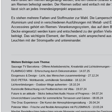
am Riemen befestigt werden. Der Riemen selbst wird einfach mit der
lässt sich an jedes Innendesignprojekt anpassen.
Es stehen mehrere Farben und Stoffmuster zur Wahl. Die Lampensc
Aluminium und sind in verschiedenen Ausführungen mit Metall- und Er
Accessoires gehört ein Riemen- Verankerungssystem, das auf dem B
Decke eingesetzt werden kann und entscheidend zu der großen Vielsei
beiträgt. Das wichtigste Element, der Riemen, sieht ansprechend aus 
Leuchten mit der Stromquelle und untereinander.
Weitere Beiträge zum Thema:
Sauvage TV Barcelona - Offene Arbeitsbereiche, Kreativität und Lichtstimmungen
-
FLAMINGO MINI - Erforschung durch Dekonstruktion
- 14.07.25
Essgenuss & Design - Licht, das Menschen zusammenbringt
- 27.12.24
DUO PETRA - Wohltuende, umhüllende Sensibilität
- 18.12.24
Lichtverbindungen - Outdoor-Wege aufwerten
- 18.10.24
Kunstvolle Beleuchtung von Poolbereichen mit Vibia
- 19.07.24
Future is an attitude - Sticks beleuchtet Audis House of Progress
- 04.07.24
Unverzichtbare Leuchten für sommerliche Terrassen und Gärten
- 08.05.24
The Orac Experience - Die Kunst der Atmosphärengestaltung
- 26.04.24
Polestar Wien - Frische und flexible Atmosphäre mit PLUSMINUS
- 13.03.24
Mayfair Pendelleuchten beleuchten private Momente und gastronomische Genüsse