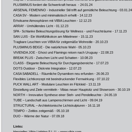
PLUSMINUS fordert die Schwerkraft heraus
- 24.01.24
ARSENAL FEMENINO - Industrieller Stil trifft auf gemütliche Beleuchtung
- 03.01.24
CASA SV - Modern und minimalistisch erhellt
- 14.12.23
Erholsame Atmosphären mit VIBIA Leuchten
- 12.12.23
ARRAY - Umhüllendes Licht
- 01.12.23
SPA - Schlanke Beleuchtungslösung für Wellness - und Feuchträume
- 17.11.23
SAN LUIS - Ein Wohlfühlkokon am Mittelmeer
- 15.11.23
Tragbare Leuchten von VIBIA für zeitgemäße Wohnstile
- 20.10.23
PLUSMINUS BEIGE - Die natürlichste Wahl
- 05.10.23
VIVIENDA JOE - Ghost und Flamingo reisen nach Uruguay
- 22.08.23
BREAK PLUS - Zwischen Licht und Schatten
- 10.08.23
CLASS - Elegante Beleuchtung für Durchgangsbereiche
- 17.07.23
DOTS Outdoor - Diskrete Integration
- 12.07.23
CASA SABADELL - Räumliche Dynamiken neu erfunden
- 26.06.23
Flexibles Lichtkonzept mit beeindruckender Fernwirkung
- 07.10.22
PUCK WALL ART - Modulare Leuchten im Filzkleid
- 13.11.19
Einstellung und Ziele vermitteln - Vibias neuer Hauptsitz und Showroom
- 30.10.19
NORTH – Innovative Synthese einer Steh- und Pendelleuchte
- 24.05.19
TUBE – Landschaft aus Lampenschirmen und Licht
- 09.04.19
STRUCTURAL – Architektonische Lichtskulpturen
- 16.11.18
TEMPO – Zeitlos zeitgemäß
- 05.10.18
DUO – Wärme der Natur
- 07.09.18
Links:
Hersteller: Vibia Lighting S.L.U. -
www.vibia.com