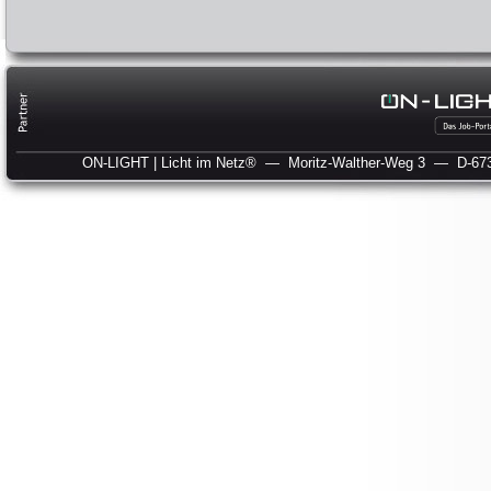
ON-LIGHT | Licht im Netz®
— Moritz-Walther-Weg 3
— D-673