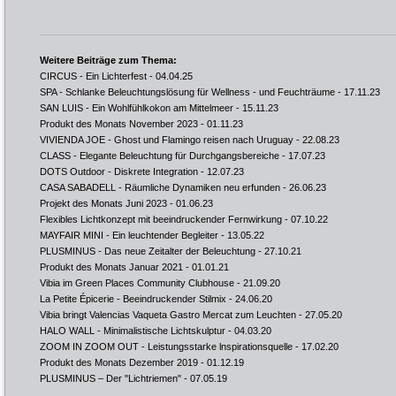
Weitere Beiträge zum Thema:
CIRCUS - Ein Lichterfest
- 04.04.25
SPA - Schlanke Beleuchtungslösung für Wellness - und Feuchträume
- 17.11.23
SAN LUIS - Ein Wohlfühlkokon am Mittelmeer
- 15.11.23
Produkt des Monats November 2023
- 01.11.23
VIVIENDA JOE - Ghost und Flamingo reisen nach Uruguay
- 22.08.23
CLASS - Elegante Beleuchtung für Durchgangsbereiche
- 17.07.23
DOTS Outdoor - Diskrete Integration
- 12.07.23
CASA SABADELL - Räumliche Dynamiken neu erfunden
- 26.06.23
Projekt des Monats Juni 2023
- 01.06.23
Flexibles Lichtkonzept mit beeindruckender Fernwirkung
- 07.10.22
MAYFAIR MINI - Ein leuchtender Begleiter
- 13.05.22
PLUSMINUS - Das neue Zeitalter der Beleuchtung
- 27.10.21
Produkt des Monats Januar 2021
- 01.01.21
Vibia im Green Places Community Clubhouse
- 21.09.20
La Petite Épicerie - Beeindruckender Stilmix
- 24.06.20
Vibia bringt Valencias Vaqueta Gastro Mercat zum Leuchten
- 27.05.20
HALO WALL - Minimalistische Lichtskulptur
- 04.03.20
ZOOM IN ZOOM OUT - Leistungsstarke lnspirationsquelle
- 17.02.20
Produkt des Monats Dezember 2019
- 01.12.19
PLUSMINUS – Der "Lichtriemen"
- 07.05.19