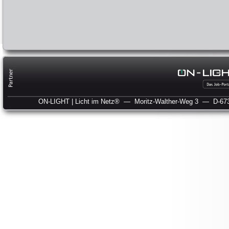
ON-LIGHT | Licht im Netz®
— Moritz-Walther-Weg 3
— D-673