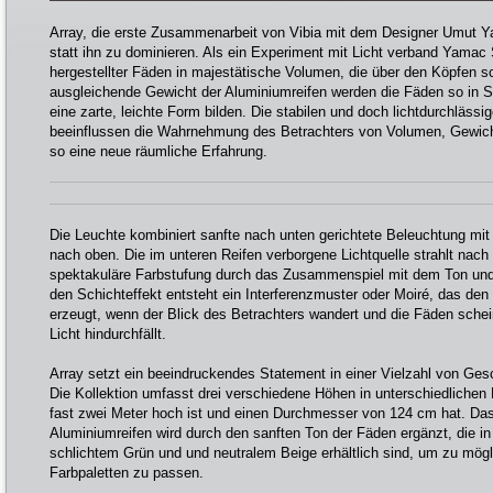
Array, die erste Zusammenarbeit von Vibia mit dem Designer Umut Y
statt ihn zu dominieren. Als ein Experiment mit Licht verband Yamac
hergestellter Fäden in majestätische Volumen, die über den Köpfen 
ausgleichende Gewicht der Aluminiumreifen werden die Fäden so in 
eine zarte, leichte Form bilden. Die stabilen und doch lichtdurchläss
beeinflussen die Wahrnehmung des Betrachters von Volumen, Gewich
so eine neue räumliche Erfahrung.
Die Leuchte kombiniert sanfte nach unten gerichtete Beleuchtung mi
nach oben. Die im unteren Reifen verborgene Lichtquelle strahlt nach 
spektakuläre Farbstufung durch das Zusammenspiel mit dem Ton und
den Schichteffekt entsteht ein Interferenzmuster oder Moiré, das d
erzeugt, wenn der Blick des Betrachters wandert und die Fäden schei
Licht hindurchfällt.
Array setzt ein beeindruckendes Statement in einer Vielzahl von Ge
Die Kollektion umfasst drei verschiedene Höhen in unterschiedlichen
fast zwei Meter hoch ist und einen Durchmesser von 124 cm hat. Da
Aluminiumreifen wird durch den sanften Ton der Fäden ergänzt, die 
schlichtem Grün und und neutralem Beige erhältlich sind, um zu mög
Farbpaletten zu passen.