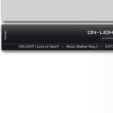
ON-LIGHT | Licht im Netz®
— Moritz-Walther-Weg 3
— D-673