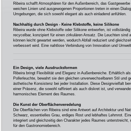
Ribeira schafft Atmosphären für den Außenbereich, das Gastgewerb
weichen Linien und ausgewogenen Proportionen treten in einen Dial
Umgebungen, die sich sowohl elegant als auch einladend anfühlen.
Nachhaltig durch Design - Keine Klebstoffe, keine Silikone
Ribeira wurde ohne Klebstoffe oder Silikone entworfen, ist vollständig 
recycelbar, konzipiert für einen zirkulären Ansatz. Die Leuchten sind 
können leicht gewartet werden, wodurch Abfall reduziert und gleichzeit
verbessert wird. Eine nahtlose Verbindung von Innovation und Umwel
Ein Design, viele Ausdrucksformen
Ribeira bringt Flexibilität und Eleganz in Außenbereiche. Erhältlich a
Pollerleuchte, bewahrt sie den gleichen unverwechselbaren Stil und g
ästhetische Konsistenz bei jeder Installation. Diese Designvielfalt b
einer Präsenz, die sowohl raffiniert als auch diskret ist, und verwandel
harmonisches Element des Raumes.
Die Kunst der Oberflächenveredelung
Die Oberflächen von Ribeira sind eine Antwort auf Architektur und Na
Schwarz, essentielles Grau, erdiges Rost und lebhaftes Lehmrot. Eine
integriert und gleichzeitig den Charakter jedes Raumes unterstreicht,
für den Gastronomiebereich.