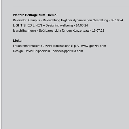
Weitere Beiträge zum Thema:
Beiersdorf Campus - Beleuchtung folgt der dynamischen Gestaltung
- 09.10.24
LIGHT SHED LINEN – Designing wellbeing
- 14.03.24
Isarphilharmonie - Spürbares Licht für den Konzertsaal
- 13.07.23
Links:
Leuchtenhersteller: iGuzzini illuminazione S.p.A -
www.iguzzini.com
Design: David Chipperfield -
davidchipperfield.com