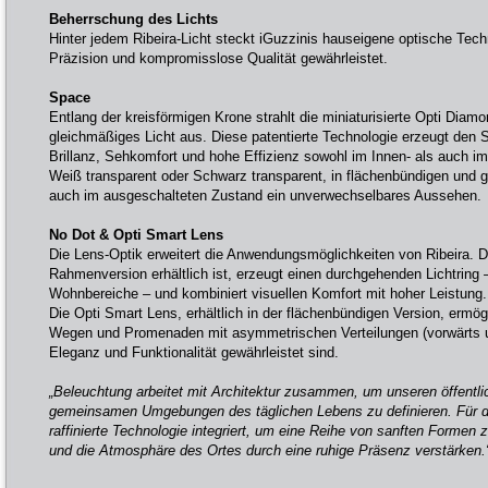
Beherrschung des Lichts
Hinter jedem Ribeira-Licht steckt iGuzzinis hauseigene optische Tech
Präzision und kompromisslose Qualität gewährleistet.
Space
Entlang der kreisförmigen Krone strahlt die miniaturisierte Opti Diam
gleichmäßiges Licht aus. Diese patentierte Technologie erzeugt den S
Brillanz, Sehkomfort und hohe Effizienz sowohl im Innen- als auch im
Weiß transparent oder Schwarz transparent, in flächenbündigen und 
auch im ausgeschalteten Zustand ein unverwechselbares Aussehen.
No Dot & Opti Smart Lens
Die Lens-Optik erweitert die Anwendungsmöglichkeiten von Ribeira. Di
Rahmenversion erhältlich ist, erzeugt einen durchgehenden Lichtring 
Wohnbereiche – und kombiniert visuellen Komfort mit hoher Leistung.
Die Opti Smart Lens, erhältlich in der flächenbündigen Version, ermögl
Wegen und Promenaden mit asymmetrischen Verteilungen (vorwärts un
Eleganz und Funktionalität gewährleistet sind.
„Beleuchtung arbeitet mit Architektur zusammen, um unseren öffentl
gemeinsamen Umgebungen des täglichen Lebens zu definieren. Für di
raffinierte Technologie integriert, um eine Reihe von sanften Formen 
und die Atmosphäre des Ortes durch eine ruhige Präsenz verstärken.“