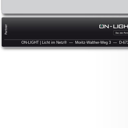
ON-LIGHT | Licht im Netz®
— Moritz-Walther-Weg 3
— D-673