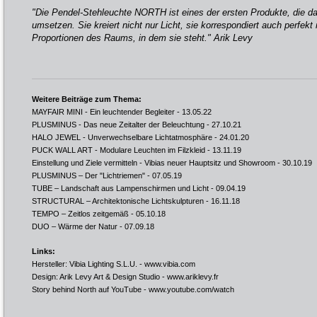
"Die Pendel-Stehleuchte NORTH ist eines der ersten Produkte, die d
umsetzen. Sie kreiert nicht nur Licht, sie korrespondiert auch perfekt
Proportionen des Raums, in dem sie steht." Arik Levy
Weitere Beiträge zum Thema:
MAYFAIR MINI - Ein leuchtender Begleiter
- 13.05.22
PLUSMINUS - Das neue Zeitalter der Beleuchtung
- 27.10.21
HALO JEWEL - Unverwechselbare Lichtatmosphäre
- 24.01.20
PUCK WALL ART - Modulare Leuchten im Filzkleid
- 13.11.19
Einstellung und Ziele vermitteln - Vibias neuer Hauptsitz und Showroom
- 30.10.19
PLUSMINUS – Der "Lichtriemen"
- 07.05.19
TUBE – Landschaft aus Lampenschirmen und Licht
- 09.04.19
STRUCTURAL – Architektonische Lichtskulpturen
- 16.11.18
TEMPO – Zeitlos zeitgemäß
- 05.10.18
DUO – Wärme der Natur
- 07.09.18
Links:
Hersteller: Vibia Lighting S.L.U. -
www.vibia.com
Design: Arik Levy Art & Design Studio -
www.ariklevy.fr
Story behind North auf YouTube -
www.youtube.com/watch