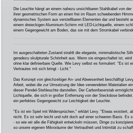
Die Leuchte hängt an einem nahezu unsichtbaren Stahlkabel von der 
ihrer geometrischen Form an einen frei im Raum schwebenden Himmels
dynamisches System aus verstellbaren Elementen dar und besteht aus
einem dreieckigen Aluminium-Schirm mit LED-Lichtquelle, einem sch
einem Gegengewicht am Boden, das sie mit dem Stromkabel verbind
Im ausgeschalteten Zustand strahlt die elegante, minimalistische Sil
geradezu skulpturale Schönheit aus. Wenn sie eingeschaltet ist, wir
ohne klar definierbare Quelle. Wie Levy selbst es formuliert: "Es ist e
Vertrautes mit sich bringt - Licht."
Das Konzept von gleichzeitiger An- und Abwesenheit beschäftigt Levy
Arbeit, wobei die zur Umsetzung der Idee verwendeten Materialien ein
dieser Pendel-Stehleuchte darstellen. Der Carbonfaserstab ermöglicht
Lichtquelle, die sich in großer Entfernung von der Steckdose befinde
ein perfektes Gegengewicht zur Leichtigkeit der Leuchte.
"Es ist ein Spiel mit Widersprüchen," erklärt Levy. "Etwas existiert, ab
nicht. Es ist sehr leicht und ruht doch auf einer schweren Basis. Es 
- so wie wir alle die Fähigkeit entwickeln müssen, Dinge zu konzipiere
so unsere eigenen Mikroräume der Vertrautheit und Intimität zu schaf