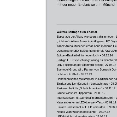
mit der neuen Erlebniswelt in München
Weitere Beiträge zum Thema:
Esplanade der Allianz Arena erstrahlt in neuem L
„Licht an“ - Allianz Arena in kräftigerem FC Bay
Allianz Arena München erhält neue moderne Lic
Dynamische LED-Beleuchtung für die Allianz Ar
Spitzen-Basketball im neuen Licht
- 04.12.14
Farbige LED Beleuchtungslösung für den Wem
LED Flutlicht an der Stamford Bridge
- 27.08.14
Zumtobel Group wird Partner von Borussia Do
Licht trifft Fußball
- 09.12.13
Lichttechnisches Meisterwerk in Sixtinischer Ka
Einzigartige Lichtlösung im Lenbachhaus
- 08.0
Partnerschaft für „Solarlichtzentren“
- 30.11.12
Grüne Wiesn im Hippodrom
- 21.09.12
Internationale Fußballkunst in brillantem Licht
- 
Klassenbester im LED-Lampen-Test
- 03.09.12
Einfach und schnell auf LED umrüsten
- 09.08.
Neues Wahrzeichen beleuchtet
- 05.07.12
LED-Module zeigen den Weg
- 22.06.12