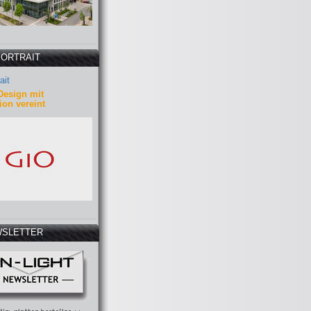
PORTRAIT
ait
Design mit
ion vereint
SLETTER