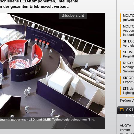
erschiedene LED-Komponenten, intelligente
 der gesamten Erlebniswelt verbaut.
Bildübersicht
MOLTO 
(m/w/d)
MOLTO
Accoun
Industr
SITEC
Vertrie
SCHMI
Projekt
RUCO L
Manager
Sanieru
SIGOR L
Export 
LTS Li
Lightin
Weitere 
AKT
BR
rena mit modernster LED- und OLED-Technologie beleuchten [Bild:
VUOTA - L
kommt