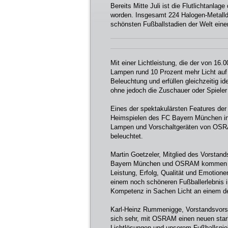
Bereits Mitte Juli ist die Flutlichtanl
worden. Insgesamt 224 Halogen-Metalld
schönsten Fußballstadien der Welt ein
Mit einer Lichtleistung, die der von 1
Lampen rund 10 Prozent mehr Licht auf d
Beleuchtung und erfüllen gleichzeitig i
ohne jedoch die Zuschauer oder Spieler
Eines der spektakulärsten Features der 
Heimspielen des FC Bayern München in e
Lampen und Vorschaltgeräten von OSR
beleuchtet.
Martin Goetzeler, Mitglied des Vorsta
Bayern München und OSRAM kommen zw
Leistung, Erfolg, Qualität und Emotione
einem noch schöneren Fußballerlebnis i
Kompetenz in Sachen Licht an einem de
Karl-Heinz Rummenigge, Vorstandsvors
sich sehr, mit OSRAM einen neuen star
Lichtlösungen und unserem Fußballspiel