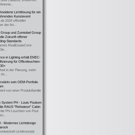
Casa Catasüs, entworfen
Antonio...
eiderte Lichtlösung für ein
führendes Kunstevent
ab 2026 offizieller
er der Art...
t Group und Zumtobel Group
 die Zukunft offener
ding-Standards
mes RealEstateCore-
Die...
ce in Lighting erhält ENEC-
fizierung für Officeleuchten-
730+
heit in der Planung, mehr
 im...
erstärkt sein OEM-Portfolio
ium
wird von einer Produktfamilie
e System PH - Louis Poulsen
 die RAUS "Rehwiese" Cabin
lte PH-Leuchten von Poul
n...
al - Modernes Lichtdesign
 Barock
entwickelt Lichtkonzept