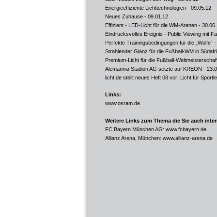
Energieeffiziente Lichttechnologien
- 09.05.12
Neues Zuhause
- 09.01.12
Effizient - LED-Licht für die WM-Arenen
- 30.06
Eindrucksvolles Ereignis - Public Viewing mit 
Perfekte Trainingsbedingungen für die „Wölfe“
-
Strahlender Glanz für die Fußball-WM in Südafr
Premium-Licht für die Fußball-Weltmeisterschaf
Alemannia Stadion AG setzte auf KREON
- 23.
licht.de stellt neues Heft 08 vor: Licht für Spor
Links:
www.osram.de
Weitere Links zum Thema die Sie auch inte
FC Bayern München AG:
www.fcbayern.de
Allianz Arena, München:
www.allianz-arena.de