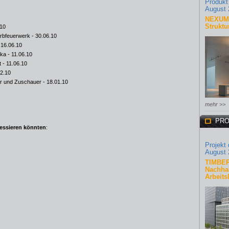
Produkt
August 
NEXUM 
Struktu
.10
Farbfeuerwerk
- 30.06.10
 16.06.10
ika
- 11.06.10
t
- 11.06.10
02.10
tler und Zuschauer
- 18.01.10
mehr >>
PRO
ressieren könnten
:
Projekt
August 
TIMBER
Nachhal
Arbeits