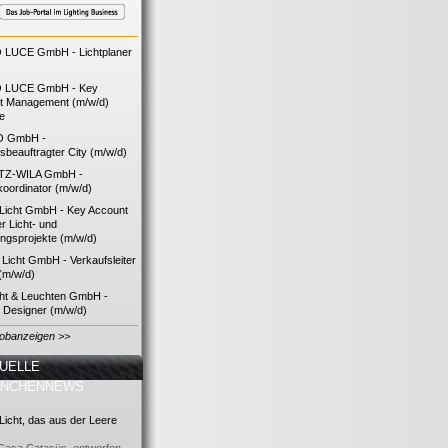
LUCE GmbH - Lichtplaner
 LUCE GmbH - Key
t Management (m/w/d)
ie
O GmbH -
bsbeauftragter City (m/w/d)
TZ-WILA GmbH -
koordinator (m/w/d)
icht GmbH - Key Account
 Licht- und
ngsprojekte (m/w/d)
icht GmbH - Verkaufsleiter
(m/w/d)
cht & Leuchten GmbH -
g Designer (m/w/d)
Jobanzeigen >>
UELLE
ANCHENNEWS
icht, das aus der Leere