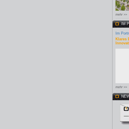
mehr >>
IM 
Im Portr
Klares 
Innovat
mehr >>
NEW