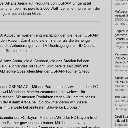
Im Haus 
age der Allianz Arena auf Produkte von OSRAM umgerüstet
von Jose 
ampflampen mit jeweils 2.000 Watt verleihen nun einem der
Maßgeschn
en ganz besonderen Glanz.
weltweit 
ERCO ist 
Lichtpartn
Fagerhul
6.000 Autoscheinwerfern entspricht, bringen die neuen OSRAM
gestalten
Smartbuil
en Rasen. Damit sind sie effizienter als die bisherige
Gemeinsa
deal die Anforderungen von TV-Übertragungen in HD-Qualität,
Projekt - 
 im Stadion zu blenden.
Performan
VDE-Zerti
Allianz-Arena, die Außenhaut, die das Stadion bei den
Serie SL
in leuchtendes rot taucht, wird bereits seit 2005 mit
Mehr Frei
Sicherheit
AM sowie Spezialleuchten der OSRAM-Tochter Siteco
Signify v
mit Xitan
Xitanium 
nds der OSRAM AG: „Mit der Partnerschaft zwischen dem FC
zu einer...
ei Münchner Marken zusammen, die weltweit für
n stehen. Mit unseren Produkten tragen wir unmittelbar zu
100 Jahr
gestaltet
n der Allianz Arena bei. So dokumentieren wir unsere
Ausgewäh
r mittlerweile bekanntesten Bauwerke Europas.“
Henningse
Orelli Sa
itzender der FC Bayern München AG: „Der FC Bayern freut
trifft auf
ken Partner gewonnen zu haben. Mit ihren innovativen
Zumtobel 
 bringen wir die Allianz Arena nun zum Leuchten und werden