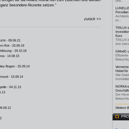
und...
 ganz besondere Akzente setzen.“
LUNELLE 
Porzellan
Architekt
zurück >>
im...
TRILUX st
Investiti
Euro
TRILUX i
icht
- 09.06.21
drei Jahre
ern-Rot
- 20.09.19
htlösung
- 29.10.18
GModG un
Effizient
ena
- 14.08.15
Beleuchtu
bley-Bogen
- 25.09.14
Vernetzte
Hebel für
Wie Daten
rtmund
- 15.08.14
Immobilie
NORKA we
pelle
- 04.11.13
Geschäfts
5.13
Der Herst
Beleuchtu
09.09.12
Weitere 
PRO
12