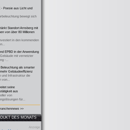
- Poesie aus Licht und
urbeleuchtung bewegt sich
ärkt Standort Arnsberg mit
onen von über 80 Millionen
nvestiert in den kommenden
n...
d EPBD in der Anwendung
e Gebäude mit vernetzter
ng -...
 Beleuchtung als smarter
 mehr Gebäudeeffizienz
 und Infrastruktur die
n von...
itet seine
tätigkeit aus
eller von
ngslösungen für...
Branchennews >>
DUKT DES MONATS
Anzeige