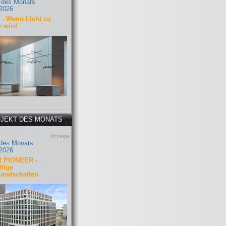
 des Monats
2026
- Wenn Licht zu
r wird
JEKT DES MONATS
Anzeige
 des Monats
2026
 PIONEER -
tige
landschaften