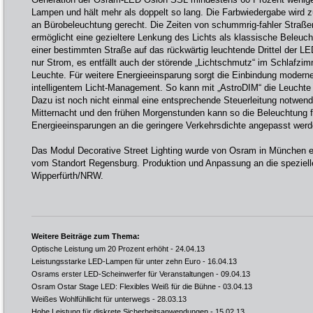
Lampen und hält mehr als doppelt so lang. Die Farbwiedergabe wird
an Bürobeleuchtung gerecht. Die Zeiten von schummrig-fahler Straße
ermöglicht eine gezieltere Lenkung des Lichts als klassische Beleuch
einer bestimmten Straße auf das rückwärtig leuchtende Drittel der LE
nur Strom, es entfällt auch der störende „Lichtschmutz“ im Schlafzim
Leuchte. Für weitere Energieeinsparung sorgt die Einbindung moderne
intelligentem Licht-Management. So kann mit „AstroDIM“ die Leuchte 
Dazu ist noch nicht einmal eine entsprechende Steuerleitung notwend
Mitternacht und den frühen Morgenstunden kann so die Beleuchtung f
Energieeinsparungen an die geringere Verkehrsdichte angepasst werd
Das Modul Decorative Street Lighting wurde von Osram in München 
vom Standort Regensburg. Produktion und Anpassung an die spezielle
Wipperfürth/NRW.
Weitere Beiträge zum Thema:
Optische Leistung um 20 Prozent erhöht
- 24.04.13
Leistungsstarke LED-Lampen für unter zehn Euro
- 16.04.13
Osrams erster LED-Scheinwerfer für Veranstaltungen
- 09.04.13
Osram Ostar Stage LED: Flexibles Weiß für die Bühne
- 03.04.13
Weißes Wohlfühllicht für unterwegs
- 28.03.13
Hohe Leistung für diskrete Sicherheitsanwendungen
- 15.02.13