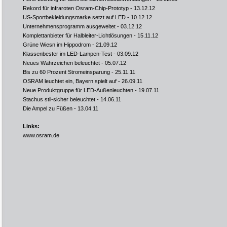
Rekord für infraroten Osram-Chip-Prototyp
- 13.12.12
US-Sportbekleidungsmarke setzt auf LED
- 10.12.12
Unternehmensprogramm ausgeweitet
- 03.12.12
Komplettanbieter für Halbleiter-Lichtlösungen
- 15.11.12
Grüne Wiesn im Hippodrom
- 21.09.12
Klassenbester im LED-Lampen-Test
- 03.09.12
Neues Wahrzeichen beleuchtet
- 05.07.12
Bis zu 60 Prozent Stromeinsparung
- 25.11.11
OSRAM leuchtet ein, Bayern spielt auf
- 26.09.11
Neue Produktgruppe für LED-Außenleuchten
- 19.07.11
Stachus stil-sicher beleuchtet
- 14.06.11
Die Ampel zu Füßen
- 13.04.11
Links:
www.osram.de