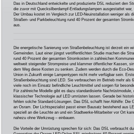
Das in Deutschland entwickelte und produzierte DSL reduziert den St
die zuvor mit Quecksilberdampf-Entladungslampen ausgestattet war,
Der Umbau kostet im Vergleich zur LED-Neuinstallation weniger als 
Straßen- und Parkbeleuchtung rund 40 Prozent der gesamten Strom
aus.
Die energetische Sanierung von Straßenbeleuchtung ist derzeit ein w
Gemeinden. Laut einer jüngst veröffentlichten Studie machen die St
rund 40 Prozent der gesamten Stromkosten in zahlreichen Kommunen
weltweit steigender Strompreise und klammer öffentlicher Kassen, si
dem Weg diese Kosten zu senken. Zudem werden durch die Eco-Desig
Union in Zukunft einige Lampentypen nicht mehr verfügbar sein. Erst
Straßenbeleuchtung sind LED. Sie verbrauchen im Betrieb mehr als 6
viele noch im Einsatz befindliche Leuchtmittel und sorgen für besond
Für zahlreiche Modelle gibt es dazu standardisierte Nachrüstmodule,
klassischer Technologie auf LED umrüsten lassen. Gerade bei histori
fehlen solche Standard-Lösungen. Das DSL schafft hier Abhilfe: Die
an Osram. Der Lichtspezialist passt einen Bausatz bestehend aus L
speziell an die Leuchte an und ein Stadtwerke-Mitarbeiter vor Ort ka
nahezu ohne Werkzeug – einbauen.
Die Vorteile der Umrüstung sprechen für sich: Das DSL verbraucht d
Generation der Osram-LED Oslon SSL mindestens 60 Prozent weniger 