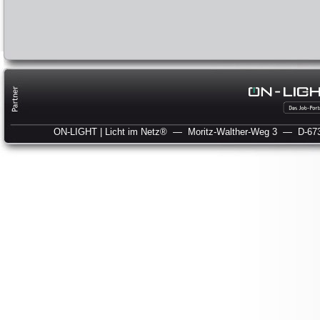
ON-LIGHT | Licht im Netz®
— Moritz-Walther-Weg 3
— D-673