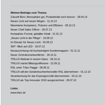
Weitere Beiträge zum Thema:
Zukunft Büro: Atmosphäre gut, Produktivität noch besser
- 28.04.14
Neues Licht auf neuen Wegen
- 11.10.13
Maximierte Kompetenz, Präsenz und Effizienz
- 08.10.13
Neuer Chief Sales Officer
- 26.07.13
Kompaktes Format, geballter Inhalt
- 21.01.13
„Neues Licht in der Pflege“
- 16.08.12
Im Einsatz für Neues Licht
- 02.08.12
360°- Blick auf LED
- 18.07.12
Neuausrichtung mit hochwertigem Kundenmagazin
- 01.11.11
Neuer Zentralverantwortlicher
- 26.10.11
TRILUX Website in neuem Glanz
- 05.10.11
TRILUX startet Bildungsoffensive
- 22.09.11
RSL unter Trilux Flagge
- 06.06.11
TRILUX will den Sonderleuchtenhersteller RSL übernehmen
- 01.12.10
Verantwortung für das Exportgeschäft übernommen
- 03.11.10
TRILUX als Top-Innovator 2010 ausgezeichnet
- 28.07.10
Links:
www.trilux.de