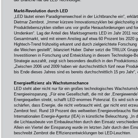
Markt-Revolution durch LED
„LED läutet einen Paradigmenwechsel in der Lichtbranche ein“, erklä
Dietmar Zembrot. „Immer kürzere Innovationszyklen bei gleichzeitig 
Produktlebenszyklen stellen uns vor große Herausforderungen und fo
Umdenken“. Lag der Anteil des Marktsegments LED im Jahr 2011 noc
Gesamtmarkt, wird mit einem Anstieg auf etwa 60 Prozent bis 2020 g
Hightech-Trend frühzeitig erkannt und durch zielgerichtete Forschung
die Weichen gestellt“, bilanziert Huber. Daher setzt die TRILUX Grupp
Investitionen in Forschung und Entwicklung in diesem Technologie-Be
Strategie auszahlt, zeigt sich besonders deutlich in den Produktionsz
„Zwischen 2006 und 2009 haben wir durchschnittlich fünf neue Produk
bis Ende dieses Jahres sind es bereits durchschnittlich 15 pro Jahr“, 
Energieeffizienz als Wachstumschance
LED steht aber nicht nur für ein großes technologisches Wachstumsf
Energieeinsparung. „Für eine Gesellschaft, die mit der ,Energiewende’
Energiequellen strebt, schafft LED enormes Potenzial. Es wird sich 
schärfen, dass Energie, die nicht verbraucht wird, gar nicht erst erze
Zembrot fest. Rund 19 Prozent des weltweiten Energieverbrauchs fli
Internationalen Energie-Agentur (IEA) in künstliche Beleuchtung. „In 
die Lichtausbeute von Einbauleuchten durch den Einsatz verschiedene
Allein ein Viertel der Einsparung wurde im letzten Jahr durch den Ein
beschreibt Zembrot die Effizienzentwicklungen bei LED-Leuchten.