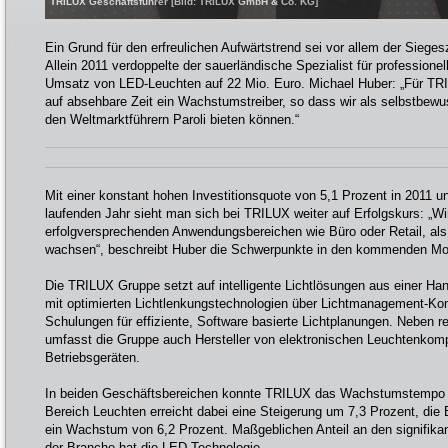
TRILUX Geschäftsführer [Bild: TRILUX GmbH & Co. KG]
Ein Grund für den erfreulichen Aufwärtstrend sei vor allem der Siege
Allein 2011 verdoppelte der sauerländische Spezialist für profession
Umsatz von LED-Leuchten auf 22 Mio. Euro. Michael Huber: „Für TRI
auf absehbare Zeit ein Wachstumstreiber, so dass wir als selbstbewu
den Weltmarktführern Paroli bieten können.“
Mit einer konstant hohen Investitionsquote von 5,1 Prozent in 2011
laufenden Jahr sieht man sich bei TRILUX weiter auf Erfolgskurs: „Wi
erfolgversprechenden Anwendungsbereichen wie Büro oder Retail, als 
wachsen“, beschreibt Huber die Schwerpunkte in den kommenden Mo
Die TRILUX Gruppe setzt auf intelligente Lichtlösungen aus einer Han
mit optimierten Lichtlenkungstechnologien über Lichtmanagement-Ko
Schulungen für effiziente, Software basierte Lichtplanungen. Neben r
umfasst die Gruppe auch Hersteller von elektronischen Leuchtenkom
Betriebsgeräten.
In beiden Geschäftsbereichen konnte TRILUX das Wachstumstempo er
Bereich Leuchten erreicht dabei eine Steigerung um 7,3 Prozent, die 
ein Wachstum von 6,2 Prozent. Maßgeblichen Anteil an den signifika
der Branche hat die LED Technologie.