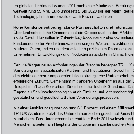
Im globalen Lichtmarkt wurden 2011 nach einer Studie des Beratun
weltweit rund 55 Mrd. Euro umgesetzt. Bis 2020 soll der Markt, getri
Technologie, jährlich um jeweils etwa 5 Prozent wachsen.
Hohe Kundenorientierung, starke Partnerschaften und Internatio
Überdurchschnittliche Chancen sieht die Gruppe auch in den Märkten 
sowie Retail. Hier sollen in Zukunft Key Accounts für eine fokussiert
kundenorientierter Produktinnovationen sorgen. Weitere Investitionen
Mittleren Osten, Indien und dem asiatisch-pazifischen Raum geplant. 
Unternehmen Entwicklungs- und Produktionsstandorte in China, Indien
Den vielfältigen neuen Anforderungen der Branche begegnet TRILUX 
Vernetzung mit spezialisierten Partnern und Institutionen. Sowohl i
den elektronischen Komponenten bilden strategische Partnerschaften 
erfolgreiche Zukunft. Gemeinsam mit anderen Unternehmen aus der 
Beispiel im Zhaga Konsortium für einheitliche Technik-Standards. Da
Zugang zu Schlüsseltechnologien auch Einfluss und Mitsprachemögli
gesetzlichen und gesellschaftlichen Veränderungsprozessen.
Mit einer Ausbildungsquote von rund 6,1 Prozent und einem Millionen
TRILUX Akademie setzt das Unternehmen zudem gezielt auf Know-Ho
Mitarbeitern. Das Unternehmen beschäftigte Ende 2011 weltweit rund 
Menschen arbeiten am Hauptsitz der Gruppe im sauerländischen Arns