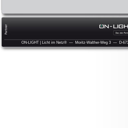
ON-LIGHT | Licht im Netz®
— Moritz-Walther-Weg 3
— D-673