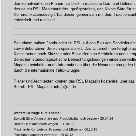
den verantwortlichen Planern Einblick in realisierte Bau- und Beleucht
des neuen RSL Markenauftritts. großgestalten, das Kölner Büro für s
Kommunikationsdesign, hat diesen gemeinsam mit dem Traditionsun
entwickelt und realisiert.
Seit einem halben Jahrhundert ist RSL auf den Bau von Sonderleuch
sowie dekorativen Bereich spezialisiert. Das Unternehmen fertigt pro
Kleinstserien nach Skizzen oder Entwürfen von Architekten und Lichtpl
Bereichen standortspezifische Beleuchtungslösungen einsetzen wollen
Magazin beinhaltet auch Informationen über die Neuausrichtung des
durch die internationale Trilux-Gruppe.
Planer und Architekten können das RSL Magazin kostenfrei über da
Betreff: RSL Magazin,
info(at)rsl.de
Weitere Beiträge zum Thema:
Zukunft Büro: Atmosphäre gut, Produktivität noch besser
- 28.04.14
Neues Licht auf neuen Wegen
- 11.10.13
Maximierte Kompetenz, Präsenz und Effizienz
- 08.10.13
Projektmanagement verstärkt
- 29.07.13