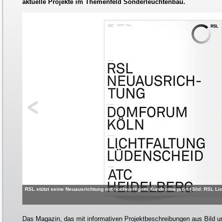
aktuelle Projekte im Themenfeld Sonderleuchtenbau.
RSL stützt seine Neuausrichtung mit hochwertigem Kundenmagazin [Bild: RSL Li
Das Magazin, das mit informativen Projektbeschreibungen aus Bild un