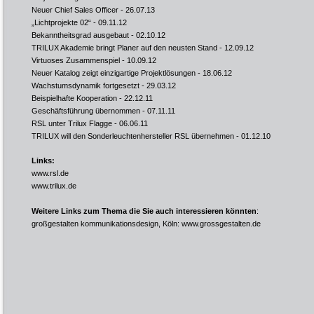
Neuer Chief Sales Officer
- 26.07.13
„Lichtprojekte 02“
- 09.11.12
Bekanntheitsgrad ausgebaut
- 02.10.12
TRILUX Akademie bringt Planer auf den neusten Stand
- 12.09.12
Virtuoses Zusammenspiel
- 10.09.12
Neuer Katalog zeigt einzigartige Projektlösungen
- 18.06.12
Wachstumsdynamik fortgesetzt
- 29.03.12
Beispielhafte Kooperation
- 22.12.11
Geschäftsführung übernommen
- 07.11.11
RSL unter Trilux Flagge
- 06.06.11
TRILUX will den Sonderleuchtenhersteller RSL übernehmen
- 01.12.10
Links:
www.rsl.de
www.trilux.de
Weitere Links zum Thema die Sie auch interessieren könnten
:
großgestalten kommunikationsdesign, Köln:
www.grossgestalten.de