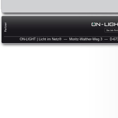
ON-LIGHT | Licht im Netz®
— Moritz-Walther-Weg 3
— D-673