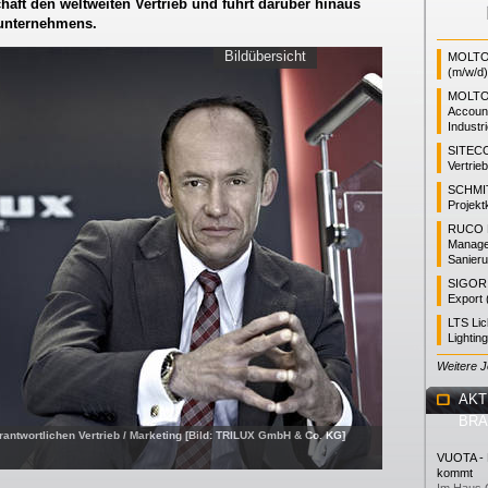
chaft den weltweiten Vertrieb und führt darüber hinaus
sunternehmens.
Bildübersicht
MOLTO 
(m/w/d)
MOLTO
Accoun
Industr
SITEC
Vertrie
SCHMI
Projekt
RUCO L
Manager
Sanieru
SIGOR L
Export 
LTS Li
Lightin
Weitere 
AKT
BR
antwortlichen Vertrieb / Marketing [Bild: TRILUX GmbH & Co. KG]
VUOTA - L
kommt