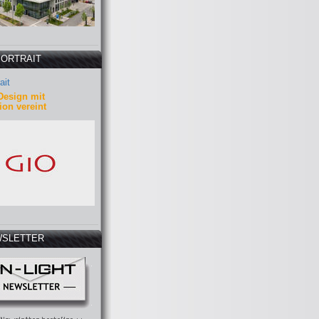
PORTRAIT
ait
Design mit
ion vereint
SLETTER