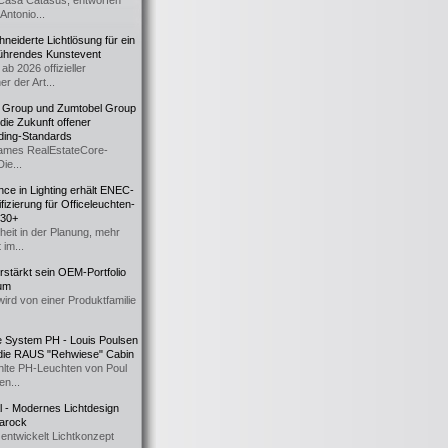
Casa Catasüs, entworfen
Antonio...
eiderte Lichtlösung für ein
führendes Kunstevent
ab 2026 offizieller
er der Art...
t Group und Zumtobel Group
 die Zukunft offener
ding-Standards
mes RealEstateCore-
Die...
ce in Lighting erhält ENEC-
fizierung für Officeleuchten-
730+
heit in der Planung, mehr
 im...
erstärkt sein OEM-Portfolio
ium
wird von einer Produktfamilie
e System PH - Louis Poulsen
 die RAUS "Rehwiese" Cabin
lte PH-Leuchten von Poul
n...
al - Modernes Lichtdesign
 Barock
entwickelt Lichtkonzept