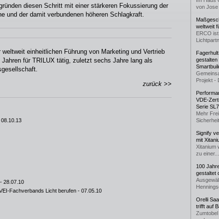
Im Haus 
gründen diesen Schritt mit einer stärkeren Fokussierung der
von Jose 
he und der damit verbundenen höheren Schlagkraft.
Maßgeschn
weltweit 
ERCO ist 
Lichtpartn
r weltweit einheitlichen Führung von Marketing und Vertrieb
Fagerhul
7 Jahren für TRILUX tätig, zuletzt sechs Jahre lang als
gestalten
Smartbuil
gesellschaft.
Gemeinsa
Projekt - 
zurück >>
Performan
VDE-Zerti
Serie SL
Mehr Frei
 08.10.13
Sicherheit
Signify v
mit Xitan
Xitanium 
zu einer...
100 Jahr
gestaltet
Ausgewäh
- 28.07.10
Henningse
VEI-Fachverbands Licht berufen
- 07.05.10
Orelli Sa
trifft auf
Zumtobel 