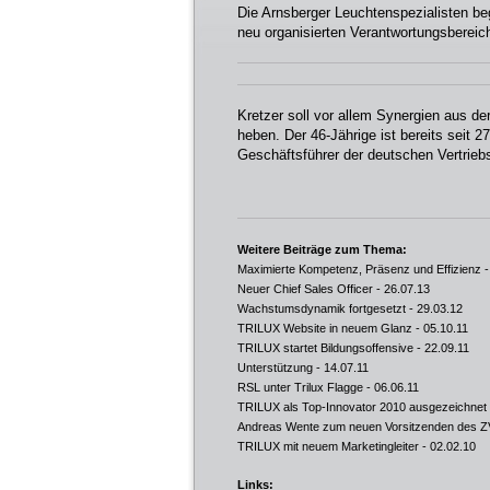
Die Arnsberger Leuchtenspezialisten be
neu organisierten Verantwortungsbereic
Kretzer soll vor allem Synergien aus de
heben. Der 46-Jährige ist bereits seit 2
Geschäftsführer der deutschen Vertriebs
Weitere Beiträge zum Thema:
Maximierte Kompetenz, Präsenz und Effizienz
-
Neuer Chief Sales Officer
- 26.07.13
Wachstumsdynamik fortgesetzt
- 29.03.12
TRILUX Website in neuem Glanz
- 05.10.11
TRILUX startet Bildungsoffensive
- 22.09.11
Unterstützung
- 14.07.11
RSL unter Trilux Flagge
- 06.06.11
TRILUX als Top-Innovator 2010 ausgezeichnet
Andreas Wente zum neuen Vorsitzenden des Z
TRILUX mit neuem Marketingleiter
- 02.02.10
Links: