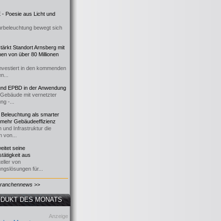
- Poesie aus Licht und
urbeleuchtung bewegt sich
ärkt Standort Arnsberg mit
onen von über 80 Millionen
nvestiert in den kommenden
n...
d EPBD in der Anwendung
e Gebäude mit vernetzter
ng -...
 Beleuchtung als smarter
 mehr Gebäudeeffizienz
 und Infrastruktur die
n von...
itet seine
tätigkeit aus
eller von
ngslösungen für...
Branchennews >>
DUKT DES MONATS
Anzeige