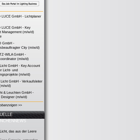
LUCE GmbH - Lichtplaner
 LUCE GmbH - Key
t Management (m/w/d)
ie
O GmbH -
bsbeauftragter City (m/w/d)
TZ-WILA GmbH -
koordinator (m/w/d)
icht GmbH - Key Account
 Licht- und
ngsprojekte (m/w/d)
icht GmbH - Verkaufsleiter
(m/w/d)
cht & Leuchten GmbH -
g Designer (m/w/d)
Jobanzeigen >>
UELLE
ANCHENNEWS
icht, das aus der Leere