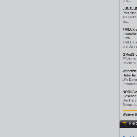
und...
LUNELLE 
Porzellan
Architekt
im...
TRILUX st
Investiti
Euro
TRILUX i
drei Jahre
GModG un
Effizient
Beleuchtu
Vernetzte
Hebel für
Wie Daten
Immobilie
NORKA we
Geschäfts
Der Herst
Beleuchtu
Weitere 
PRO