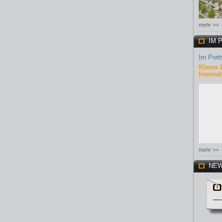
mehr >>
IM 
Im Portr
Klares 
Innovat
mehr >>
NEW