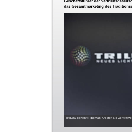
Geschäftsführer der Vertriebsgesells
das Gesamtmarketing des Tradition
TRILUX benennt Thomas Kretzer als Zentralver