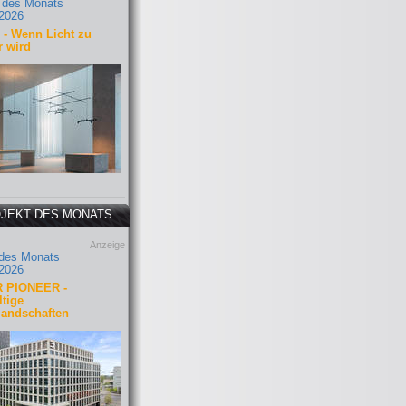
 des Monats
2026
- Wenn Licht zu
r wird
JEKT DES MONATS
Anzeige
 des Monats
2026
 PIONEER -
tige
landschaften