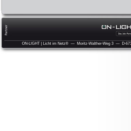
ON-LIGHT | Licht im Netz®
— Moritz-Walther-Weg 3
— D-673