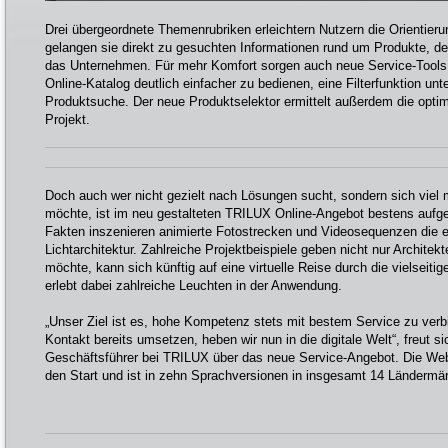
Drei übergeordnete Themenrubriken erleichtern Nutzern die Orientieru
gelangen sie direkt zu gesuchten Informationen rund um Produkte, 
das Unternehmen. Für mehr Komfort sorgen auch neue Service-Tools: 
Online-Katalog deutlich einfacher zu bedienen, eine Filterfunktion unte
Produktsuche. Der neue Produktselektor ermittelt außerdem die opti
Projekt.
Doch auch wer nicht gezielt nach Lösungen sucht, sondern sich viel m
möchte, ist im neu gestalteten TRILUX Online-Angebot bestens auf
Fakten inszenieren animierte Fotostrecken und Videosequenzen die 
Lichtarchitektur. Zahlreiche Projektbeispiele geben nicht nur Archite
möchte, kann sich künftig auf eine virtuelle Reise durch die vielsei
erlebt dabei zahlreiche Leuchten in der Anwendung.
„Unser Ziel ist es, hohe Kompetenz stets mit bestem Service zu verb
Kontakt bereits umsetzen, heben wir nun in die digitale Welt“, freut s
Geschäftsführer bei TRILUX über das neue Service-Angebot. Die Web
den Start und ist in zehn Sprachversionen in insgesamt 14 Ländermä