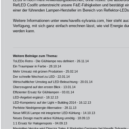
RefLED Coolfit unterstreicht unsere F&E-Fähigkeiten und bestätigt e
einer der führenden Lampen-Hersteller im Bereich von Reflektor-LEDs
Weitere Informationen unter www.havells-sylvania.com, hier steht au
Verfügung, mit sich ganz einfach errechnen lässt, wie viel Energie 
werden kann.
Weitere Beiträge zum Thema:
ToLEDo Retro - Die Glühlampe neu definiert
- 26.11.14
Ein Traumpaar in Farbe
- 28.10.14
Mehr Umsatz mit grünen Produkten
- 25.02.14
Der schnelle Wechsel zu LED
- 22.01.14
Wirtschaftlicher Umstieg auf LED-Beleuchtung
- 20.01.14
Überzeugend auf den ersten Blick
- 13.01.14
Effizienter Ersatz für Glühlampen
- 03.01.14
LED-Angebot ergänzt
- 18.12.13
LED-Kompetenz auf der Light + Building 2014
- 16.12.13
Perfekte Niedrigenergie-Alternative
- 28.11.13
Neue MR16 Lampe mit integrierter LED-Kühlung
- 14.10.13
Neues Design macht aktive Kühlung unnötig
- 18.09.13
1:1 Ersatz für Halogenspots
- 04.09.13
Maximilian Venzke wird Director Sales & Marketing Germany bei Havells Sylvania
-