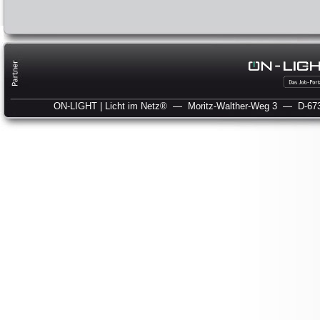
ON-LIGHT | Licht im Netz®
— Moritz-Walther-Weg 3
— D-673