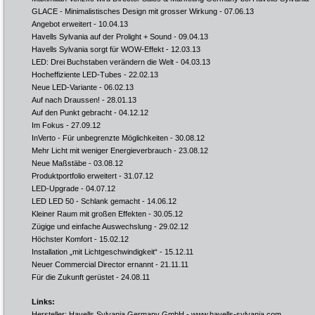
GLACE - Minimalistisches Design mit grosser Wirkung
- 07.06.13
Angebot erweitert
- 10.04.13
Havells Sylvania auf der Prolight + Sound
- 09.04.13
Havells Sylvania sorgt für WOW-Effekt
- 12.03.13
LED: Drei Buchstaben verändern die Welt
- 04.03.13
Hocheffiziente LED-Tubes
- 22.02.13
Neue LED-Variante
- 06.02.13
Auf nach Draussen!
- 28.01.13
Auf den Punkt gebracht
- 04.12.12
Im Fokus
- 27.09.12
InVerto - Für unbegrenzte Möglichkeiten
- 30.08.12
Mehr Licht mit weniger Energieverbrauch
- 23.08.12
Neue Maßstäbe
- 03.08.12
Produktportfolio erweitert
- 31.07.12
LED-Upgrade
- 04.07.12
LED LED 50 - Schlank gemacht
- 14.06.12
Kleiner Raum mit großen Effekten
- 30.05.12
Zügige und einfache Auswechslung
- 29.02.12
Höchster Komfort
- 15.02.12
Installation „mit Lichtgeschwindigkeit“
- 15.12.11
Neuer Commercial Director ernannt
- 21.11.11
Für die Zukunft gerüstet
- 24.08.11
Links:
Hersteller: Havells Sylvania Germany GmbH -
www.havells-sylvania.com