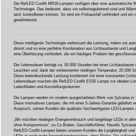
Die RefLED Coolfit MR16-Lampen verfügen über eine automatische W
Technologie. Das bedeutet, dass sie selbstregulierend sind und Wärm
wird, kontrollieren können. So wird ein Frühausfall verhindert und ein 
gewährleistet.
Diese intelligente Technologie verbessert die Leistung, indem sie a
dimmt und so eine perfekte Kombination aus Lichtausbeute und Langle
eine Überhitzung verhindert, die ein häufiges Problem bei geschlosse
Die Lebensdauer beträgt ca. 50.000 Stunden bei einer Lichtausbeute
Leuchten und, dank der verbesserten niedrigen Temperatur, 25.000 S
Diese beeindruckende Leistung kombiniert mit einer konstanten Lich
Lebensdauer machen die RefLED Coolfit ES50 Lampe zur idealen Lös
Ladenfilialen und Ausstellungsräumen.
Die Lampen werden im modern ausgestatteten Werk von Sylvania in Ti
Diese innovativen Lampen, die mit einer 5-Jahres-Garantie geliefert 
Anspruch, seinen Kunden die qualitativ hochwertigsten LED-Lampen z
„Wir möchten niedrigen Energieverbrauch und langlebige LEDs in all
ohne Kompromisse“, so Co Braber, Geschäftsführer, Havells Sylvan
RefLED Coolfit-Lampen bieten unseren Kunden die Langlebigkeit und
LEDs in noch mehr Anwendungsbereichen, ohne Risiko. Die außerorde