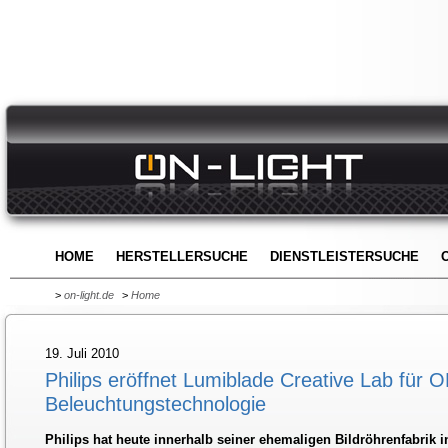
HOME
HERSTELLERSUCHE
DIENSTLEISTERSUCHE
>
on-light.de
>
Home
19. Juli 2010
Philips eröffnet Lumiblade Creative Lab für 
Beleuchtungstechnologie
Philips hat heute innerhalb seiner ehemaligen Bildröhrenfabrik