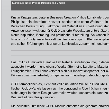
Lumiblade [Bild: Philips Deutschland GmbH]
Kristin Knappstein, Leiterin Business Creation Philips Lumiblade: „D
Philips ist kein abstraktes Konzept, sondern eine echte Werkstatt, i
Bereichen Beleuchtung, Elektronik und Materialien zur Verfügung ste
Anwendungsentwicklung für OLED-basierte Produkte zu unterstützen
bietet Inspiration, Beratung und praktische Hilfestellung. So können 
hinaus zu Prototypen entwickelt werden oder sogar in Kleinserie gehen
ein, selber Erfahrungen mit unseren Lumiblades zu sammeln und dami
Das Philips Lumiblade Creative Lab bietet Ausstellungräume, in dene
ausgestellt werden - und ebenso Werkstätten, eine kuratierte Material
Loungebereich. Das Labor versteht sich als Innovationspartner, der ak
Köpfen zusammenarbeitet, um gemeinsam neuartige Beleuchtungslös
OLED ermöglichen es, Licht auf völlig neuartige Weise in Produkte zu
flachen OLED-Panels lassen sich hervorragend in Oberflächen integri
nicht länger in einem Design ‚versteckt’ werden, sondern sie kann z
Bestandteil des Design werden.
Die neuesten Lumiblade-OLED-Module enthalten die gesamte erforderl