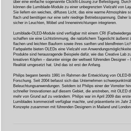
über eine einfache sogenannte Clickfit-Lösung zur Befestigung. Durc
können die Lumiblade-Module zu einer unbegrenzten Vielzahl von L
Sie liefern ein weiches, diffuses Licht, das eine warme Atmosphäre sc
flach und benötigen nur eine sehr niedrige Betriebsspannung. Daher l
sicher in Leuchten, Möbel und Inneneinrichtungen integrieren.
Lumiblade-OLED-Module sind verfügbar mit einem CRI (Farbwiedergab
schaffen sie eine Lichtstimmung, die natürlichem Tageslicht äußerst ä
flachen und leichten Bauform sowie ihres sanften und blendfreien Lic
Farbpalette bieten OLEDs eine Vielzahl von Anwendungsmöglichkeiten
Produkte sind herausragende Beispiele dafür, wie das Creative Lab 
kreativen Köpfen – darunter einige der weltweit führenden Designer – b
Realität umgesetzt hat. Und das ist erst der Anfang.
Philips begann bereits 1991 im Rahmen der Entwicklung von OLED-B
Forschung. Seit 2004 befasst sich das Unternehmen schwerpunktmä
Beleuchtungsanwendungen. Seitdem ist Philips einer der Vorreiter hins
schneller Innovationen auf diesem Gebiet, die anstreben, mit OLED 
mehr von Grund auf zu verändern. Philips war im April 2009 das erst
Lumiblades kommerziell verfügbar machte, und präsentierte im Jahr 2
Konzepte zusammen mit führenden Designern in Mailand und London