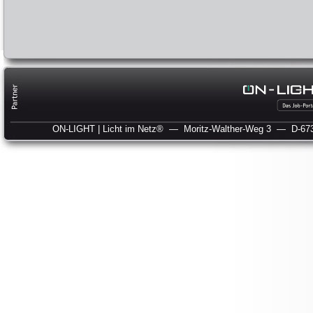
ON-LIGHT | Licht im Netz®
— Moritz-Walther-Weg 3
— D-673