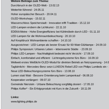
Weitere Beiträge zum Thema:
Durchbruch in der OLED-Welt
- 13.02.13
Weiterhin führend
- 24.05.11
Hoher europäischer Besuch
- 20.04.11
OLED-Workshops
- 15.02.11
Wasserschloss Speicherstadt - Innovation trifft Tradition
- 15.12.10
LED-Lampen erobern die Lichtkunst
- 22.11.10
EDEKA Meine - Hohe Energieeffizienz bei Kühlmöbeln durch LED
- 01.11.10
LED-Lampen für die Wohnraumbeleuchtung
- 20.10.10
Auf Knopfdruck Wohnambiente schaffen
- 14.10.10
Ausgezeichnet - LED-Lampe als bester Ersatz für 60-Watt-Glühlampe
- 24.09.10
Philips Symposium: Urbanes Leben – lebenswerte Städte
- 23.09.10
Philips LED-Lampen - Nachhaltigkeit bedeutet nicht Verzicht
- 17.09.10
Einfach, komfortabel und effizient - Lichtregelsysteme fürs Büro
- 16.09.10
Weltweit erstes Weißlicht-OLED-Modul für direkten Betrieb an Netzspannung
- 14.
Tagfahrlicht - Mercedes-Benz setzt LUXEON Rebel LED von Philips Lumileds ein
- 
Neue LED-Beleuchtungssysteme fürs Büro
- 13.08.10
Lumen statt Watt - Bessere Orientierung beim Lampenkauf
- 06.08.10
Kooperation verlängert
- 09.07.10
Gemeinde Nierstein - Urbane Beleuchtung sorgfältig dosiert
- 17.05.10
Philips Koffer² - Ein Erfolgsprodukt mit Kurs in die Zukunft
- 18.11.09
Links:
www.lighting.philips.de