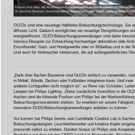
Freuen sich über die 40 Millionen-Euro-Investition in den Aachener OLED-Standort
Dr. Dietrich Bertram, Geschäftsführer Business Center OLED Lighting [Bild: Phil
OLEDs sind eine neuartige Halbleiter-Beleuchtungstechnologie. Sie 
diffuses Licht. Dadurch ermöglichen sie neuartige Designlösungen u
energieeffizient. OLED-Beleuchtungsanwendungen sind daher besonders
Interieur-Designer zur Entwicklung hochwertiger dekorativer oder Amb
Einzelhandel, Gast- und Hotelgewerbe oder im Möbelbau und in der
sind auch für Verbraucher interessant, die auf außergewöhnliches De
„Dank ihrer flachen Bauweise sind OLEDs einfach zu verwenden, so
in Möbel, Wände, Decken oder Fußböden integrieren kann. Und zwar a
anderen Lichtquellen nicht möglich ist“, so Rene van Schooten, Leit
Lampen bei Philips Lighting. „Diese zusätzliche Investition in die OL
Aachen wird die führende Position von Philips bei der Markteinführun
Beleuchtungsinnovationen stärken. So erweitern wir unsere Fähigkeit,
innovative OLED-Beleuchtungsanwendungen anbieten zu können.“
Vor kurzem hat Philips bereits sein Lumiblade Creative Lab in Aachen 
Beleuchtungsdesigner, Leuchtenhersteller und kreative Köpfe eingel
praxisnah selbst zu erleben. Darüber hinaus ist Philips eine Koopera
Produkten mit dem lokalen CERTI-Institut in Florianópolis, Brasilien