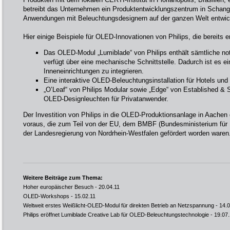
betreibt das Unternehmen ein Produktentwicklungszentrum in Schan
Anwendungen mit Beleuchtungsdesignern auf der ganzen Welt entwic
Hier einige Beispiele für OLED-Innovationen von Philips, die bereits er
Das OLED-Modul „Lumiblade“ von Philips enthält sämtliche no
verfügt über eine mechanische Schnittstelle. Dadurch ist es e
Inneneinrichtungen zu integrieren.
Eine interaktive OLED-Beleuchtungsinstallation für Hotels und
„O’Leaf“ von Philips Modular sowie „Edge“ von Established & S
OLED-Designleuchten für Privatanwender.
Der Investition von Philips in die OLED-Produktionsanlage in Aachen
voraus, die zum Teil von der EU, dem BMBF (Bundesministerium für 
der Landesregierung von Nordrhein-Westfalen gefördert worden waren
Weitere Beiträge zum Thema:
Hoher europäischer Besuch
- 20.04.11
OLED-Workshops
- 15.02.11
Weltweit erstes Weißlicht-OLED-Modul für direkten Betrieb an Netzspannung
- 14.
Philips eröffnet Lumiblade Creative Lab für OLED-Beleuchtungstechnologie
- 19.07