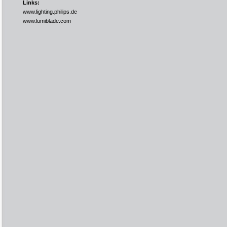
Links:
www.lighting.philips.de
www.lumiblade.com