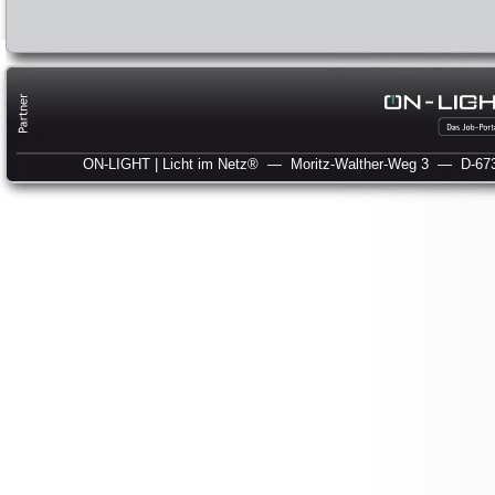
ON-LIGHT | Licht im Netz®
— Moritz-Walther-Weg 3
— D-673