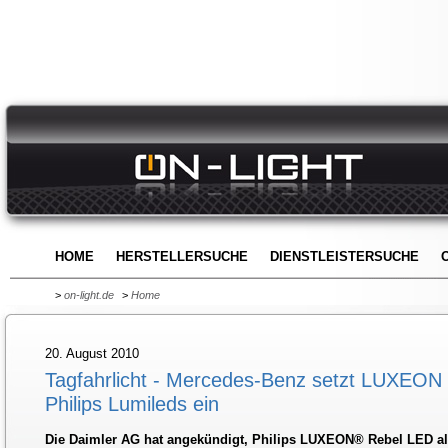
HOME
HERSTELLERSUCHE
DIENSTLEISTERSUCHE
>
on-light.de
>
Home
20. August 2010
Tagfahrlicht - Mercedes-Benz setzt LUXEON
Philips Lumileds ein
Die Daimler AG hat angekündigt, Philips LUXEON® Rebel LED als