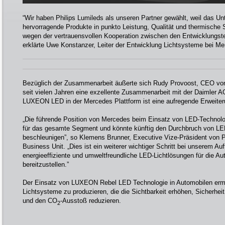
“Wir haben Philips Lumileds als unseren Partner gewählt, weil das U
hervorragende Produkte in punkto Leistung, Qualität und thermische St
wegen der vertrauensvollen Kooperation zwischen den Entwicklungst
erklärte Uwe Konstanzer, Leiter der Entwicklung Lichtsysteme bei M
Bezüglich der Zusammenarbeit äußerte sich Rudy Provoost, CEO von P
seit vielen Jahren eine exzellente Zusammenarbeit mit der Daimler A
LUXEON LED in der Mercedes Plattform ist eine aufregende Erweiteru
„Die führende Position von Mercedes beim Einsatz von LED-Technolog
für das gesamte Segment und könnte künftig den Durchbruch von LED
beschleunigen”, so Klemens Brunner, Executive Vize-Präsident von P
Business Unit. „Dies ist ein weiterer wichtiger Schritt bei unserem Auf
energieeffiziente und umweltfreundliche LED-Lichtlösungen für die Au
bereitzustellen.”
Der Einsatz von LUXEON Rebel LED Technologie in Automobilen ermög
Lichtsysteme zu produzieren, die die Sichtbarkeit erhöhen, Sicherhei
und den CO
-Ausstoß reduzieren.
2