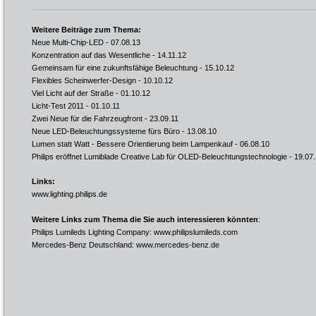
Weitere Beiträge zum Thema:
Neue Multi-Chip-LED
- 07.08.13
Konzentration auf das Wesentliche
- 14.11.12
Gemeinsam für eine zukunftsfähige Beleuchtung
- 15.10.12
Flexibles Scheinwerfer-Design
- 10.10.12
Viel Licht auf der Straße
- 01.10.12
Licht-Test 2011
- 01.10.11
Zwei Neue für die Fahrzeugfront
- 23.09.11
Neue LED-Beleuchtungssysteme fürs Büro
- 13.08.10
Lumen statt Watt - Bessere Orientierung beim Lampenkauf
- 06.08.10
Philips eröffnet Lumiblade Creative Lab für OLED-Beleuchtungstechnologie
- 19.07
Links:
www.lighting.philips.de
Weitere Links zum Thema die Sie auch interessieren könnten
:
Philips Lumileds Lighting Company:
www.philipslumileds.com
Mercedes-Benz Deutschland:
www.mercedes-benz.de