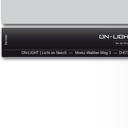
ON-LIGHT | Licht im Netz®
— Moritz-Walther-Weg 3
— D-673