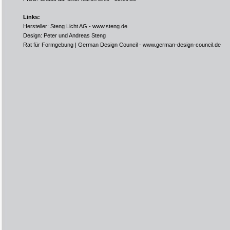
Links:
Hersteller: Steng Licht AG -
www.steng.de
Design: Peter und Andreas Steng
Rat für Formgebung | German Design Council -
www.german-design-council.de