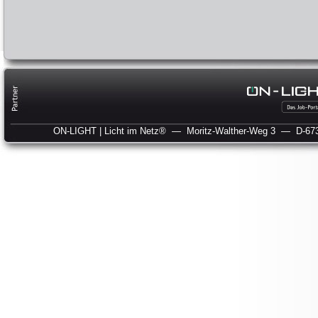
ON-LIGHT | Licht im Netz®
— Moritz-Walther-Weg 3
— D-673