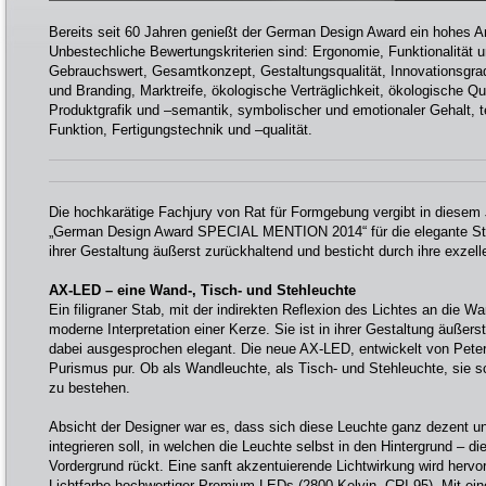
Bereits seit 60 Jahren genießt der German Design Award ein hohes An
Unbestechliche Bewertungskriterien sind: Ergonomie, Funktionalität u
Gebrauchswert, Gesamtkonzept, Gestaltungsqualität, Innovationsgrad
und Branding, Marktreife, ökologische Verträglichkeit, ökologische Qua
Produktgrafik und –semantik, symbolischer und emotionaler Gehalt, t
Funktion, Fertigungstechnik und –qualität.
Die hochkarätige Fachjury von Rat für Formgebung vergibt in dies
„German Design Award SPECIAL MENTION 2014“ für die elegante Sta
ihrer Gestaltung äußerst zurückhaltend und besticht durch ihre exzelle
AX-LED – eine Wand-, Tisch- und Stehleuchte
Ein filigraner Stab, mit der indirekten Reflexion des Lichtes an die Wa
moderne Interpretation einer Kerze. Sie ist in ihrer Gestaltung äußers
dabei ausgesprochen elegant. Die neue AX-LED, entwickelt von Peter
Purismus pur. Ob als Wandleuchte, als Tisch- und Stehleuchte, sie sc
zu bestehen.
Absicht der Designer war es, dass sich diese Leuchte ganz dezent un
integrieren soll, in welchen die Leuchte selbst in den Hintergrund – di
Vordergrund rückt. Eine sanft akzentuierende Lichtwirkung wird herv
Lichtfarbe hochwertiger Premium LEDs (2800 Kelvin, CRI 95). Mit ei