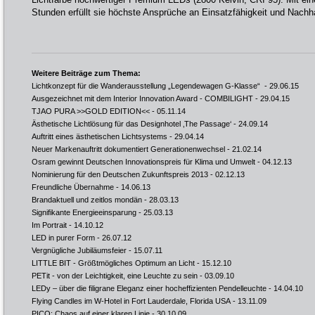
Stunden erfüllt sie höchste Ansprüche an Einsatzfähigkeit und Nachha
Weitere Beiträge zum Thema:
Lichtkonzept für die Wanderausstellung „Legendewagen G-Klasse“
- 29.06.15
Ausgezeichnet mit dem Interior Innovation Award - COMBILIGHT
- 29.04.15
TJAO PURA >>GOLD EDITION<<
- 05.11.14
Ästhetische Lichtlösung für das Designhotel ‚The Passage‘
- 24.09.14
Auftritt eines ästhetischen Lichtsystems
- 29.04.14
Neuer Markenauftritt dokumentiert Generationenwechsel
- 21.02.14
Osram gewinnt Deutschen Innovationspreis für Klima und Umwelt
- 04.12.13
Nominierung für den Deutschen Zukunftspreis 2013
- 02.12.13
Freundliche Übernahme
- 14.06.13
Brandaktuell und zeitlos mondän
- 28.03.13
Signifikante Energieeinsparung
- 25.03.13
Im Portrait
- 14.10.12
LED in purer Form
- 26.07.12
Vergnügliche Jubiläumsfeier
- 15.07.11
LITTLE BIT - Größtmögliches Optimum an Licht
- 15.12.10
PETit - von der Leichtigkeit, eine Leuchte zu sein
- 03.09.10
LEDy – über die filigrane Eleganz einer hocheffizienten Pendelleuchte
- 14.04.10
Flying Candles im W-Hotel in Fort Lauderdale, Florida USA
- 13.11.09
PICO: Chaos auf einer klaren Linie
- 30.10.09