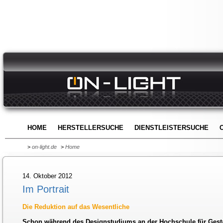
HOME
HERSTELLERSUCHE
DIENSTLEISTERSUCHE
>
on-light.de
>
Home
14. Oktober 2012
Im Portrait
Die Reduktion auf das Wesentliche
Schon während des Designstudiums an der Hochschule für Gest