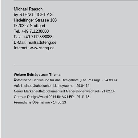
Michael Raasch
by STENG LICHT AG
Hedelfinger Strasse 103
D-70327 Stuttgart
Tel. +49 711238800
Fax. +49 7112388088
E-Mail:
mail(at)steng.de
Internet:
www.steng.de
Weitere Beiträge zum Thema:
Ästhetische Lichtlösung für das Designhotel ‚The Passage‘
- 24.09.14
Auftritt eines ästhetischen Lichtsystems
- 29.04.14
Neuer Markenauftritt dokumentiert Generationenwechsel
- 21.02.14
German Design Award 2014 für AX-LED
- 07.11.13
Freundliche Übernahme
- 14.06.13