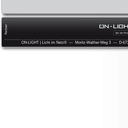
ON-LIGHT | Licht im Netz®
— Moritz-Walther-Weg 3
— D-673