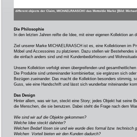
different objects der Claim, MICHAELRAASCH© das Motto/die Marke [Bild: Micha
Die Philosophie
In den letzten Jahren reifte die Idee, mit einer eigenen Kollektion an
Ziel unserer Marke MICHAELRAASCH ist es, eine Kollektionen im P
Möbel und Accessoires zu platzieren. Dazu stellen wir Bestehendes i
die einfach anders sind und mit Kundenbedürfnissen und Wohnsituat
Unsere Kollektion verfolgt einen übergreifenden und gesamtheitliche
Die Produkte sind untereinander kombinierbar, sie ergänzen sich oder
Bezügen zueinander. Das macht die Kollektion besonders stimmig, so
Guss, wie eine Handschrift und lässt sich wunderbar miteinander kom
Das Design
Hinter allem, was wir tun, steckt eine Story; jedes Objekt hat seine Be
die Menschen, die sie benutzen. Dabei steht die Frage nach dem War
Wie sind wir auf die Objekte gekommen?
Welche Idee steckt dahinter?
Welchen Bedarf lösen sie und wie wurde dies formal bzw. technisch g
Welchen Vorteil bieten wir den Kunden dadurch?