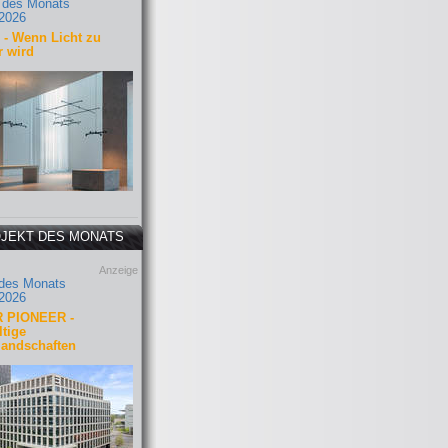
 des Monats
2026
- Wenn Licht zu
r wird
JEKT DES MONATS
Anzeige
 des Monats
2026
 PIONEER -
tige
landschaften