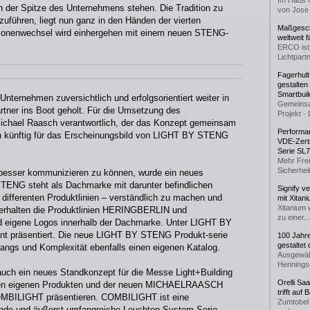
Im Haus 
der Spitze des Unternehmens stehen. Die Tradition zu
von Jose 
zuführen, liegt nun ganz in den Händen der vierten
Maßgeschn
tionenwechsel wird einhergehen mit einem neuen STENG-
weltweit 
ERCO ist 
Lichtpartn
Fagerhul
gestalten
Smartbuil
nternehmen zuversichtlich und erfolgsorientiert weiter in
Gemeinsa
artner ins Boot geholt. Für die Umsetzung des
Projekt - 
 Michael Raasch verantwortlich, der das Konzept gemeinsam
Performan
h künftig für das Erscheinungsbild von LIGHT BY STENG
VDE-Zerti
Serie SL
Mehr Frei
Sicherheit
besser kommunizieren zu können, wurde ein neues
TENG steht als Dachmarke mit darunter befindlichen
Signify v
r differenten Produktlinien – verständlich zu machen und
mit Xitan
Xitanium 
 erhalten die Produktlinien HERINGBERLIN und
zu einer...
igene Logos innerhalb der Dachmarke. Unter LIGHT BY
nt präsentiert. Die neue LIGHT BY STENG Produkt-serie
100 Jahr
gestaltet
ngs und Komplexität ebenfalls einen eigenen Katalog.
Ausgewäh
Henningse
auch ein neues Standkonzept für die Messe Light+Building
Orelli Sa
en eigenen Produkten und der neuen MICHAELRAASCH
trifft auf
COMBILIGHT präsentieren. COMBILIGHT ist eine
Zumtobel 
ende und äußerst umfangreiche Leuchten-System-Serie,