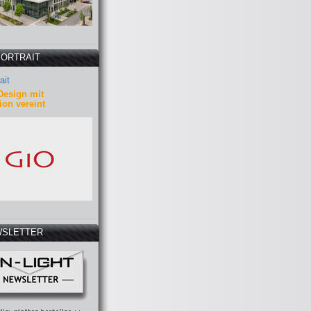
PORTRAIT
ait
Design mit
ion vereint
SLETTER