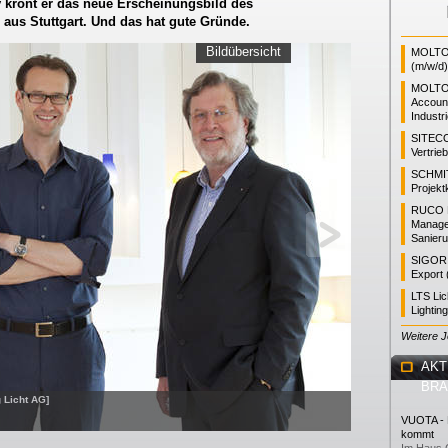
v krönt er das neue Erscheinungsbild des
s aus Stuttgart. Und das hat gute Gründe.
Bildübersicht
MOLTO 
(m/w/d)
MOLTO
Accoun
Industr
SITEC
Vertrie
SCHMI
Projekt
RUCO L
Manager
Sanieru
SIGOR L
Export 
LTS Li
Lightin
Weitere 
AKT
BR
g Licht AG]
VUOTA - L
kommt