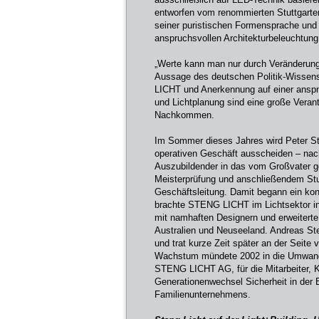
entworfen vom renommierten Stuttgarte
seiner puristischen Formensprache und 
anspruchsvollen Architekturbeleuchtung
„Werte kann man nur durch Veränderung
Aussage des deutschen Politik-Wissen
LICHT und Anerkennung auf einer anspruc
und Lichtplanung sind eine große Veran
Nachkommen.
Im Sommer dieses Jahres wird Peter S
operativen Geschäft ausscheiden – nach
Auszubildender in das vom Großvater 
Meisterprüfung und anschließendem Stu
Geschäftsleitung. Damit begann ein kon
brachte STENG LICHT im Lichtsektor in
mit namhaften Designern und erweitert
Australien und Neuseeland. Andreas Ste
und trat kurze Zeit später an der Seite 
Wachstum mündete 2002 in die Umwandlu
STENG LICHT AG, für die Mitarbeiter, 
Generationenwechsel Sicherheit in der E
Familienunternehmens.