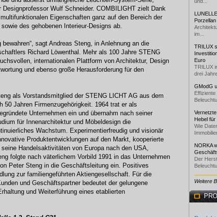
und...
r Designprofessor Wulf Schneider. COMBILIGHT zielt Dank
LUNELLE 
multifunktionalen Eigenschaften ganz auf den Bereich der
Porzellan
 sowie des gehobenen Interieur-Designs ab.
Architekt
im...
 bewahren“, sagt Andreas Steng, in Anlehnung an die
TRILUX st
schaftlers Richard Löwenthal. Mehr als 100 Jahre STENG
Investiti
hsvollen, internationalen Plattform von Architektur, Design
Euro
TRILUX i
twortung und ebenso große Herausforderung für den
drei Jahre
GModG un
Effizient
teng als Vorstandsmitglied der STENG LICHT AG aus dem
Beleuchtu
 50 Jahren Firmenzugehörigkeit. 1964 trat er als
gegründete Unternehmen ein und übernahm nach seiner
Vernetzte
Hebel für
dium für Innenarchitektur und Möbeldesign die
Wie Daten
tinuierliches Wachstum. Experimentierfreudig und visionär
Immobilie
novative Produktentwicklungen auf den Markt, kooperierte
NORKA we
e seine Handelsaktivitäten von Europa nach den USA,
Geschäfts
ng folgte nach väterlichem Vorbild 1991 in das Unternehmen
Der Herst
von Peter Steng in die Geschäftsleitung ein. Positives
Beleuchtu
ng zur familiengeführten Aktiengesellschaft. Für die
Weitere 
Kunden und Geschäftspartner bedeutet der gelungene
rhaltung und Weiterführung eines etablierten
PRO