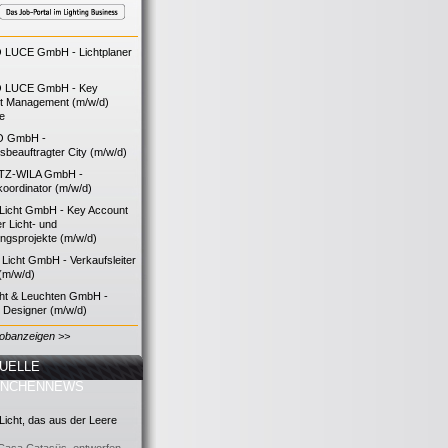
LUCE GmbH - Lichtplaner
 LUCE GmbH - Key
t Management (m/w/d)
ie
O GmbH -
bsbeauftragter City (m/w/d)
TZ-WILA GmbH -
koordinator (m/w/d)
icht GmbH - Key Account
 Licht- und
ngsprojekte (m/w/d)
icht GmbH - Verkaufsleiter
(m/w/d)
cht & Leuchten GmbH -
g Designer (m/w/d)
Jobanzeigen >>
UELLE
ANCHENNEWS
icht, das aus der Leere