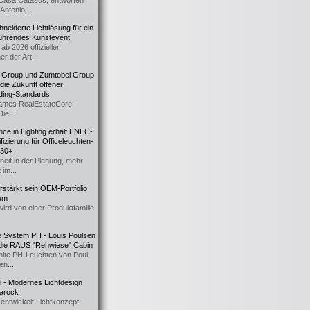
Casa Catasüs, entworfen
Antonio...
eiderte Lichtlösung für ein
führendes Kunstevent
ab 2026 offizieller
er der Art...
t Group und Zumtobel Group
 die Zukunft offener
ding-Standards
mes RealEstateCore-
Die...
ce in Lighting erhält ENEC-
fizierung für Officeleuchten-
730+
heit in der Planung, mehr
 im...
erstärkt sein OEM-Portfolio
ium
wird von einer Produktfamilie
e System PH - Louis Poulsen
 die RAUS "Rehwiese" Cabin
lte PH-Leuchten von Poul
n...
al - Modernes Lichtdesign
 Barock
entwickelt Lichtkonzept