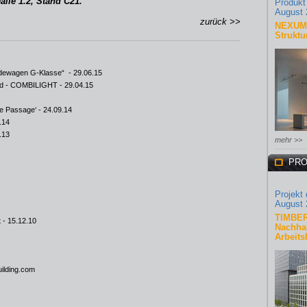
alle 1.2, Stand C21.
Produkt
August 
zurück >>
NEXUM 
Struktu
endewagen G-Klasse“
- 29.06.15
ard - COMBILIGHT
- 29.04.15
he Passage‘
- 24.09.14
.14
.13
mehr >>
PRO
Projekt
August 
TIMBER
t
- 15.12.10
Nachhal
Arbeits
uilding.com