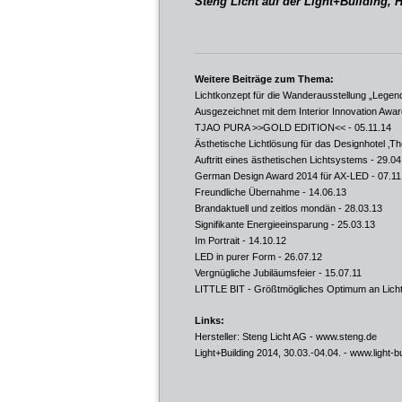
Steng Licht auf der Light+Building, H
Weitere Beiträge zum Thema:
Lichtkonzept für die Wanderausstellung „Leg
Ausgezeichnet mit dem Interior Innovation Aw
TJAO PURA >>GOLD EDITION<<
- 05.11.14
Ästhetische Lichtlösung für das Designhotel ‚T
Auftritt eines ästhetischen Lichtsystems
- 29.04
German Design Award 2014 für AX-LED
- 07.11
Freundliche Übernahme
- 14.06.13
Brandaktuell und zeitlos mondän
- 28.03.13
Signifikante Energieeinsparung
- 25.03.13
Im Portrait
- 14.10.12
LED in purer Form
- 26.07.12
Vergnügliche Jubiläumsfeier
- 15.07.11
LITTLE BIT - Größtmögliches Optimum an Lich
Links:
Hersteller: Steng Licht AG -
www.steng.de
Light+Building 2014, 30.03.-04.04. - www.light-b