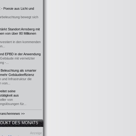
- Poesie aus Licht und
urbeleuchtung bewegt sich
ärkt Standort Arnsberg mit
onen von über 80 Millionen
nvestiert in den kommenden
n...
d EPBD in der Anwendung
e Gebäude mit vernetzter
ng -...
 Beleuchtung als smarter
 mehr Gebäudeeffizienz
 und Infrastruktur die
n von...
itet seine
tätigkeit aus
eller von
ngslösungen für...
Branchennews >>
DUKT DES MONATS
Anzeige