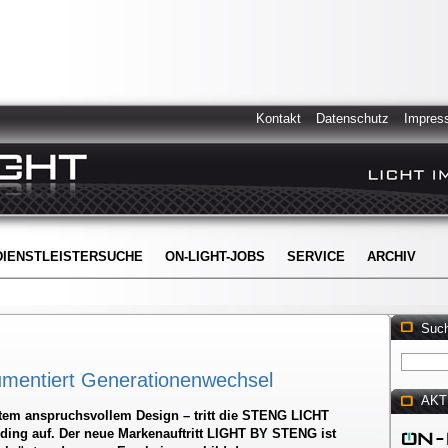
Kontakt
Datenschutz
Impres
DIENSTLEISTERSUCHE
ON-LIGHT-JOBS
SERVICE
ARCHIV
Suc
umentiert Generationenwechsel
AKT
ntem anspruchsvollem Design – tritt die STENG LICHT
lding auf. Der neue Markenauftritt LIGHT BY STENG ist