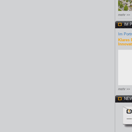
mehr >>
IM 
Im Portr
Klares 
Innovat
mehr >>
NEW