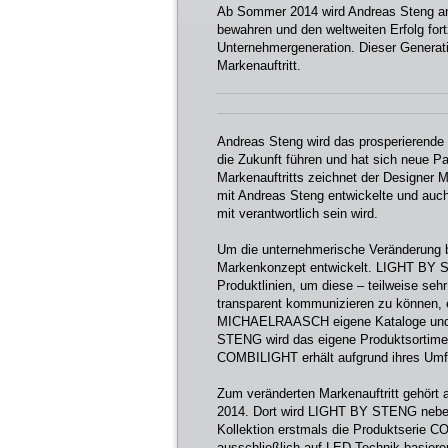
Ab Sommer 2014 wird Andreas Steng an 
bewahren und den weltweiten Erfolg fort
Unternehmergeneration. Dieser Genera
Markenauftritt.
Andreas Steng wird das prosperierende U
die Zukunft führen und hat sich neue P
Markenauftritts zeichnet der Designer
mit Andreas Steng entwickelte und auc
mit verantwortlich sein wird.
Um die unternehmerische Veränderung 
Markenkonzept entwickelt. LIGHT BY S
Produktlinien, um diese – teilweise seh
transparent kommunizieren zu können,
MICHAELRAASCH eigene Kataloge und e
STENG wird das eigene Produktsortime
COMBILIGHT erhält aufgrund ihres Umfa
Zum veränderten Markenauftritt gehört 
2014. Dort wird LIGHT BY STENG neb
Kollektion erstmals die Produktserie 
ausschließlich auf LED-Technik basier