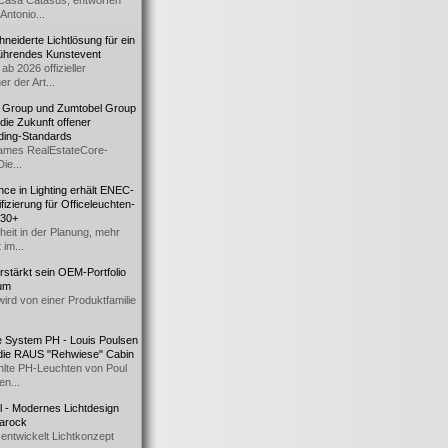
Casa Catasüs, entworfen
Antonio...
eiderte Lichtlösung für ein
führendes Kunstevent
ab 2026 offizieller
er der Art...
t Group und Zumtobel Group
 die Zukunft offener
ding-Standards
mes RealEstateCore-
Die...
ce in Lighting erhält ENEC-
fizierung für Officeleuchten-
730+
heit in der Planung, mehr
 im...
erstärkt sein OEM-Portfolio
ium
wird von einer Produktfamilie
e System PH - Louis Poulsen
 die RAUS "Rehwiese" Cabin
lte PH-Leuchten von Poul
n...
al - Modernes Lichtdesign
 Barock
entwickelt Lichtkonzept