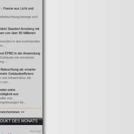
- Poesie aus Licht und
urbeleuchtung bewegt sich
ärkt Standort Arnsberg mit
onen von über 80 Millionen
nvestiert in den kommenden
n...
d EPBD in der Anwendung
e Gebäude mit vernetzter
ng -...
 Beleuchtung als smarter
 mehr Gebäudeeffizienz
 und Infrastruktur die
n von...
itet seine
tätigkeit aus
eller von
ngslösungen für...
Branchennews >>
DUKT DES MONATS
Anzeige