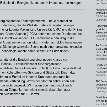
Im Haus 
Beispiel die Energieeffizienz und Klimaschutz, beizutragen.
von Jose 
Maßgeschn
weltweit 
ERCO ist 
Lichtpartn
nergiesparende Festkörperchemie – neue Materialien
 Entdeckung, die die Welt der Beleuchtungstechnologie
Fagerhul
chener Ludwig-Maximilians Universität (LMU) und der Philips
gestalten
Smartbuil
nt Center Aachen (LDCA) ebnen mit einem Durchbruch bei
Gemeinsa
r zukunftsweisenden LED-Technologie den Weg in die
Projekt - 
r Arbeit werden schon jetzt in vielen auf LEDs basierenden
Performan
zt. Die lange weltweite Suche nach einer umweltschonenden
VDE-Zerti
-Technologie könnte damit schnell ein Ende finden.
Serie SL
Mehr Frei
Sicherheit
chritt ist die Entdeckung einer neuen Klasse von
 Schnick, Lehrstuhlinhaber für Anorganische
Signify v
g-Maximilians-Universität, (LMU) im Labor hergestellt hat.
mit Xitan
Xitanium 
chen Rohstoffen wie Silicium und Stickstoff. Durch das
zu einer...
metalls Europium in deren Strukturen entstand bei
chtende Verbindung. Wozu der Stoff zu gebrauchen sein
100 Jahr
gestaltet
gar nicht bewusst: „Wir haben überhaupt nicht nach
Ausgewäh
iesem Zeitpunkt noch nicht einmal, dass überhaupt
Henningse
en Substanzen für LEDs war.“
Orelli Sa
trifft auf
Zumtobel 
idt, der für die Philips Technologie GmbH in Aachen nach