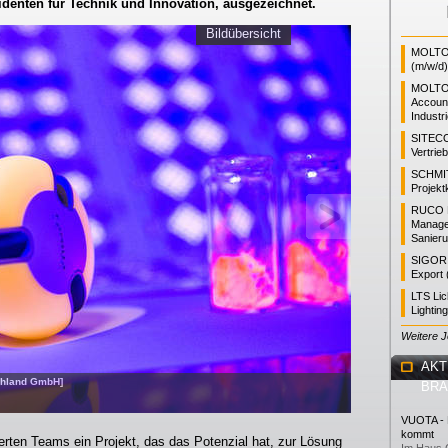
identen für Technik und Innovation, ausgezeichnet.
Bildübersicht
MOLTO 
(m/w/d)
MOLTO
Accoun
Industr
SITEC
Vertrie
SCHMI
Projekt
RUCO L
Manager
Sanieru
SIGOR L
Export 
LTS Li
Lightin
Weitere 
AKT
schland GmbH]
BR
VUOTA - L
kommt
ierten Teams ein Projekt, das das Potenzial hat, zur Lösung