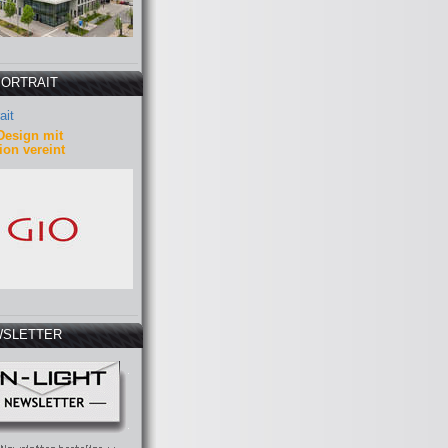
PORTRAIT
ait
Design mit
ion vereint
SLETTER