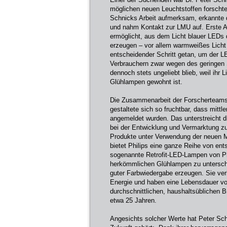
möglichen neuen Leuchtstoffen forschte.
Schnicks Arbeit aufmerksam, erkannte d
und nahm Kontakt zur LMU auf. Erste An
ermöglicht, aus dem Licht blauer LEDs
erzeugen – vor allem warmweißes Licht 
entscheidender Schritt getan, um der L
Verbrauchern zwar wegen des geringen 
dennoch stets ungeliebt blieb, weil ihr L
Glühlampen gewohnt ist.
Die Zusammenarbeit der Forscherteams
gestaltete sich so fruchtbar, dass mit
angemeldet wurden. Das unterstreicht d
bei der Entwicklung und Vermarktung z
Produkte unter Verwendung der neuen M
bietet Philips eine ganze Reihe von en
sogenannte Retrofit-LED-Lampen von Phi
herkömmlichen Glühlampen zu untersch
guter Farbwiedergabe erzeugen. Sie ver
Energie und haben eine Lebensdauer von
durchschnittlichen, haushaltsüblichen 
etwa 25 Jahren.
Angesichts solcher Werte hat Peter Sch