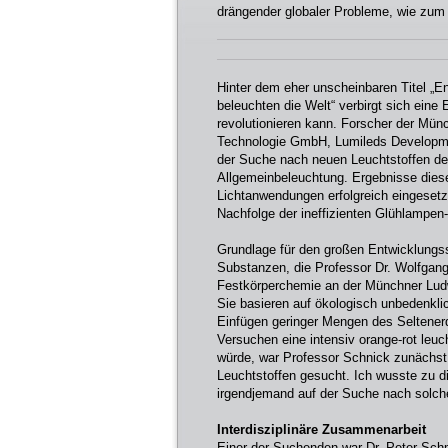
drängender globaler Probleme, wie zum 
Hinter dem eher unscheinbaren Titel „E
beleuchten die Welt“ verbirgt sich eine
revolutionieren kann. Forscher der Mün
Technologie GmbH, Lumileds Developme
der Suche nach neuen Leuchtstoffen de
Allgemeinbeleuchtung. Ergebnisse diese
Lichtanwendungen erfolgreich eingeset
Nachfolge der ineffizienten Glühlampen
Grundlage für den großen Entwicklungss
Substanzen, die Professor Dr. Wolfgang
Festkörperchemie an der Münchner Ludwi
Sie basieren auf ökologisch unbedenkli
Einfügen geringer Mengen des Seltenerd
Versuchen eine intensiv orange-rot leu
würde, war Professor Schnick zunächst 
Leuchtstoffen gesucht. Ich wusste zu d
irgendjemand auf der Suche nach solch
Interdisziplinäre Zusammenarbeit
Einer der Suchenden war Dr. Peter Schm