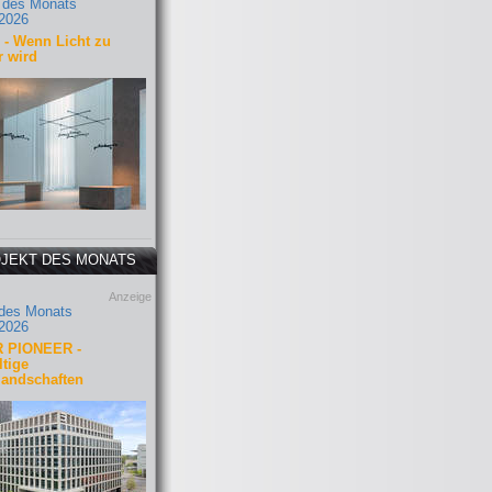
 des Monats
2026
- Wenn Licht zu
r wird
JEKT DES MONATS
Anzeige
 des Monats
2026
 PIONEER -
tige
landschaften