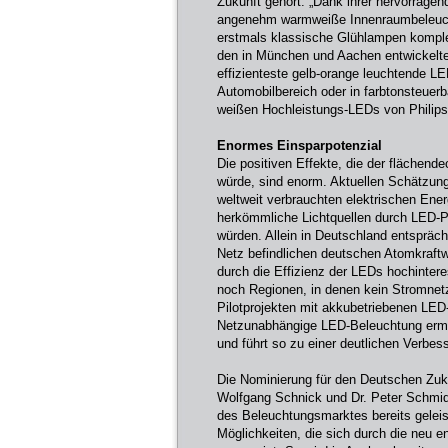
Zukunft gehört: „Dank ihrer hervorragen
angenehm warmweiße Innenraumbeleucht
erstmals klassische Glühlampen komplett
den in München und Aachen entwickelten
effizienteste gelb-orange leuchtende 
Automobilbereich oder in farbtonsteuerba
weißen Hochleistungs-LEDs von Philip
Enormes Einsparpotenzial
Die positiven Effekte, die der flächen
würde, sind enorm. Aktuellen Schätzung
weltweit verbrauchten elektrischen Ene
herkömmliche Lichtquellen durch LED-Pr
würden. Allein in Deutschland entspräch
Netz befindlichen deutschen Atomkraftw
durch die Effizienz der LEDs hochinter
noch Regionen, in denen kein Stromnetz 
Pilotprojekten mit akkubetriebenen LED-
Netzunabhängige LED-Beleuchtung ermö
und führt so zu einer deutlichen Verbes
Die Nominierung für den Deutschen Zukun
Wolfgang Schnick und Dr. Peter Schmidt
des Beleuchtungsmarktes bereits geleis
Möglichkeiten, die sich durch die neu en