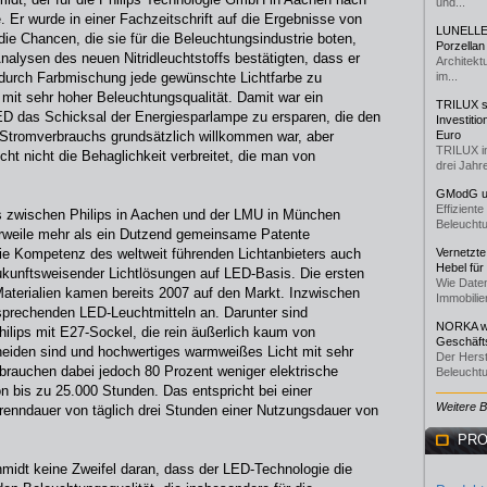
und...
 Er wurde in einer Fachzeitschrift auf die Ergebnisse von
LUNELLE 
ie Chancen, die sie für die Beleuchtungsindustrie boten,
Porzellan
alysen des neuen Nitridleuchtstoffs bestätigten, dass er
Architekt
 durch Farbmischung jede gewünschte Lichtfarbe zu
im...
mit sehr hoher Beleuchtungsqualität. Damit war ein
TRILUX st
ED das Schicksal der Energiesparlampe zu ersparen, die den
Investiti
Stromverbrauchs grundsätzlich willkommen war, aber
Euro
TRILUX i
icht nicht die Behaglichkeit verbreitet, die man von
drei Jahre
GModG un
Effizient
 zwischen Philips in Aachen und der LMU in München
Beleuchtu
tlerweile mehr als ein Dutzend gemeinsame Patente
ie Kompetenz des weltweit führenden Lichtanbieters auch
Vernetzte
Hebel für
ukunftsweisender Lichtlösungen auf LED-Basis. Die ersten
Wie Daten
aterialien kamen bereits 2007 auf den Markt. Inzwischen
Immobilie
tsprechenden LED-Leuchtmitteln an. Darunter sind
NORKA we
lips mit E27-Sockel, die rein äußerlich kaum von
Geschäfts
eiden sind und hochwertiges warmweißes Licht mit sehr
Der Herst
brauchen dabei jedoch 80 Prozent weniger elektrische
Beleuchtu
 bis zu 25.000 Stunden. Das entspricht bei einer
Weitere 
Brenndauer von täglich drei Stunden einer Nutzungsdauer von
PRO
midt keine Zweifel daran, dass der LED-Technologie die