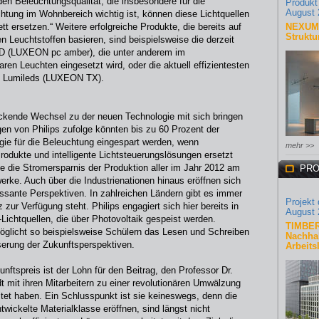
den Beleuchtungsqualität, die insbesondere für die
Produkt
August 
ung im Wohnbereich wichtig ist, können diese Lichtquellen
 ersetzen.“ Weitere erfolgreiche Produkte, die bereits auf
NEXUM 
Struktu
 Leuchtstoffen basieren, sind beispielsweise die derzeit
LED (LUXEON pc amber), die unter anderem im
ren Leuchten eingesetzt wird, oder die aktuell effizientesten
s Lumileds (LUXEON TX).
deckende Wechsel zu der neuen Technologie mit sich bringen
en von Philips zufolge könnten bis zu 60 Prozent der
rgie für die Beleuchtung eingespart werden, wenn
mehr >>
odukte und intelligente Lichtsteuerungslösungen ersetzt
e die Stromersparnis der Produktion aller im Jahr 2012 am
PRO
erke. Auch über die Industrienationen hinaus eröffnen sich
essante Perspektiven. In zahlreichen Ländern gibt es immer
Projekt
zur Verfügung steht. Philips engagiert sich hier bereits in
August 
Lichtquellen, die über Photovoltaik gespeist werden.
TIMBER
glicht so beispielsweise Schülern das Lesen und Schreiben
Nachhal
serung der Zukunftsperspektiven.
Arbeits
ftspreis ist der Lohn für den Beitrag, den Professor Dr.
 mit ihren Mitarbeitern zu einer revolutionären Umwälzung
tet haben. Ein Schlusspunkt ist sie keineswegs, denn die
twickelte Materialklasse eröffnen, sind längst nicht