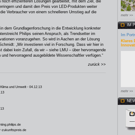
n noch effizienteren Lösungen gearbeitet, mit dem Ziel, die
rringern und damit den Preis von LED-Produkten weiter
, die Verbraucher von einem schnelleren Umstieg auf die
mehr >>
IM 
in dem Grundlagenforschung in die Entwicklung konkreter
erstreicht Philips seinen Anspruch, als Trendsetter im
Im Portr
ovationen voranzugehen. So wird in Aachen an der Lösung
Klares 
Schmidt: „Wir investieren viel in Forschung. Dass wir hier in
Innovat
t dabei kein Zufall, da wir – siehe LMU – über hervorragende
 und hervorragend ausgebildete Wissenschaftler verfügen.“
zurück >>
 Klima und Umwelt
- 04.12.13
mehr >>
.13
NEW
.13
ting.philips.de
-zukunftspreis.de