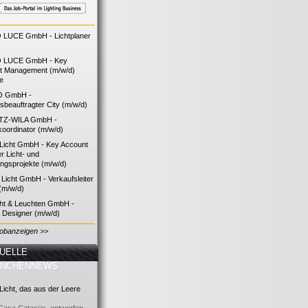
LUCE GmbH - Lichtplaner
 LUCE GmbH - Key
t Management (m/w/d)
ie
O GmbH -
bsbeauftragter City (m/w/d)
TZ-WILA GmbH -
koordinator (m/w/d)
icht GmbH - Key Account
 Licht- und
ngsprojekte (m/w/d)
icht GmbH - Verkaufsleiter
(m/w/d)
cht & Leuchten GmbH -
g Designer (m/w/d)
Jobanzeigen >>
UELLE
ANCHENNEWS
icht, das aus der Leere