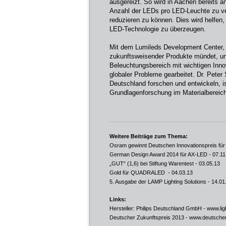
ausgereizt. So wird in Aachen bereits a
Anzahl der LEDs pro LED-Leuchte zu ve
reduzieren zu können. Dies wird helfen
LED-Technologie zu überzeugen.
Mit dem Lumileds Development Center, 
zukunftsweisender Produkte mündet, unt
Beleuchtungsbereich mit wichtigen Inn
globaler Probleme gearbeitet. Dr. Peter 
Deutschland forschen und entwickeln, is
Grundlagenforschung im Materialbereich
Weitere Beiträge zum Thema:
Osram gewinnt Deutschen Innovationspreis für
German Design Award 2014 für AX-LED
- 07.11
„GUT“ (1,6) bei Stiftung Warentest
- 03.05.13
Gold für QUADRALED
- 04.03.13
5. Ausgabe der LAMP Lighting Solutions
- 14.01
Links:
Hersteller: Philips Deutschland GmbH -
www.ligh
Deutscher Zukunftspreis 2013 -
www.deutscher