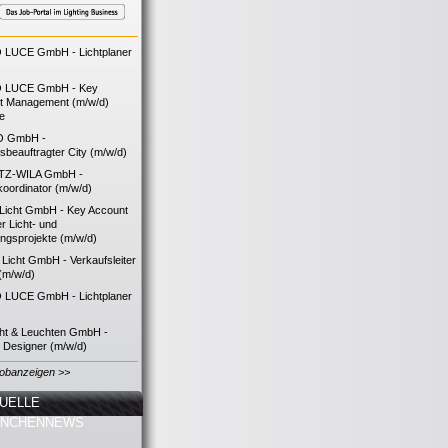
LUCE GmbH - Lichtplaner
 LUCE GmbH - Key
t Management (m/w/d)
ie
O GmbH -
bsbeauftragter City (m/w/d)
TZ-WILA GmbH -
koordinator (m/w/d)
icht GmbH - Key Account
 Licht- und
ngsprojekte (m/w/d)
icht GmbH - Verkaufsleiter
(m/w/d)
LUCE GmbH - Lichtplaner
cht & Leuchten GmbH -
g Designer (m/w/d)
Jobanzeigen >>
UELLE
ANCHENNEWS