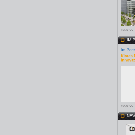
mehr >>
IM 
Im Portr
Klares 
Innovat
mehr >>
NEW