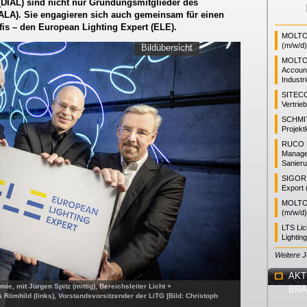
 (DIAL) sind nicht nur Gründungsmitglieder des
(ALA). Sie engagieren sich auch gemeinsam für einen
fis – den European Lighting Expert (ELE).
MOLTO 
(m/w/d)
Bildübersicht
MOLTO
Accoun
Industr
SITEC
Vertrie
SCHMI
Projekt
RUCO L
Manager
Sanieru
SIGOR L
Export 
MOLTO 
(m/w/d)
LTS Li
Lightin
Weitere 
AKT
e, mit Jürgen Spitz (mittig), Bereichsleiter Licht +
BR
Römhild (links), Vorstandsvorsitzender der LiTG [Bild: Christoph