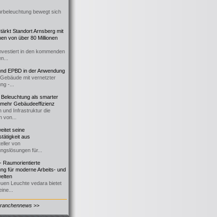
urbeleuchtung bewegt sich
ärkt Standort Arnsberg mit
onen von über 80 Millionen
nvestiert in den kommenden
n...
d EPBD in der Anwendung
e Gebäude mit vernetzter
ng -...
 Beleuchtung als smarter
 mehr Gebäudeeffizienz
 und Infrastruktur die
n von...
itet seine
tätigkeit aus
eller von
ngslösungen für...
 Raumorientierte
ng für moderne Arbeits- und
elten
euen Leuchte vedara bietet
ine...
Branchennews >>