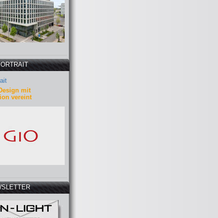
PORTRAIT
ait
Design mit
ion vereint
SLETTER