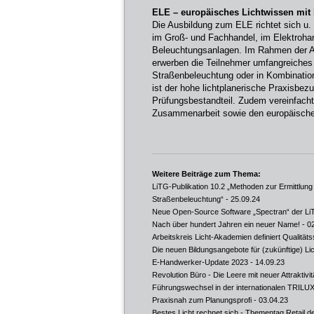
ELE – europäisches Lichtwissen mi
Die Ausbildung zum ELE richtet sich u. a
im Groß- und Fachhandel, im Elektroha
Beleuchtungsanlagen. Im Rahmen der A
erwerben die Teilnehmer umfangreiches 
Straßenbeleuchtung oder in Kombinatio
ist der hohe lichtplanerische Praxisbe
Prüfungsbestandteil. Zudem vereinfacht
Zusammenarbeit sowie den europäische
Weitere Beiträge zum Thema:
LiTG-Publikation 10.2 „Methoden zur Ermittlung
Straßenbeleuchtung“
- 25.09.24
Neue Open-Source Software „Spectran“ der LiT
Nach über hundert Jahren ein neuer Name!
- 0
Arbeitskreis Licht-Akademien definiert Qualität
Die neuen Bildungsangebote für (zukünftige) Li
E-Handwerker-Update 2023
- 14.09.23
Revolution Büro - Die Leere mit neuer Attraktivitä
Führungswechsel in der internationalen TRILU
Praxisnah zum Planungsprofi
- 03.04.23
Bestes Licht rechnet sich - Thementag Retail 