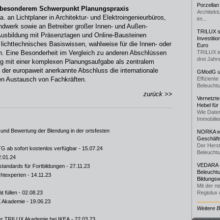
Porzellan
t besonderem Schwerpunkt Planungspraxis
Architekt
. an Lichtplaner in Architektur- und Elektroingenieurbüros,
im...
ndwerk sowie an Betreiber großer Innen- und Außen-
TRILUX st
usbildung mit Präsenztagen und Online-Bausteinen
Investiti
lichttechnisches Basiswissen, wahlweise für die Innen- oder
Euro
n. Eine Besonderheit im Vergleich zu anderen Abschlüssen
TRILUX i
drei Jahre
zug mit einer komplexen Planungsaufgabe als zentralem
 der europaweit anerkannte Abschluss die internationale
GModG un
n Austausch von Fachkräften.
Effizient
Beleuchtu
zurück >>
Vernetzte
Hebel für
Wie Daten
Immobilie
 und Bewertung der Blendung in der ortsfesten
NORKA we
Geschäfts
Der Herst
G ab sofort kostenlos verfügbar
- 15.07.24
Beleuchtu
2.01.24
VEDARA -
sstandards für Fortbildungen
- 27.11.23
Beleuchtu
chtexperten
- 14.11.23
Bildungsw
Mit der n
t füllen
- 02.08.23
Regiolux e
X Akademie
- 19.06.23
Weitere 
der TRILUX Akademie bei IKEA
- 22.03.23