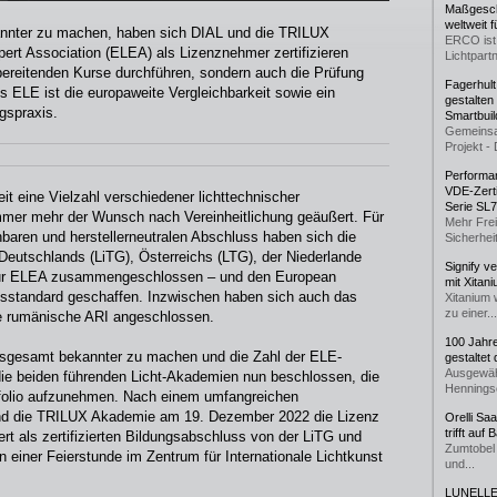
Maßgeschn
weltweit 
nnter zu machen, haben sich DIAL und die TRILUX
ERCO ist 
ert Association (ELEA) als Lizenznehmer zertifizieren
Lichtpartn
rbereitenden Kurse durchführen, sondern auch die Prüfung
Fagerhul
 ELE ist die europaweite Vergleichbarkeit sowie ein
gestalten
gspraxis.
Smartbuil
Gemeinsa
Projekt - 
Performan
VDE-Zerti
it eine Vielzahl verschiedener lichttechnischer
Serie SL
mmer mehr der Wunsch nach Vereinheitlichung geäußert. Für
Mehr Frei
chbaren und herstellerneutralen Abschluss haben sich die
Sicherheit
Deutschlands (LiTG), Österreichs (LTG), der Niederlande
Signify v
ur ELEA zusammengeschlossen – und den European
mit Xitan
ungsstandard geschaffen. Inzwischen haben sich auch das
Xitanium 
zu einer...
ie rumänische ARI angeschlossen.
100 Jahr
nsgesamt bekannter zu machen und die Zahl der ELE-
gestaltet
Ausgewäh
die beiden führenden Licht-Akademien nun beschlossen, die
Henningse
tfolio aufzunehmen. Nach einem umfangreichen
 und die TRILUX Akademie am 19. Dezember 2022 die Lizenz
Orelli Sa
trifft auf
rt als zertifizierten Bildungsabschluss von der LiTG und
Zumtobel 
einer Feierstunde im Zentrum für Internationale Lichtkunst
und...
LUNELLE 