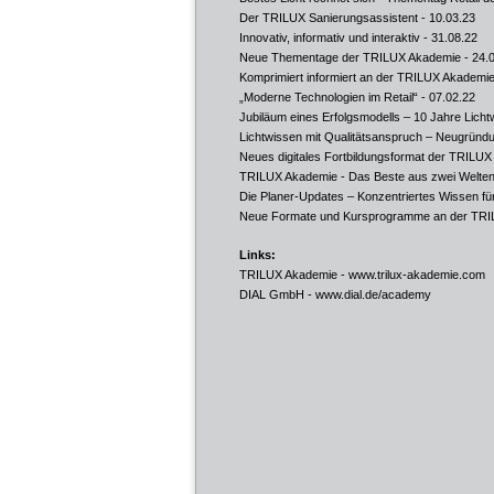
Der TRILUX Sanierungsassistent
- 10.03.23
Innovativ, informativ und interaktiv
- 31.08.22
Neue Thementage der TRILUX Akademie
- 24.
Komprimiert informiert an der TRILUX Akademi
„Moderne Technologien im Retail“
- 07.02.22
Jubiläum eines Erfolgsmodells – 10 Jahre Lic
Lichtwissen mit Qualitätsanspruch – Neugründ
Neues digitales Fortbildungsformat der TRILU
TRILUX Akademie - Das Beste aus zwei Welte
Die Planer-Updates – Konzentriertes Wissen für 
Neue Formate und Kursprogramme an der TR
Links:
TRILUX Akademie -
www.trilux-akademie.com
DIAL GmbH -
www.dial.de/academy