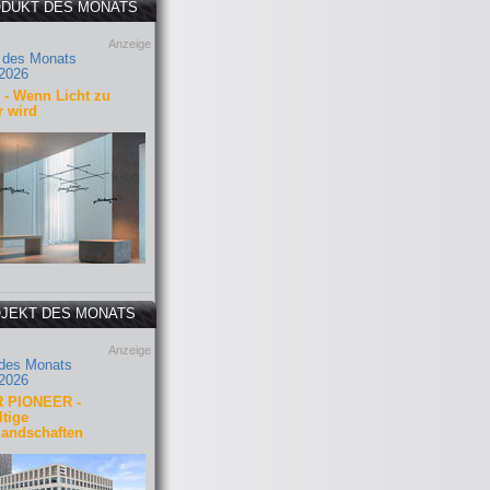
DUKT DES MONATS
Anzeige
 des Monats
2026
- Wenn Licht zu
r wird
JEKT DES MONATS
Anzeige
 des Monats
2026
 PIONEER -
tige
landschaften