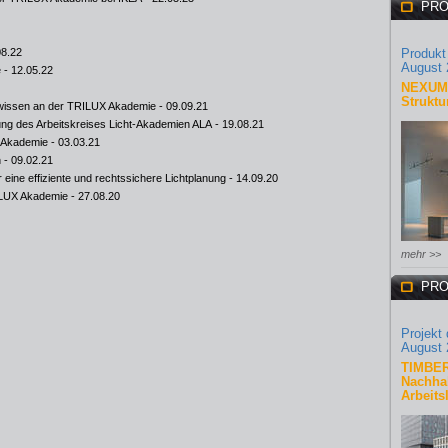
PRO
08.22
Produkt
August 
e
- 12.05.22
NEXUM 
Struktu
htwissen an der TRILUX Akademie
- 09.09.21
ung des Arbeitskreises Licht-Akademien ALA
- 19.08.21
X Akademie
- 03.03.21
n
- 09.02.21
eine effiziente und rechtssichere Lichtplanung
- 14.09.20
ILUX Akademie
- 27.08.20
mehr >>
PRO
Projekt
August 
TIMBER
Nachhal
Arbeits