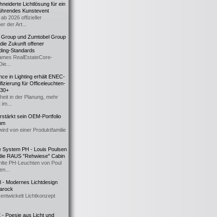
eiderte Lichtlösung für ein
führendes Kunstevent
ab 2026 offizieller
er der Art...
t Group und Zumtobel Group
 die Zukunft offener
ding-Standards
mes RealEstateCore-
Die...
ce in Lighting erhält ENEC-
fizierung für Officeleuchten-
730+
heit in der Planung, mehr
 im...
erstärkt sein OEM-Portfolio
ium
wird von einer Produktfamilie
e System PH - Louis Poulsen
 die RAUS "Rehwiese" Cabin
lte PH-Leuchten von Poul
n...
al - Modernes Lichtdesign
 Barock
entwickelt Lichtkonzept
- Poesie aus Licht und