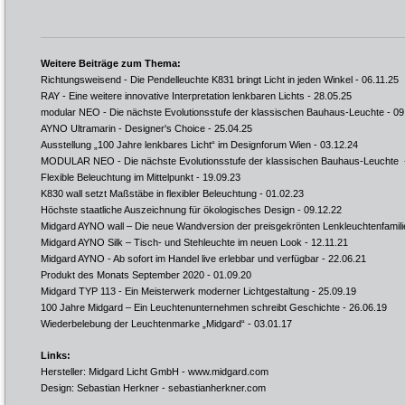
Weitere Beiträge zum Thema:
Richtungsweisend - Die Pendelleuchte K831 bringt Licht in jeden Winkel
- 06.11.25
RAY - Eine weitere innovative Interpretation lenkbaren Lichts
- 28.05.25
modular NEO - Die nächste Evolutionsstufe der klassischen Bauhaus-Leuchte
- 09
AYNO Ultramarin - Designer's Choice
- 25.04.25
Ausstellung „100 Jahre lenkbares Licht“ im Designforum Wien
- 03.12.24
MODULAR NEO - Die nächste Evolutionsstufe der klassischen Bauhaus-Leuchte
Flexible Beleuchtung im Mittelpunkt
- 19.09.23
K830 wall setzt Maßstäbe in flexibler Beleuchtung
- 01.02.23
Höchste staatliche Auszeichnung für ökologisches Design
- 09.12.22
Midgard AYNO wall – Die neue Wandversion der preisgekrönten Lenkleuchtenfamili
Midgard AYNO Silk – Tisch- und Stehleuchte im neuen Look
- 12.11.21
Midgard AYNO - Ab sofort im Handel live erlebbar und verfügbar
- 22.06.21
Produkt des Monats September 2020
- 01.09.20
Midgard TYP 113 - Ein Meisterwerk moderner Lichtgestaltung
- 25.09.19
100 Jahre Midgard – Ein Leuchtenunternehmen schreibt Geschichte
- 26.06.19
Wiederbelebung der Leuchtenmarke „Midgard“
- 03.01.17
Links:
Hersteller: Midgard Licht GmbH -
www.midgard.com
Design: Sebastian Herkner -
sebastianherkner.com