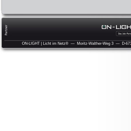
ON-LIGHT | Licht im Netz®
— Moritz-Walther-Weg 3
— D-673