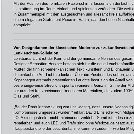
Mit der Position des formbaren Papierschirms lassen sich die Lichtri
Lichtstimmung im Raum einfach und spielerisch verändern. Die weit
in Zusammenspiel mit den ausgesuchten und allesamt kreislauffähig
einem eleganten Statement-Piece im Raum, das den hohen Nachhalti
entspricht.
Von Designikonen der klassischen Moderne zur zukunftsweisend
Lenkleuchten-Kollektion
Lenkbares Licht ist der Kern und der gemeinsame Nenner des gesamt
Designer Sebastian Herkner besann sich für die neue Leuchtenfamilie
Mutter, der finnisch-amerikanischen Textilkünstlerin und Bildhauerin 
die einfachste Art, Licht zu lenken: Über die Position des soften, au
Kopenhagen erstmals präsentierten Leuchte lässt sich der Anteil von 
beziehungsweise Streulicht spontan variieren. Ganz im Sinne der Mi
nur aus drei frei voneinander trennbaren Materialien, die zudem 100% k
Glas und Stahl.
„Bei der Produktentwicklung war uns wichtig, dass unsere Nachhaltigk
Kompromisse umgesetzt wurden,“ erklärt David Einsiedler von Midga
LOJA sind gesteckt, nicht miteinander verklebt. Somit ist jedes einz
reparierbar, und auch LED und Trafo sind ohne Werkzeugeinsatz aust
Hauptbestandteile der Leuchtenfamilie kommen zudem – wie bei Midg