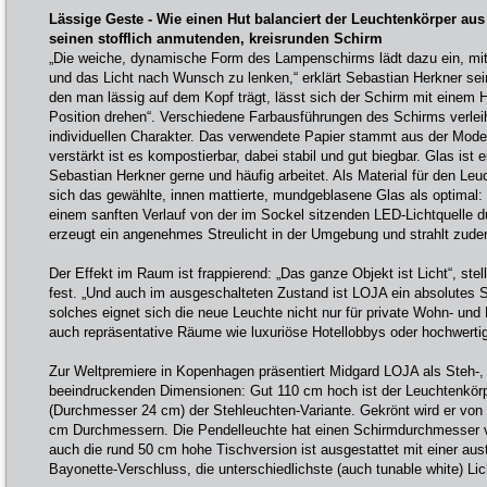
Lässige Geste - Wie einen Hut balanciert der Leuchtenkörper a
seinen stofflich anmutenden, kreisrunden Schirm
„Die weiche, dynamische Form des Lampenschirms lädt dazu ein, mit 
und das Licht nach Wunsch zu lenken,“ erklärt Sebastian Herkner sei
den man lässig auf dem Kopf trägt, lässt sich der Schirm mit einem H
Position drehen“. Verschiedene Farbausführungen des Schirms verlei
individuellen Charakter. Das verwendete Papier stammt aus der Modei
verstärkt ist es kompostierbar, dabei stabil und gut biegbar. Glas ist 
Sebastian Herkner gerne und häufig arbeitet. Als Material für den Le
sich das gewählte, innen mattierte, mundgeblasene Glas als optimal: D
einem sanften Verlauf von der im Sockel sitzenden LED-Lichtquelle d
erzeugt ein angenehmes Streulicht in der Umgebung und strahlt zude
Der Effekt im Raum ist frappierend: „Das ganze Objekt ist Licht“, stel
fest. „Und auch im ausgeschalteten Zustand ist LOJA ein absolutes 
solches eignet sich die neue Leuchte nicht nur für private Wohn- un
auch repräsentative Räume wie luxuriöse Hotellobbys oder hochwerti
Zur Weltpremiere in Kopenhagen präsentiert Midgard LOJA als Steh-,
beeindruckenden Dimensionen: Gut 110 cm hoch ist der Leuchtenkörp
(Durchmesser 24 cm) der Stehleuchten-Variante. Gekrönt wird er vo
cm Durchmessern. Die Pendelleuchte hat einen Schirmdurchmesser v
auch die rund 50 cm hohe Tischversion ist ausgestattet mit einer au
Bayonette-Verschluss, die unterschiedlichste (auch tunable white) Lic