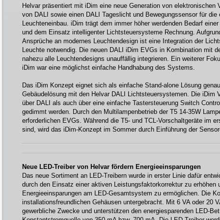
Helvar präsentiert mit iDim eine neue Generation von elektronischen 
von DALI sowie einen DALI Tageslicht und Bewegungssensor für die
Leuchteneinbau. iDim trägt dem immer höher werdenden Bedarf einer 
und dem Einsatz intelligenter Lichtsteuersysteme Rechnung. Aufgrund
Ansprüche an modernes Leuchtendesign ist eine Integration der Lich
Leuchte notwendig. Die neuen DALI iDim EVGs in Kombination mit der
nahezu alle Leuchtendesigns unauffällig integrieren. Ein weiterer Fok
iDim war eine möglichst einfache Handhabung des Systems.
Das iDim Konzept eignet sich als einfache Stand-alone Lösung genau
Gebäudelösung mit den Helvar DALI Lichtsteuersystemen. Die iDim 
über DALI als auch über eine einfache Tastersteuerung Switch Contr
gedimmt werden. Durch den Multilampenbetrieb der T5 14-35W Lampen
erforderlichen EVGs. Während die T5- und TCL-Vorschaltgeräte im er
sind, wird das iDim-Konzept im Sommer durch Einführung der Sensore
Neue LED-Treiber von Helvar fördern Energieeinsparungen
Das neue Sortiment an LED-Treibern wurde in erster Linie dafür entwic
durch den Einsatz einer aktiven Leistungsfaktorkorrektur zu erhöhen
Energieeinsparungen am LED-Gesamtsystem zu ermöglichen. Die Ko
installationsfreundlichen Gehäusen untergebracht. Mit 6 VA oder 20 VA
gewerbliche Zwecke und unterstützen den energiesparenden LED-Betr
Konstantstromquelle von 350 mA bzw. 700 mA. Die LED-Treiber werd