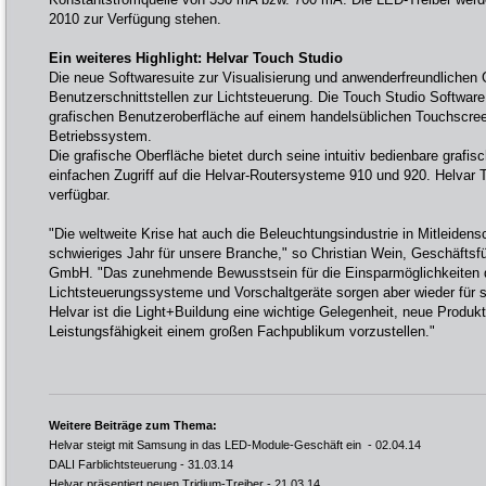
2010 zur Verfügung stehen.
Ein weiteres Highlight: Helvar Touch Studio
Die neue Softwaresuite zur Visualisierung und anwenderfreundlichen 
Benutzerschnittstellen zur Lichtsteuerung. Die Touch Studio Software 
grafischen Benutzeroberfläche auf einem handelsüblichen Touchsc
Betriebssystem.
Die grafische Oberfläche bietet durch seine intuitiv bedienbare grafi
einfachen Zugriff auf die Helvar-Routersysteme 910 und 920. Helvar T
verfügbar.
"Die weltweite Krise hat auch die Beleuchtungsindustrie in Mitleiden
schwieriges Jahr für unsere Branche," so Christian Wein, Geschäftsf
GmbH. "Das zunehmende Bewusstsein für die Einsparmöglichkeiten
Lichtsteuerungssysteme und Vorschaltgeräte sorgen aber wieder für 
Helvar ist die Light+Buildung eine wichtige Gelegenheit, neue Produk
Leistungsfähigkeit einem großen Fachpublikum vorzustellen."
Weitere Beiträge zum Thema:
Helvar steigt mit Samsung in das LED-Module-Geschäft ein
- 02.04.14
DALI Farblichtsteuerung
- 31.03.14
Helvar präsentiert neuen Tridium-Treiber
- 21.03.14