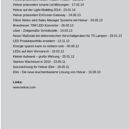
Helvar präsentiert smarte Lichtlösungen
- 17.02.14
Helvar auf der Light+Building 2014
- 23.01.14
Helvar präsentiert EnOcean Gateway
- 24.06.13
Oliver Weiss wird Sales Manager Systems bei Helvar
- 29.05.13
Brandneuer 70W LED-Konverter
- 26.03.13
uSee - Zeitgemäße Schnittstelle
- 14.03.13
Neuer Maßstab bei elektronischen Vorschaltgeräten für T5 Lampen
- 29.01.13
LED Produktportfolio erweitert
- 13.11.12
Energie sparen kann so einfach sein
- 05.06.12
LEDs auf dem Vormarsch
- 16.02.12
Kleiner Aufwand – große Wirkung
- 25.01.12
Starkes Wachstum in 2010
- 23.05.11
Auszeichnung für Helvar iDim
- 18.05.11
iDim - Die neue leuchtenbasierte Lösung von Helvar
- 16.06.10
Links:
www.helvar.com