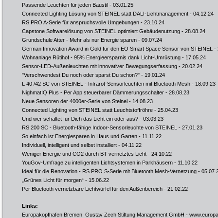
Passende Leuchten für jeden Baustil
- 03.01.25
Connected Lighting Lösung von STEINEL statt DALI-Lichtmanagement
- 04.12.24
RS PRO A-Serie für anspruchsvolle Umgebungen
- 23.10.24
Capstone Softwarelösung von STEINEL optimiert Gebäudenutzung
- 28.08.24
Grundschule Atter - Mehr als nur Energie sparen
- 09.07.24
German Innovation Award in Gold für den EO Smart Space Sensor von STEINEL
- 
Wohnanlage Rütihof - 95% Energieersparnis dank Licht-Umrüstung
- 17.05.24
Sensor-LED-Außenleuchten mit innovativer Bewegungserfassung
- 20.02.24
"Verschwendest Du noch oder sparst Du schon?"
- 19.01.24
L 40 /42 SC von STEINEL - Infrarot-Sensorleuchten mit Bluetooth Mesh
- 18.09.23
NighmatIQ Plus - Per App steuerbarer Dämmerungsschalter
- 28.08.23
Neue Sensoren der 4000er-Serie von Steinel
- 14.08.23
Connected Lighting von STEINEL statt Leuchtstoffröhre
- 25.04.23
Und wer schaltet für Dich das Licht ein oder aus?
- 03.03.23
RS 200 SC - Bluetooth-fähige Indoor-Sensorleuchte von STEINEL
- 27.01.23
So einfach ist Energiesparen in Haus und Garten
- 11.11.22
Individuell, intelligent und selbst installiert
- 04.11.22
Weniger Energie und CO2 durch BT-vernetztes Licht
- 24.10.22
YouGov-Umfrage zu intelligenten Lichtsystemen in Parkhäusern
- 11.10.22
Ideal für die Renovation - RS PRO S-Serie mit Bluetooth Mesh-Vernetzung
- 05.07.
„Grünes Licht für morgen“
- 15.06.22
Per Bluetooth vernetzbare Lichtwürfel für den Außenbereich
- 21.02.22
Links:
Europakopfhafen Bremen: Gustav Zech Stiftung Management GmbH -
www.europa