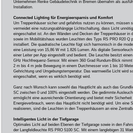
Unternehmen Renke Gebäudetechnik in Bremen übernahm als ausführe
Installation.
Connected Lighting für Energieersparnis und Komfort
Um Treppenhäuser sicher und gefahrlos nutzen zu können, müssen si
vermeidet eine nutzungsabhängige Lichtschaltung, dass Licht unnötig
eingeschaltet ist. An den Wänden und Decken der Treppenhäuser in 
sowie im Mobilitätshaus wurden Leuchten des Typs RS PRO R20 Q
installiert. Die quadratische Leuchte fügt sich harmonisch in die moder
eine Leistung von 15,86 W mit 1.826 Lumen. Als digitale Sensorleuch
einer Leiter per App eingestellt und bedient. Die Leuchte besitzt einen
GHz Hochfrequenz-Sensor. Mit einem 360 Grad Rundum-Blick nimmt 
2 m bis 4 m jede Bewegung in einem Durchmesser von 1 bis 10 Mete
Gehrichtung und Umgebungstemperatur. Das warmweiße Licht wird s
eingeschaltet, wenn es wirklich benötigt wird.
Ganz nach Wunsch kann sowohl das Hauptlicht als auch das Grundl
SC zwischen 0 und 100% eingestellt werden. Die gedimmte Ausleuch
ermöglicht eine ausreichende Orientierung und bietet mehr Sicherhei
Energieverbrauch, wenn das Hauptlicht nicht benötigt wird. Um eine 
realisieren, sind die Leuchten in den Treppenhäusern an eine Zentral
Intelligentes Licht in der Tiefgarage
Optimales Licht auf beiden Ebenen der Tiefgarage sowie in den Fahrrad
der Langfeldleuchte RS PRO 5100 SC. Mit einem langlebigen 31 Wat