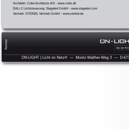
Architekt: Cobe Architects A/S -
www.cobe.dk
DALI-2 Lichtsteuerung: Stageled GmbH -
www.stageled.com
Vertrieb: STEINEL Vertrieb GmbH -
www.steinel.de
ON-LIGHT | Licht im Netz®
— Moritz-Walther-Weg 3
— D-673