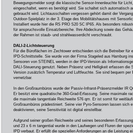
Bewegungsmelder sorgt die klassische Sensor-Innenleuchte für Licht
eingeschaltet, wenn es benötigt wird. Sie schaltet sich automatisch 
gebraucht wird. Lichtausschalten vergessen gehört damit der Vergan
Outdoor-Spielplatz in der 3. Etage des Mobilitätshauses mit Sensorl
Installiert wurde hier die RS PRO S20 SC IP65. Als besonders robuste
für anspruchsvolle Einsatzbereiche. Ihre Abdeckung sowie das Gehäu
der Rahmen ist staub- und strahlwasserdicht verschraubt.
DALI-2-Lichtsteuerung
Für die Büroflächen im Zechtower entschieden sich die Betreiber für 
IPD-Schnittstelle. Sie wurde von der Firma Stageled aus Hamburg inst
Sensoren von STEINEL werden in der IPD-Version als Informationsgeb
DALI-Steuerung genutzt. Neben Präsenz und Helligkeit erfassen die
Version zusätzlich Temperatur und Luftfeuchte. Sie sind bequem per B
vernetzbar.
In den Großraumbüros wurde der Passiv-Infrarot-Präsenzmelder IR Q
Er besitzt eine quadratische 360-Grad-Erfassung. Seine maximale rad
die maximale tangentiale Reichweite 576 qm. Er ist somit für weitläuf
Großraumbüros prädestiniert. Seine vier Pyro-Sensoren lassen sich ei
deaktivieren, seine Sensitivität ist digital einstellbar.
Aufgrund seiner großen Reichweite und seines besonderen Erfassungs
und 23 x 6 m tangential wurde in den Laufwegen und Fluren der spez
IPD verbaut. Er erfüllt die speziellen Anforderungen an die Leistung