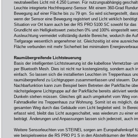
neutralweißes Licht mit 4.250 Lumen. Für nutzungsabhängig geschaltet
Leuchte integrierte Hochfrequenz-Sensor. Mit einem 360-Grad Rundumb
Bewegung auf einer Fläche bis zu 79 qm. So wird sichergestellt, dass 
wenn der Sensor eine Bewegung registriert und Licht wirklich benöti
Situation vor Ort kann auch bei der RS PRO 5100 SC sowohl für das H
Grundlicht ein Helligkeitswert zwischen 0% und 100% eingestellt we
Ausleuchtung vermeidet vollständig dunkle Bereiche, wodurch die Aufe
Tiefgarage wesentlich angenehmer ist. Gleichzeitig ist eine ausreiche
Fläche verbunden mit mehr Sicherheit bei minimalem Energieverbrauch
Raumübergreifende Lichtsteuerung
Basis der intelligenten Lichtsteuerung ist die kabellose Vernetzbar- 
per Bluetooth Mesh. Dies ist nicht nur kostengünstig, sondern auch
einfach. So lassen sich die installierten Leuchten im Treppenhaus un
raumübergreifend zu Lichtgruppen zusammenfassen und steuern. Durc
Nachbarfunktion kann zum Beispiel beim Betreten der Parkfläche üb
nächstgelegene Lichtgruppe auf der Parkfläche bereits aktiviert werd
Dunkeln stehen müssen. Gleiches gilt auch umgekehrt vom Weg von 
Fahrradkeller ins Treppenhaus zur Wohnung. Somit ist es möglich, d
gesamten Weg durch das Gebäude vom Licht begleitet wird. In Berei
erfasst wird, bleibt das Licht ausgeschaltet, was wiederum zu einer e
beiträgt. Änderungen und Anpassungen lassen sich jederzeit, auch i
Weitere Sensorleuchten von STEINEL sorgen am Europahafenkopf fü
wie beispielsweise die RS PRO P1 S in den Abstellräumen der Mieter