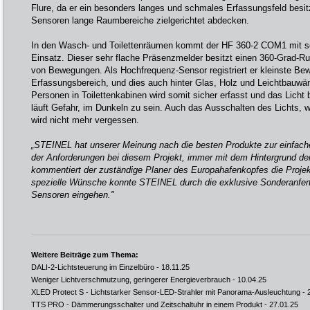
Flure, da er ein besonders langes und schmales Erfassungsfeld besit
Sensoren lange Raumbereiche zielgerichtet abdecken.
In den Wasch- und Toilettenräumen kommt der HF 360-2 COM1 mit s
Einsatz. Dieser sehr flache Präsenzmelder besitzt einen 360-Grad-R
von Bewegungen. Als Hochfrequenz-Sensor registriert er kleinste B
Erfassungsbereich, und dies auch hinter Glas, Holz und Leichtbauw
Personen in Toilettenkabinen wird somit sicher erfasst und das Licht 
läuft Gefahr, im Dunkeln zu sein. Auch das Ausschalten des Lichts,
wird nicht mehr vergessen.
„STEINEL hat unserer Meinung nach die besten Produkte zur einfach
der Anforderungen bei diesem Projekt, immer mit dem Hintergrund de
kommentiert der zuständige Planer des Europahafenkopfes die Proje
spezielle Wünsche konnte STEINEL durch die exklusive Sonderanfer
Sensoren eingehen."
Weitere Beiträge zum Thema:
DALI-2-Lichtsteuerung im Einzelbüro
- 18.11.25
Weniger Lichtverschmutzung, geringerer Energieverbrauch
- 10.04.25
XLED Protect S - Lichtstarker Sensor-LED-Strahler mit Panorama-Ausleuchtung
- 
TTS PRO - Dämmerungsschalter und Zeitschaltuhr in einem Produkt
- 27.01.25