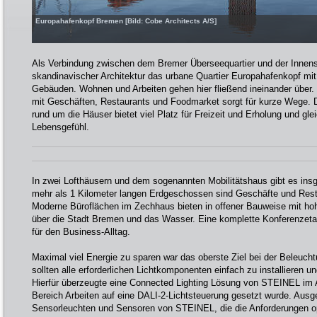
Europahafenkopf Bremen [Bild: Cobe Architects A/S]
Als Verbindung zwischen dem Bremer Überseequartier und der Innens
skandinavischer Architektur das urbane Quartier Europahafenkopf mit
Gebäuden. Wohnen und Arbeiten gehen hier fließend ineinander über. Ei
mit Geschäften, Restaurants und Foodmarket sorgt für kurze Wege. 
rund um die Häuser bietet viel Platz für Freizeit und Erholung und gle
Lebensgefühl.
In zwei Lofthäusern und dem sogenannten Mobilitätshaus gibt es in
mehr als 1 Kilometer langen Erdgeschossen sind Geschäfte und Rest
Moderne Büroflächen im Zechhaus bieten in offener Bauweise mit h
über die Stadt Bremen und das Wasser. Eine komplette Konferenzeta
für den Business-Alltag.
Maximal viel Energie zu sparen war das oberste Ziel bei der Beleucht
sollten alle erforderlichen Lichtkomponenten einfach zu installieren u
Hierfür überzeugte eine Connected Lighting Lösung von STEINEL im
Bereich Arbeiten auf eine DALI-2-Lichtsteuerung gesetzt wurde. Aus
Sensorleuchten und Sensoren von STEINEL, die die Anforderungen opt