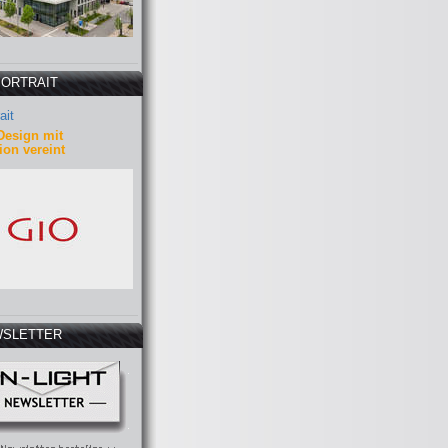
PORTRAIT
ait
Design mit
ion vereint
SLETTER