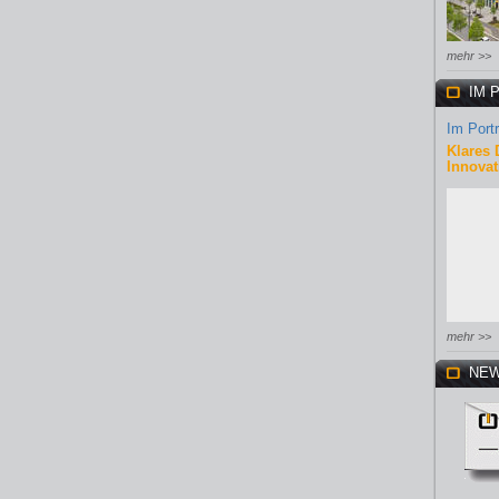
mehr >>
IM 
Im Portr
Klares 
Innovat
mehr >>
NEW