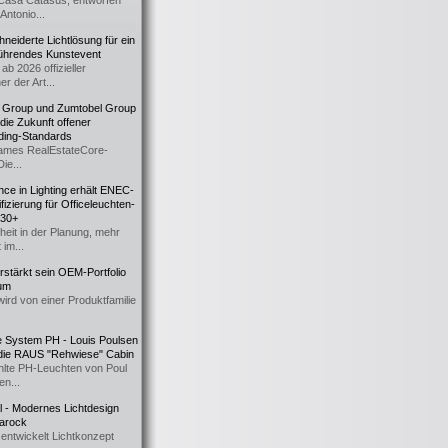
Casa Catasüs, entworfen
Antonio...
eiderte Lichtlösung für ein
führendes Kunstevent
ab 2026 offizieller
er der Art...
t Group und Zumtobel Group
 die Zukunft offener
ding-Standards
mes RealEstateCore-
Die...
ce in Lighting erhält ENEC-
fizierung für Officeleuchten-
730+
heit in der Planung, mehr
 im...
erstärkt sein OEM-Portfolio
ium
wird von einer Produktfamilie
e System PH - Louis Poulsen
 die RAUS "Rehwiese" Cabin
lte PH-Leuchten von Poul
n...
al - Modernes Lichtdesign
 Barock
entwickelt Lichtkonzept