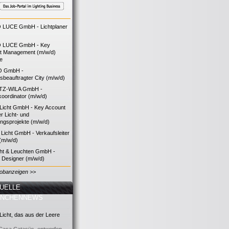
LUCE GmbH - Lichtplaner
 LUCE GmbH - Key
t Management (m/w/d)
ie
O GmbH -
bsbeauftragter City (m/w/d)
TZ-WILA GmbH -
koordinator (m/w/d)
icht GmbH - Key Account
 Licht- und
ngsprojekte (m/w/d)
icht GmbH - Verkaufsleiter
(m/w/d)
cht & Leuchten GmbH -
g Designer (m/w/d)
Jobanzeigen >>
UELLE
ANCHENNEWS
icht, das aus der Leere