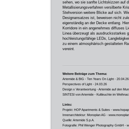
sehen, wo sie sanfte Lichtskizzen auf 
Metallisierungsverfahren versilberte Kri
Stehversion weitere Blicke auf sich. Wi
Designansatzes ist, beweisen nicht zulet
eigenständig an der Decke entlang. Hier
Korridore in ein angenehmes diffuses Lic
Linea überzeugt als ausdrucksstarkes g
hochleistungsfähige LEDs, Langlebigkeit
zu einem atmosphärisch gestalteten Ra
vereint.
Weitere Beiträge zum Thema:
Artemide & BIG - Ten Years On Light
- 20.04.26
Perspectives of Light
- 24.03.26
Design x Verantwortung - Artemide auf den Mu
SINTESI von Artemide - Kultleuchte im Weihna
Links:
Projekt: HOP Apartments & Suites -
www.hopap
Innenarchitektur: Monoplan AG -
www.monopla
Quelle: Artemide S.p.A.
Fotografie: Phil Wenger Photography GmbH -
w