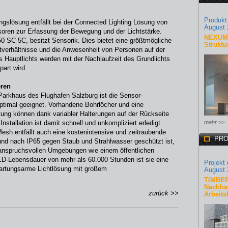
Produkt
gslösung entfällt bei der Connected Lighting Lösung von
August 
oren zur Erfassung der Bewegung und der Lichtstärke.
NEXUM 
0 SC 5C, besitzt Sensorik. Dies bietet eine größtmögliche
Struktu
chtverhältnisse und die Anwesenheit von Personen auf der
s Hauptlichts werden mit der Nachlaufzeit des Grundlichts
part wird.
eren
Parkhaus des Flughafen Salzburg ist die Sensor-
timal geeignet. Vorhandene Bohrlöcher und eine
ung können dank variabler Halterungen auf der Rückseite
nstallation ist damit schnell und unkompliziert erledigt.
mehr >>
Mesh entfällt auch eine kostenintensive und zeitraubende
PRO
und nach IP65 gegen Staub und Strahlwasser geschützt ist,
nspruchsvollen Umgebungen wie einem öffentlichen
LED-Lebensdauer von mehr als 60.000 Stunden ist sie eine
Projekt
wartungsarme Lichtlösung mit großem
August 
TIMBER
Nachhal
zurück >>
Arbeits