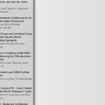
icht, das aus der Leere
Casa Catasüs, entworfen
Antonio...
eiderte Lichtlösung für ein
führendes Kunstevent
ab 2026 offizieller
er der Art...
t Group und Zumtobel Group
 die Zukunft offener
ding-Standards
mes RealEstateCore-
Die...
ce in Lighting erhält ENEC-
fizierung für Officeleuchten-
730+
heit in der Planung, mehr
 im...
erstärkt sein OEM-Portfolio
ium
wird von einer Produktfamilie
e System PH - Louis Poulsen
 die RAUS "Rehwiese" Cabin
lte PH-Leuchten von Poul
n...
al - Modernes Lichtdesign