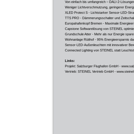
Von einfach bis umfangreich – DALI-2-Lösung
Weniger Lichtverschmutzung, geringerer Energ
XLED Protect S - Lichtstarker Sensor-LED-Str
TTS PRO - Dämmerungsschalter und Zeitschalt
Europahafenkopf Bremen - Maximale Energieer
Capstone Softwarelösung von STEINEL optimi
Grundschule Atter - Mehr als nur Energie spare
Wohnanlage Rütihof - 95% Energieersparnis d
Sensor-LED-Außenleuchten mit innovativer B
Connected Lighting von STEINEL statt Leuchtst
Links:
Projekt: Salzburger Flughafen GmbH -
www.sal
Vertrieb: STEINEL Vertrieb GmbH -
www.steinel