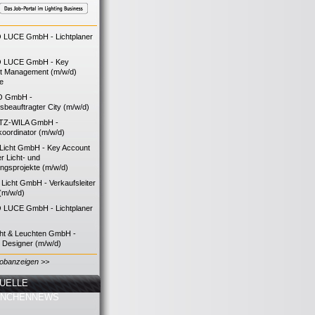
LUCE GmbH - Lichtplaner
 LUCE GmbH - Key
t Management (m/w/d)
ie
O GmbH -
bsbeauftragter City (m/w/d)
TZ-WILA GmbH -
koordinator (m/w/d)
icht GmbH - Key Account
 Licht- und
ngsprojekte (m/w/d)
icht GmbH - Verkaufsleiter
(m/w/d)
LUCE GmbH - Lichtplaner
cht & Leuchten GmbH -
g Designer (m/w/d)
Jobanzeigen >>
UELLE
ANCHENNEWS