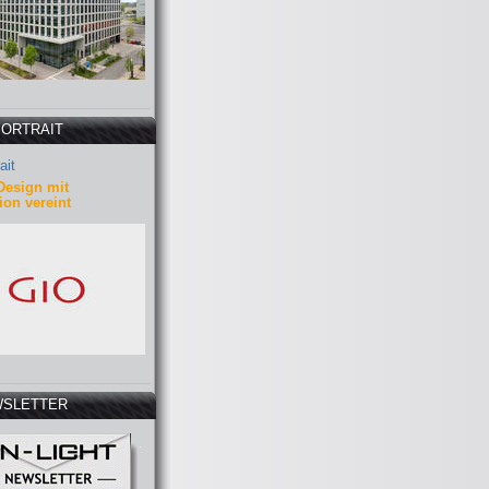
PORTRAIT
ait
Design mit
ion vereint
SLETTER