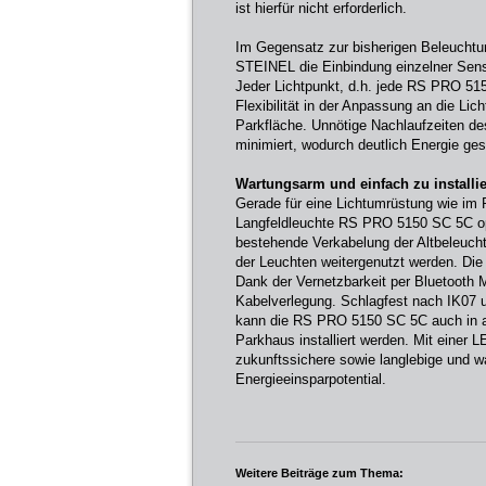
ist hierfür nicht erforderlich.
Im Gegensatz zur bisherigen Beleuchtun
STEINEL die Einbindung einzelner Sens
Jeder Lichtpunkt, d.h. jede RS PRO 515
Flexibilität in der Anpassung an die Li
Parkfläche. Unnötige Nachlaufzeiten de
minimiert, wodurch deutlich Energie ges
Wartungsarm und einfach zu installi
Gerade für eine Lichtumrüstung wie im 
Langfeldleuchte RS PRO 5150 SC 5C op
bestehende Verkabelung der Altbeleucht
der Leuchten weitergenutzt werden. Die I
Dank der Vernetzbarkeit per Bluetooth 
Kabelverlegung. Schlagfest nach IK07 
kann die RS PRO 5150 SC 5C auch in a
Parkhaus installiert werden. Mit einer 
zukunftssichere sowie langlebige und 
Energieeinsparpotential.
Weitere Beiträge zum Thema: