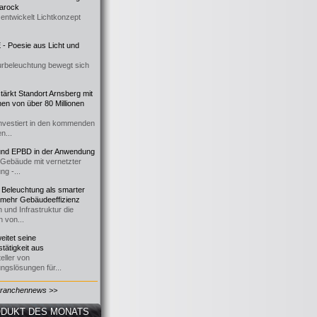
 Barock
entwickelt Lichtkonzept
- Poesie aus Licht und
urbeleuchtung bewegt sich
ärkt Standort Arnsberg mit
onen von über 80 Millionen
nvestiert in den kommenden
n...
d EPBD in der Anwendung
e Gebäude mit vernetzter
ng -...
 Beleuchtung als smarter
 mehr Gebäudeeffizienz
 und Infrastruktur die
n von...
itet seine
tätigkeit aus
eller von
ngslösungen für...
Branchennews >>
DUKT DES MONATS