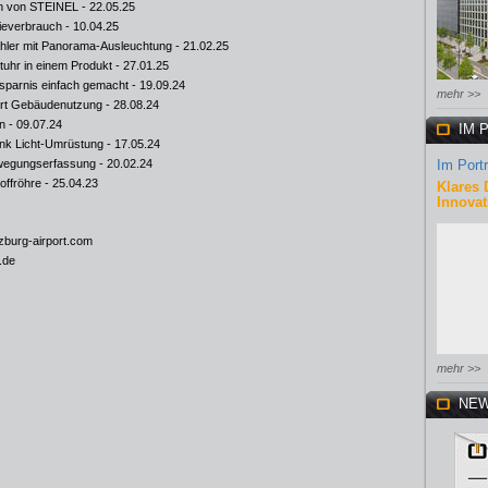
en von STEINEL
- 22.05.25
ieverbrauch
- 10.04.25
ahler mit Panorama-Ausleuchtung
- 21.02.25
uhr in einem Produkt
- 27.01.25
sparnis einfach gemacht
- 19.09.24
mehr >>
ert Gebäudenutzung
- 28.08.24
n
- 09.07.24
IM 
ank Licht-Umrüstung
- 17.05.24
ewegungserfassung
- 20.02.24
Im Portr
offröhre
- 25.04.23
Klares 
Innovat
zburg-airport.com
.de
mehr >>
NEW