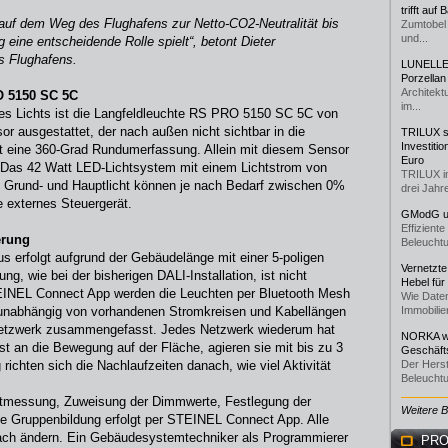
trifft auf
tt auf dem Weg des Flughafens zur Netto-CO2-Neutralität bis
Zumtobel 
und...
 eine entscheidende Rolle spielt“, betont Dieter
es Flughafens.
LUNELLE 
Porzellan
Architekt
O 5150 SC 5C
im...
es Lichts ist die Langfeldleuchte RS PRO 5150 SC 5C von
 ausgestattet, der nach außen nicht sichtbar in die
TRILUX st
Investiti
hat eine 360-Grad Rundumerfassung. Allein mit diesem Sensor
Euro
 Das 42 Watt LED-Lichtsystem mit einem Lichtstrom von
TRILUX i
. Grund- und Hauptlicht können je nach Bedarf zwischen 0%
drei Jahre
 externes Steuergerät.
GModG un
Effizient
erung
Beleuchtu
us erfolgt aufgrund der Gebäudelänge mit einer 5-poligen
Vernetzte
g, wie bei der bisherigen DALI-Installation, ist nicht
Hebel für
TEINEL Connect App werden die Leuchten per Bluetooth Mesh
Wie Daten
g unabhängig von vorhandenen Stromkreisen und Kabellängen
Immobilie
Netzwerk zusammengefasst. Jedes Netzwerk wiederum hat
NORKA we
 an die Bewegung auf der Fläche, agieren sie mit bis zu 3
Geschäfts
richten sich die Nachlaufzeiten danach, wie viel Aktivität
Der Herst
Beleuchtu
ichtmessung, Zuweisung der Dimmwerte, Festlegung der
Weitere 
die Gruppenbildung erfolgt per STEINEL Connect App. Alle
nfach ändern. Ein Gebäudesystemtechniker als Programmierer
PRO