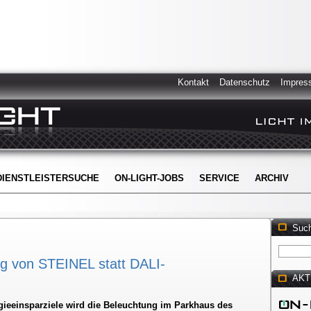
Kontakt
Datenschutz
Impres
DIENSTLEISTERSUCHE
ON-LIGHT-JOBS
SERVICE
ARCHIV
Suc
g von STEINEL statt DALI-
AKT
gieeinsparziele wird die Beleuchtung im Parkhaus des