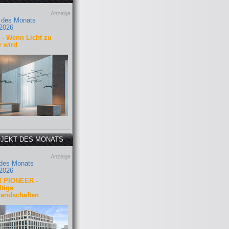
Anzeige
 des Monats
2026
- Wenn Licht zu
r wird
JEKT DES MONATS
Anzeige
 des Monats
2026
 PIONEER -
tige
landschaften