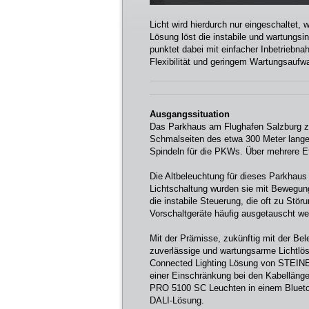
Licht wird hierdurch nur eingeschaltet, 
Lösung löst die instabile und wartungs
punktet dabei mit einfacher Inbetriebn
Flexibilität und geringem Wartungsaufw
Ausgangssituation
Das Parkhaus am Flughafen Salzburg z
Schmalseiten des etwa 300 Meter langen
Spindeln für die PKWs. Über mehrere Eta
Die Altbeleuchtung für dieses Parkhaus
Lichtschaltung wurden sie mit Bewegung
die instabile Steuerung, die oft zu Stö
Vorschaltgeräte häufig ausgetauscht we
Mit der Prämisse, zukünftig mit der Bel
zuverlässige und wartungsarme Lichtlös
Connected Lighting Lösung von STEINE
einer Einschränkung bei den Kabellängen
PRO 5100 SC Leuchten in einem Blueto
DALI-Lösung.