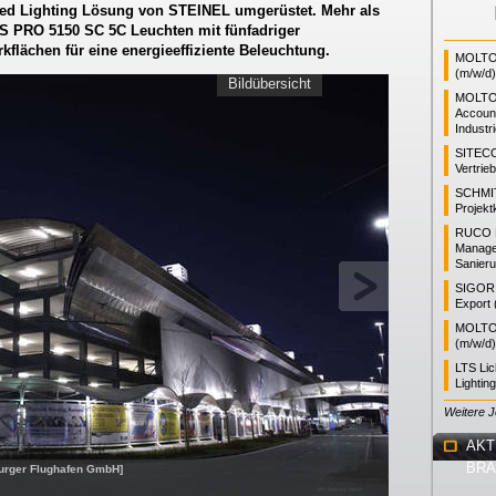
ted Lighting Lösung von STEINEL umgerüstet. Mehr als
RS PRO 5150 SC 5C Leuchten mit fünfadriger
flächen für eine energieeffiziente Beleuchtung.
MOLTO 
(m/w/d)
Bildübersicht
MOLTO
Accoun
Industr
SITEC
Vertrie
SCHMI
Projekt
RUCO L
Manager
Sanieru
SIGOR L
Export 
MOLTO 
(m/w/d)
LTS Li
Lightin
Weitere 
AKT
BR
burger Flughafen GmbH]