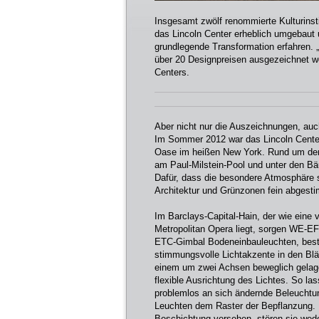
Insgesamt zwölf renommierte Kulturinsti
das Lincoln Center erheblich umgebaut 
grundlegende Transformation erfahren. „
über 20 Designpreisen ausgezeichnet wo
Centers.
Aber nicht nur die Auszeichnungen, auch
Im Sommer 2012 war das Lincoln Center 
Oase im heißen New York. Rund um den
am Paul-Milstein-Pool und unter den B
Dafür, dass die besondere Atmosphäre s
Architektur und Grünzonen fein abgest
Im Barclays-Capital-Hain, der wie eine
Metropolitan Opera liegt, sorgen WE-EF
ETC-Gimbal Bodeneinbauleuchten, best
stimmungsvolle Lichtakzente in den Blä
einem um zwei Achsen beweglich gelager
flexible Ausrichtung des Lichtes. So la
problemlos an sich ändernde Beleuchtun
Leuchten dem Raster der Bepflanzung. 
Beschichtung versehen, stören sie wede