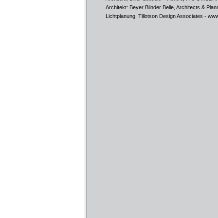
Architekt: Beyer Blinder Belle, Architects & Pla
Lichtplanung: Tillotson Design Associates -
www.