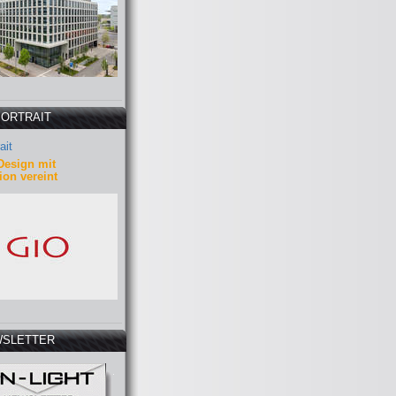
PORTRAIT
ait
Design mit
ion vereint
SLETTER