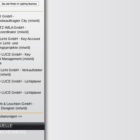
O GmbH -
bsbeauftragter City (m/w/d)
TZ-WILA GmbH -
koordinator (m/w/d)
icht GmbH - Key Account
 Licht- und
ngsprojekte (m/w/d)
 LUCE GmbH - Key
t Management (m/w/d)
ie
icht GmbH - Verkaufsleiter
(m/w/d)
LUCE GmbH - Lichtplaner
LUCE GmbH - Lichtplaner
cht & Leuchten GmbH -
g Designer (m/w/d)
Jobanzeigen >>
UELLE
ANCHENNEWS