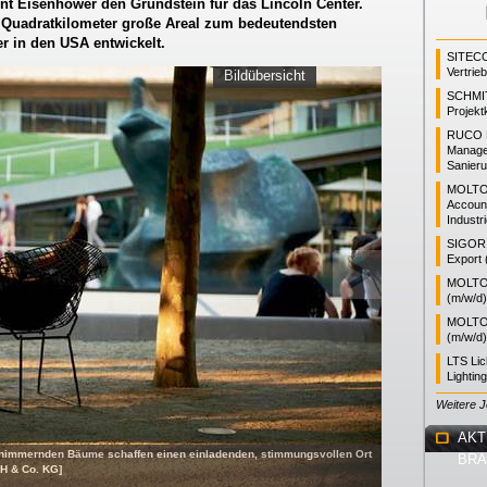
ent Eisenhower den Grundstein für das Lincoln Center.
 Quadratkilometer große Areal zum bedeutendsten
er in den USA entwickelt.
SITEC
Vertrie
Bildübersicht
SCHMI
Projekt
RUCO L
Manager
Sanieru
MOLTO
Accoun
Industr
SIGOR L
Export 
MOLTO 
(m/w/d)
MOLTO 
(m/w/d)
LTS Li
Lightin
Weitere 
AKT
schimmernden Bäume schaffen einen einladenden, stimmungsvollen Ort
BR
H & Co. KG]