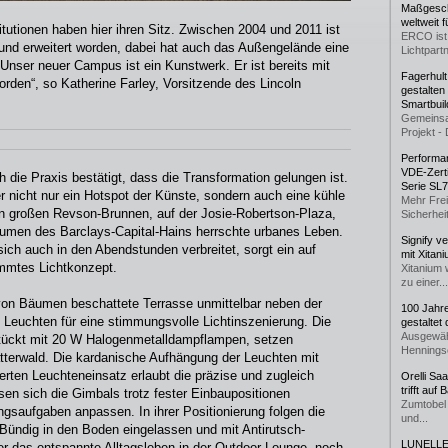
Maßgeschn
weltweit 
tutionen haben hier ihren Sitz. Zwischen 2004 und 2011 ist
ERCO ist 
und erweitert worden, dabei hat auch das Außengelände eine
Lichtpartn
Unser neuer Campus ist ein Kunstwerk. Er ist bereits mit
Fagerhul
rden“, so Katherine Farley, Vorsitzende des Lincoln
gestalten
Smartbuil
Gemeinsa
Projekt - 
Performan
VDE-Zerti
 die Praxis bestätigt, dass die Transformation gelungen ist.
Serie SL
nicht nur ein Hotspot der Künste, sondern auch eine kühle
Mehr Frei
 großen Revson-Brunnen, auf der Josie-Robertson-Plaza,
Sicherheit
äumen des Barclays-Capital-Hains herrschte urbanes Leben.
Signify v
ich auch in den Abendstunden verbreitet, sorgt ein auf
mit Xitan
immtes Lichtkonzept.
Xitanium 
zu einer...
 von Bäumen beschattete Terrasse unmittelbar neben der
100 Jahr
 Leuchten für eine stimmungsvolle Lichtinszenierung. Die
gestaltet
Ausgewäh
ückt mit 20 W Halogenmetalldampflampen, setzen
Henningse
tterwald. Die kardanische Aufhängung der Leuchten mit
ten Leuchteneinsatz erlaubt die präzise und zugleich
Orelli Sa
trifft auf
ssen sich die Gimbals trotz fester Einbaupositionen
Zumtobel 
gsaufgaben anpassen. In ihrer Positionierung folgen die
und...
Bündig in den Boden eingelassen und mit Antirutsch-
LUNELLE 
r das entspannte Alltagsleben in der Outdoor-Lounge, noch