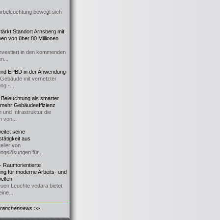
urbeleuchtung bewegt sich
ärkt Standort Arnsberg mit
onen von über 80 Millionen
nvestiert in den kommenden
n...
d EPBD in der Anwendung
e Gebäude mit vernetzter
ng -...
 Beleuchtung als smarter
 mehr Gebäudeeffizienz
 und Infrastruktur die
n von...
itet seine
tätigkeit aus
eller von
ngslösungen für...
 Raumorientierte
ng für moderne Arbeits- und
elten
euen Leuchte vedara bietet
ine...
Branchennews >>