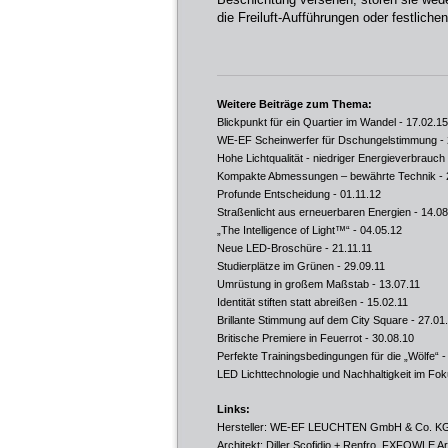
die Freiluft-Aufführungen oder festlich
Weitere Beiträge zum Thema:
Blickpunkt für ein Quartier im Wandel
- 17.02.15
WE-EF Scheinwerfer für Dschungelstimmung
- 
Hohe Lichtqualität - niedriger Energieverbrauch
Kompakte Abmessungen – bewährte Technik
- 
Profunde Entscheidung
- 01.11.12
Straßenlicht aus erneuerbaren Energien
- 14.08
„The Intelligence of Light™“
- 04.05.12
Neue LED-Broschüre
- 21.11.11
Studierplätze im Grünen
- 29.09.11
Umrüstung in großem Maßstab
- 13.07.11
Identität stiften statt abreißen
- 15.02.11
Brillante Stimmung auf dem City Square
- 27.01
Britische Premiere in Feuerrot
- 30.08.10
Perfekte Trainingsbedingungen für die „Wölfe“
-
LED Lichttechnologie und Nachhaltigkeit im Fo
Links:
Hersteller: WE-EF LEUCHTEN GmbH & Co. K
Architekt: Diller Scofidio + Renfro, FXFOWLE Ar