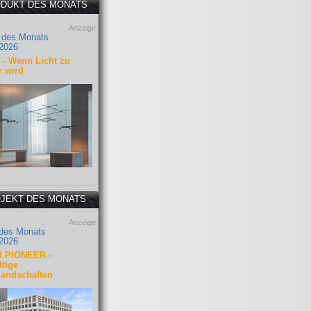
DUKT DES MONATS
Anzeige
 des Monats
2026
- Wenn Licht zu
r wird
JEKT DES MONATS
Anzeige
 des Monats
2026
 PIONEER -
tige
landschaften