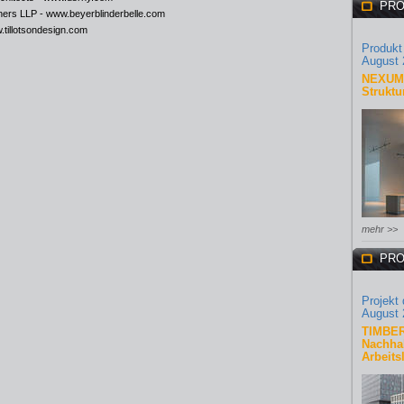
PRO
nners LLP -
www.beyerblinderbelle.com
tillotsondesign.com
Produkt
August 
NEXUM 
Struktu
mehr >>
PRO
Projekt
August 
TIMBER
Nachhal
Arbeits