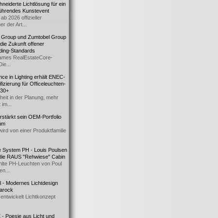
eiderte Lichtlösung für ein
führendes Kunstevent
ab 2026 offizieller
er der Art...
t Group und Zumtobel Group
 die Zukunft offener
ding-Standards
mes RealEstateCore-
Die...
ce in Lighting erhält ENEC-
fizierung für Officeleuchten-
730+
heit in der Planung, mehr
 im...
erstärkt sein OEM-Portfolio
ium
wird von einer Produktfamilie
e System PH - Louis Poulsen
 die RAUS "Rehwiese" Cabin
lte PH-Leuchten von Poul
n...
al - Modernes Lichtdesign
 Barock
entwickelt Lichtkonzept
- Poesie aus Licht und