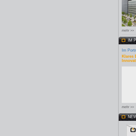
mehr >>
IM 
Im Portr
Klares 
Innovat
mehr >>
NEW