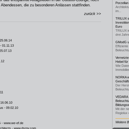
Porzellan
en Abendessen, die zu besonderen Anlässen stattfinden.
Architekt
im...
zurück >>
TRILUX st
Investiti
Euro
TRILUX i
drei Jahre
25.06.14
GModG un
- 01.11.13
Effizient
Beleuchtu
25.07.13
Vernetzte
.12
Hebel für
Wie Daten
Immobilie
NORKA we
Geschäfts
Der Herst
Beleuchtu
.11
VEDARA -
Beleuchtu
 16.06.10
Bildungsw
kus
- 09.02.10
Mit der n
Regiolux e
Weitere 
G -
www.we-ef.de
chitects -
www.dsrny.com