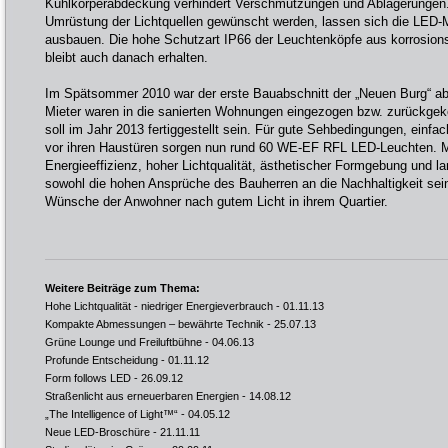
Kühlkörperabdeckung verhindert Verschmutzungen und Ablagerungen. 
Umrüstung der Lichtquellen gewünscht werden, lassen sich die LED-M
ausbauen. Die hohe Schutzart IP66 der Leuchtenköpfe aus korrosio
bleibt auch danach erhalten.
Im Spätsommer 2010 war der erste Bauabschnitt der „Neuen Burg“ ab
Mieter waren in die sanierten Wohnungen eingezogen bzw. zurückgeke
soll im Jahr 2013 fertiggestellt sein. Für gute Sehbedingungen, einfa
vor ihren Haustüren sorgen nun rund 60 WE-EF RFL LED-Leuchten. M
Energieeffizienz, hoher Lichtqualität, ästhetischer Formgebung und la
sowohl die hohen Ansprüche des Bauherren an die Nachhaltigkeit sein
Wünsche der Anwohner nach gutem Licht in ihrem Quartier.
Weitere Beiträge zum Thema:
Hohe Lichtqualität - niedriger Energieverbrauch
- 01.11.13
Kompakte Abmessungen – bewährte Technik
- 25.07.13
Grüne Lounge und Freiluftbühne
- 04.06.13
Profunde Entscheidung
- 01.11.12
Form follows LED
- 26.09.12
Straßenlicht aus erneuerbaren Energien
- 14.08.12
„The Intelligence of Light™“
- 04.05.12
Neue LED-Broschüre
- 21.11.11