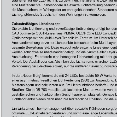
Bauherren für die LED-Technik zu gewinnen, installierte WE-EF auf 
eine Musterleuchte. Insbesondere die exakte Lichtverteilung beeindruc
die Mastleuchten im Wohngebiet an eher gebäudenahen Standorten app
wichtig, störendes Streulicht in den Wohnungen zu vermeiden.
Zukunftsfähiges Lichtkonzept
Die exakte Lichtlenkung und zuverlässige Entblendung erfolgt bei 
CAD optimierte OLC®-Linsen aus PMMA. OLC® (One LED Concept) ist
Optikkonzept mit der Multi-Layer-Technik im Zentrum. Im Unterschied
Aneinanderreihung einzelner Lichtpunkte beleuchtet beim Multi-Layer
gesamte Bewertungsfeld. Dazu erzeugt jede einzelne Linse eine identi
werden schichtweise übereinander gelegt und die Summe aller Layer e
Ausleuchtung. Es entsteht eine homogene Lichtverteilung mit sehr g
Vorteil: Der Ausfall oder das Absinken des Lichtstroms einzelner LEDs
Veränderung der Gleichmäßigkeit, nur die mittleren Beleuchtungsstär
In der „Neuen Burg“ kommt die mit 24 LEDs bestückte 59-W-Variante
einer asymmetrisch-seitlichen Lichtverteilung (S60) zur Anwendung. 
Mastauslegern und beleuchten aus 5m Lichtpunkthöhe bedarfs- und
Straßen. Die in DB 703 metallicmatt lackierten Masten wurden von d
gestalterischen und funktionalen Gesichtspunkten platziert. Genau
Lichtlabor entschieden dann über ihre letztendliche Position und die 
Ein wirksames Thermomanagement über spezielle Kühlrippen sorgt b
optimale LED-Betriebstemperaturen und somit eine lange Lebensdauer