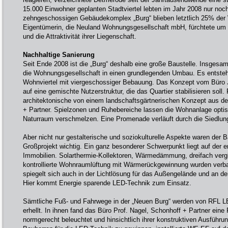
15.000 Einwohner geplanten Stadtviertel lebten im Jahr 2008 nur no
zehngeschossigen Gebäudekomplex „Burg“ blieben letztlich 25% der
Eigentümerin, die Neuland Wohnungsgesellschaft mbH, fürchtete um d
und die Attraktivität ihrer Liegenschaft.
Nachhaltige Sanierung
Seit Ende 2008 ist die „Burg“ deshalb eine große Baustelle. Insgesamt
die Wohnungsgesellschaft in einen grundlegenden Umbau. Es entsteh
Wohnviertel mit viergeschossiger Bebauung. Das Konzept vom Büro J
auf eine gemischte Nutzerstruktur, die das Quartier stabilisieren soll. 
architektonische von einem landschaftsgärtnerischen Konzept aus d
+ Partner. Spielzonen und Ruhebereiche lassen die Wohnanlage opt
Naturraum verschmelzen. Eine Promenade verläuft durch die Siedlung
Aber nicht nur gestalterische und soziokulturelle Aspekte waren der 
Großprojekt wichtig. Ein ganz besonderer Schwerpunkt liegt auf der 
Immobilien. Solarthermie-Kollektoren, Wärmedämmung, dreifach vergl
kontrollierte Wohnraumlüftung mit Wärmerückgewinnung wurden verba
spiegelt sich auch in der Lichtlösung für das Außengelände und an d
Hier kommt Energie sparende LED-Technik zum Einsatz.
Sämtliche Fuß- und Fahrwege in der „Neuen Burg“ werden von RFL
erhellt. In ihnen fand das Büro Prof. Nagel, Schonhoff + Partner eine
normgerecht beleuchtet und hinsichtlich ihrer konstruktiven Ausführ