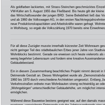
Als goldfarben lackiertes, mit Strass-Steinchen geschmücktes Einzels
VW-Käfer am 5. August 1955 das Fließband. Bis heute gilt der kleine 
das Wirtschaftswunder der jungen BRD. Seine Beliebtheit ließ das V
und ab 1960 die Volkswagen AG, in den ersten Nachkriegsjahrzehnt
neue Produktionskapazitäten und Arbeitskräfte waren gefragt. Wohn
in Wolfsburg, so ergab die Volkszählung 1970 bereits eine Einwohner
Für all diese Zuzügler musste innerhalb kürzester Zeit Wohnraum ges
nicht geringer Teil des städtebaulichen Erbes jener Jahre von Stadtvier
Wohnblocks bestimmt. Gerade sie erweisen sich heute vielerorts als
wenig begehrter Lebensraum und fordern eine kreative Auseinanders
Gebäudebestand.
Ein in diesem Zusammenhang beachtliches Projekt nimmt derzeit in W
Detmerode Gestalt an. Dieses Wohngebiet wurde als „Demonstrativ
1960 bis 1970 durch verschiedene Architekten umgesetzt. Entlang „f
Verkehrsstraßen ordnete man Wohnbauten streng rechtwinklig an oder
„Wohngebirgen“ unterschiedlicher Gebäudehöhe, um möglichst inten
ermöglichen.
Während diese Bauweise bestens geeignet war, auf den damals mas
reagieren, verzeichnete Detmerode seit der Jahrtausendwende eine st