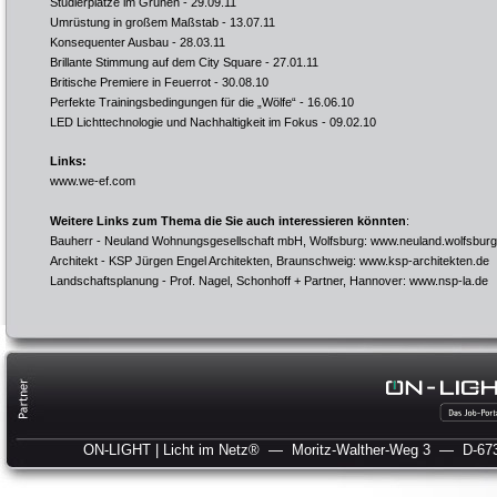
Studierplätze im Grünen
- 29.09.11
Umrüstung in großem Maßstab
- 13.07.11
Konsequenter Ausbau
- 28.03.11
Brillante Stimmung auf dem City Square
- 27.01.11
Britische Premiere in Feuerrot
- 30.08.10
Perfekte Trainingsbedingungen für die „Wölfe“
- 16.06.10
LED Lichttechnologie und Nachhaltigkeit im Fokus
- 09.02.10
Links:
www.we-ef.com
Weitere Links zum Thema die Sie auch interessieren könnten
:
Bauherr - Neuland Wohnungsgesellschaft mbH, Wolfsburg:
www.neuland.wolfsburg
Architekt - KSP Jürgen Engel Architekten, Braunschweig:
www.ksp-architekten.de
Landschaftsplanung - Prof. Nagel, Schonhoff + Partner, Hannover:
www.nsp-la.de
ON-LIGHT | Licht im Netz®
— Moritz-Walther-Weg 3
— D-673